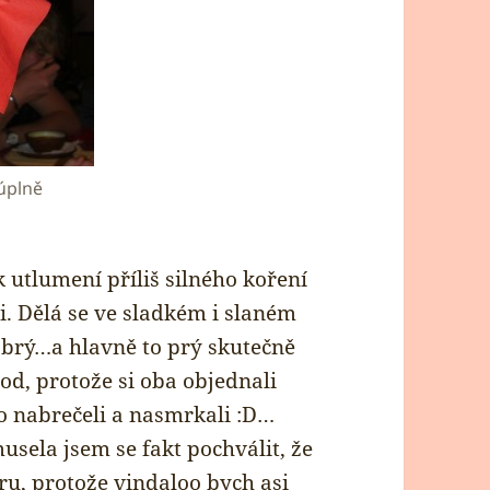
úplně
utlumení příliš silného koření
i. Dělá se ve sladkém i slaném
obrý…a hlavně to prý skutečně
od, protože si oba objednali
ho nabrečeli a nasmrkali :D…
usela jsem se fakt pochválit, že
ru, protože vindaloo bych asi