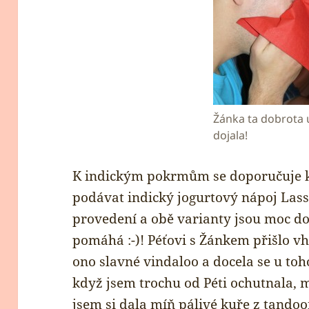
Žánka ta dobrota 
dojala!
K indickým pokrmům se doporučuje k 
podávat indický jogurtový nápoj Lass
provedení a obě varianty jsou moc d
pomáhá :-)! Péťovi s Žánkem přišlo vh
ono slavné vindaloo a docela se u to
když jsem trochu od Péti ochutnala, m
jsem si dala míň pálivé kuře z tandoo