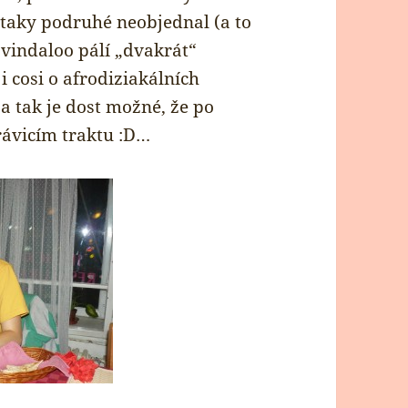
si taky podruhé neobjednal (a to
 vindaloo pálí „dvakrát“
 cosi o afrodiziakálních
a tak je dost možné, že po
rávicím traktu :D…