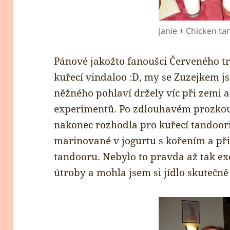
Janie + Chicken ta
Pánové jakožto fanoušci Červeného tr
kuřecí vindaloo :D, my se Zuzejkem j
něžného pohlaví držely víc při zemi a
experimentů. Po zdlouhavém prozkou
nakonec rozhodla pro kuřecí tandoori,
marinované v jogurtu s kořením a při
tandooru. Nebylo to pravda až tak ex
útroby a mohla jsem si jídlo skutečně