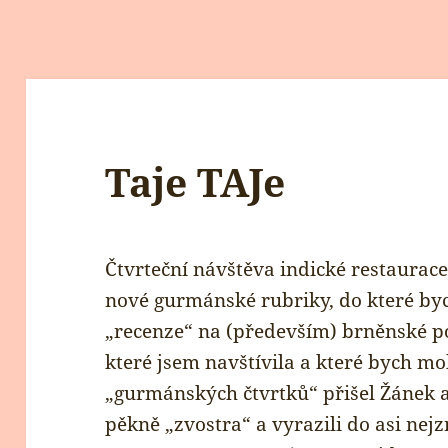
Taje TAJe
Čtvrteční návštěva indické restaurace
nové gurmánské rubriky, do které byc
„recenze“ na (především) brněnské po
které jsem navštívila a které bych m
„gurmánských čtvrtků“ přišel Žánek 
pěkně „zvostra“ a vyrazili do asi nej