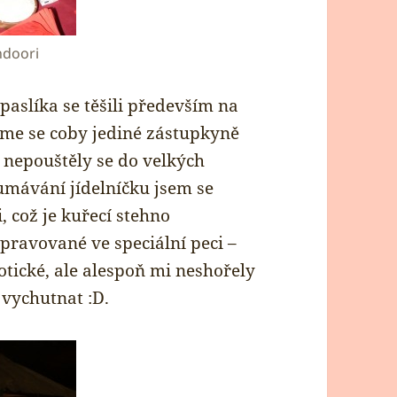
ndoori
paslíka se těšili především na
sme se coby jediné zástupkyně
 nepouštěly se do velkých
mávání jídelníčku jsem se
 což je kuřecí stehno
pravované ve speciální peci –
otické, ale alespoň mi neshořely
 vychutnat :D.