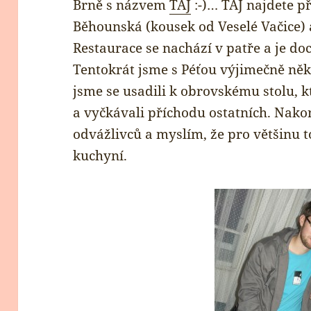
Brně s názvem
TAJ
:-)… TAJ najdete p
Běhounská (kousek od Veselé Vačice) 
Restaurace se nachází v patře a je do
Tentokrát jsme s Péťou výjimečně něk
jsme se usadili k obrovskému stolu, k
a vyčkávali příchodu ostatních. Nako
odvážlivců a myslím, že pro většinu t
kuchyní.