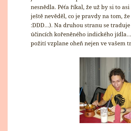
nesnědla. Péťa říkal, že už by si to a
ještě nevěděl, co je pravdy na tom, že
:DDD…). Na druhou stranu se traduje i
účincích kořeněného indického jídla…
požití vzplane oheň nejen ve vašem t