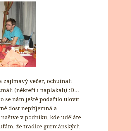
 zajímavý večer, ochutnali
máli (někteří i naplakali) :D…
to se nám ještě podařilo ulovit
vně dost nepříjemná a
 naštve v podniku, kde uděláte
ufám, že tradice gurmánských