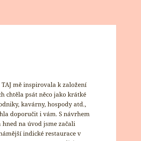
 TAJ mě inspirovala k založení
h chtěla psát něco jako krátké
dniky, kavárny, hospody atd.,
ohla doporučit i vám. S návrhem
a hned na úvod jsme začali
známější indické restaurace v