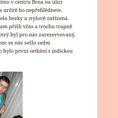
římo v centru Brna na ulici
a určitě ho nepřehlédnete.
cela hezky a stylově zařízená.
am přišli včas a trochu trapně
terý byl pro nás zarezervovaný,
nec se nás sešlo sedm
o bylo první setkání s indickou