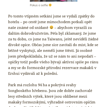
Pokus o selfie
Po tomto vtipném setkání jsme se vydali zpátky do
hotelu – po cestě jsme mimochodem potkali opět
naše známé od snídaně
– abychom vyrazili za
dalším dobrodružstvím. Péťa byl zklamaný, že jsme
za tu dobu, co jsme na Taiwanu, ještě neviděli žádné
divoké opice. Občas jsme sice zavítali do míst, kde se
běžně vyskytují, ale neměli jsme štěstí. Já osobně
jsem předpokládala, že už se nám to ani nepodaří –
opičky totiž podle všeho bývají aktivní spíše po ránu
a my se do formozské přírodní rezervace makaků v
Ershui vydávali až k poledni.
Park má rozlohu 94 ha a pokrývá svahy
Songboského hřebenu. Jsou zde dobře zachovalé
lesy středních výšek, které jsou oblíbené mezi
makaky formozskými, výhradně ostrovním opičím