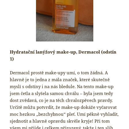
Hydratační lanýžový make-up, Dermacol (odstín
1)
Dermacol prostě make-upy umí, o tom žádná. A
hlavně je to jedna z mála značek, které skutečně
myslí s odstíny i na nás bledule. Na tento make-up
jsem četla a slyšela samou chválu – byla jsem tedy
dost zvědavá, co je na těch chvalozpěvech pravdy.
Určitě můžu potvrdit, že make-up dokáže vyčarovat
moc hezkou „bezchybnou“ pleť. Umí pěkně vyhladit,
sjednotit a hlavně opravdu skvěle kryje! Při tom
všem mi přijde i celkem přirozený, takže i ten slib