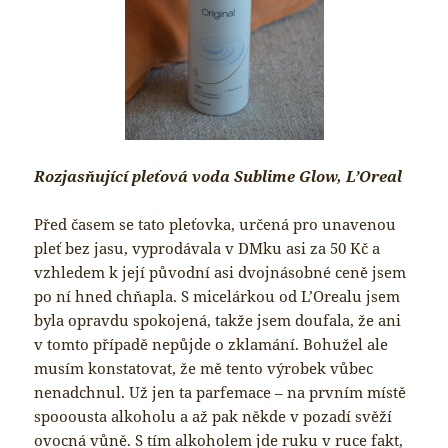
Rozjasňující pleťová voda Sublime Glow, L’Oreal
Před časem se tato pleťovka, určená pro unavenou
pleť bez jasu, vyprodávala v DMku asi za 50 Kč a
vzhledem k její původní asi dvojnásobné ceně jsem
po ní hned chňapla. S micelárkou od L’Orealu jsem
byla opravdu spokojená, takže jsem doufala, že ani
v tomto případě nepůjde o zklamání. Bohužel ale
musím konstatovat, že mě tento výrobek vůbec
nenadchnul. Už jen ta parfemace – na prvním místě
spooousta alkoholu a až pak někde v pozadí svěží
ovocná vůně. S tím alkoholem jde ruku v ruce fakt,