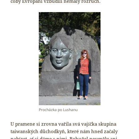
coby Evropani vzbudili nemalý rozruch.
Procházka po Lushanu
U pramene si zrovna vařila svá vajíčka skupina
taiwanských důchodkyň, které nám hned začaly
nabízet, ať si dáme s nimi. Bohužel neuměly ani