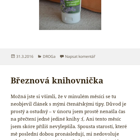
Publikováno:
Rubriky:
pro text s názvem Březno
31.3.2016
DROGa
Napsat komentář
Březnová knihovnička
Možná jste si všimli, že v minulém měsíci se tu
neobjevil článek s mými čtenářskými tipy. Důvod je
prostý a ostudný – v únoru jsem prostě nenašla čas
na přečtení jedné jediné knihy :(. Ani tento měsíc
jsem skóre příliš nevylepšila. Spousta starostí, které
mě poslední dobou pronásledují, mi nedovoluje