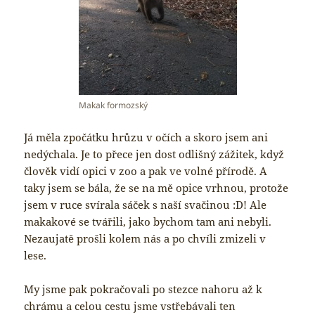
Makak formozský
Já měla zpočátku hrůzu v očích a skoro jsem ani
nedýchala. Je to přece jen dost odlišný zážitek, když
člověk vidí opici v zoo a pak ve volné přírodě. A
taky jsem se bála, že se na mě opice vrhnou, protože
jsem v ruce svírala sáček s naší svačinou :D! Ale
makakové se tvářili, jako bychom tam ani nebyli.
Nezaujatě prošli kolem nás a po chvíli zmizeli v
lese.
My jsme pak pokračovali po stezce nahoru až k
chrámu a celou cestu jsme vstřebávali ten