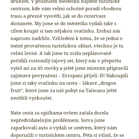
druhem. V přilehlém městečku najdete turistické
centrum, kde vám velmi ochotně poradí vhodnou
trasu a přesně vysvětlí, jak se do rezervace
dostanete. My jsme se do městečka vydali také s
cílem koupit si tam nějakou svačinku. Ershui nás
naprosto nadchlo. Vzhledem k tomu, že se jedná o
méně provařenou turistickou oblast, všechno je tu
velmi levné. A tak jsme tu zcela neplánovaně
pořídili roztomilý čajový set, který nás v přepočtu
vyšel asi na tři stovky a ještě jsme místním připravili
zajímavé povyražení – Evropani přijeli :D! Nakoupili
jsme si taky svačinku na cestu – lákavé „dragon
fruit“, které jsme za náš pobyt na Taiwanu ještě
nestihli vyzkoušet.
Naše cesta za opičkama ovšem začala docela
nepředvídatelným problémem. Sotva jsme
zaparkovali auto a vydali se směrem, který nám
doporučili v turistickém centru, Péťa si všiml, že se