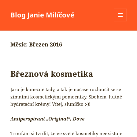
Blog Janie Milíčové
MENU
A
WIDGETY
Měsíc:
Březen 2016
Březnová kosmetika
Jaro je konečně tady, a tak je načase rozloučit se se
zimními kosmetickými pomocníky. Sbohem, hutné
hydratační krémy! Vítej, sluníčko :-)!
Antiperspirant „Original“, Dove
Troufám si tvrdit, že ve světě kosmetiky neexistuje