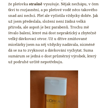
že pleťovka
strašně
vysušuje. Nějak nechápu, v čem
tkví to rozjasnění, a po pleťové vodě něco takového
snad ani nechci. Pleť ale vyčistila vždycky dobře. Jak
už jsem předeslala, složení není žádná velká
příroda, ale aspoň je bez parabenů. Trochu mě
štvalo balení, které má dost nepraktický a zbytečně
velký dávkovací otvor. Už u dříve zmiňované
micelárky jsem na něj vždycky nadávala, nicméně
dá se na to zvyknout a dávkování vychytat. Suma
sumárum se jedná o dost průměrný výrobek, který
už podruhé určitě nepotřebuju.