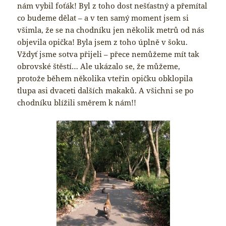
nám vybil foťák! Byl z toho dost nešťastný a přemítal
co budeme dělat – a v ten samý moment jsem si
všimla, že se na chodníku jen několik metrů od nás
objevila opička! Byla jsem z toho úplně v šoku.
Vždyť jsme sotva přijeli – přece nemůžeme mít tak
obrovské štěstí… Ale ukázalo se, že můžeme,
protože během několika vteřin opičku obklopila
tlupa asi dvaceti dalších makaků. A všichni se po
chodníku blížili směrem k nám!!