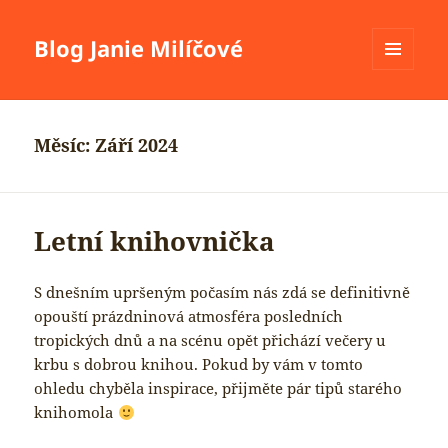
Blog Janie Milíčové
MENU
A
WIDGETY
Měsíc:
Září 2024
Letní knihovnička
S dnešním upršeným počasím nás zdá se definitivně
opouští prázdninová atmosféra posledních
tropických dnů a na scénu opět přichází večery u
krbu s dobrou knihou. Pokud by vám v tomto
ohledu chyběla inspirace, přijměte pár tipů starého
knihomola