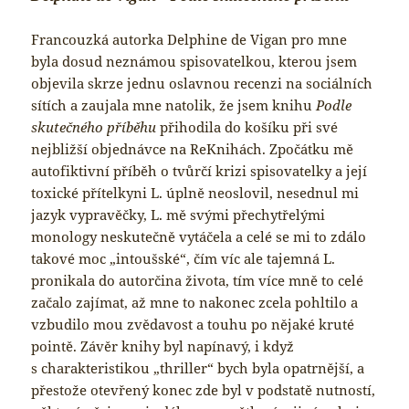
Francouzká autorka Delphine de Vigan pro mne
byla dosud neznámou spisovatelkou, kterou jsem
objevila skrze jednu oslavnou recenzi na sociálních
sítích a zaujala mne natolik, že jsem knihu
Podle
skutečného příběhu
přihodila do košíku při své
nejbližší objednávce na ReKnihách. Zpočátku mě
autofiktivní příběh o tvůrčí krizi spisovatelky a její
toxické přítelkyni L. úplně neoslovil, nesednul mi
jazyk vypravěčky, L. mě svými přechytřelými
monology neskutečně vytáčela a celé se mi to zdálo
takové moc „intoušské“, čím víc ale tajemná L.
pronikala do autorčina života, tím více mně to celé
začalo zajímat, až mne to nakonec zcela pohltilo a
vzbudilo mou zvědavost a touhu po nějaké kruté
pointě. Závěr knihy byl napínavý, i když
s charakteristikou „thriller“ bych byla opatrnější, a
přestože otevřený konec zde byl v podstatě nutností,