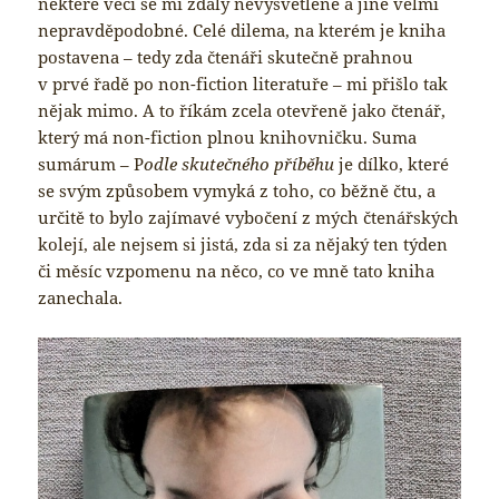
některé věci se mi zdály nevysvětlené a jiné velmi
nepravděpodobné. Celé dilema, na kterém je kniha
postavena – tedy zda čtenáři skutečně prahnou
v prvé řadě po non-fiction literatuře – mi přišlo tak
nějak mimo. A to říkám zcela otevřeně jako čtenář,
který má non-fiction plnou knihovničku. Suma
sumárum – P
odle skutečného příběhu
je dílko, které
se svým způsobem vymyká z toho, co běžně čtu, a
určitě to bylo zajímavé vybočení z mých čtenářských
kolejí, ale nejsem si jistá, zda si za nějaký ten týden
či měsíc vzpomenu na něco, co ve mně tato kniha
zanechala.