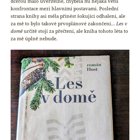
dcerou málo uvěřitelné, chyběla mi nějaká větší
konfrontace mezi hlavními postavami. Poslední
strana knihy asi měla přinést šokující odhalení, ale
za mě to bylo takové prvoplánové zakončení…
Les v
domě
určitě stojí za přečtení, ale kniha tohoto léta to
za mě úplně nebude.