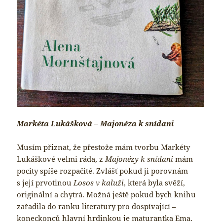
Markéta Lukášková – Majonéza k snídani
Musím přiznat, že přestože mám tvorbu Markéty
Lukáškové velmi ráda, z
Majonézy k snídani
mám
pocity spíše rozpačité. Zvlášť pokud ji porovnám
s její prvotinou
Losos v kaluži
, která byla svěží,
originální a chytrá. Možná ještě pokud bych knihu
zařadila do ranku literatury pro dospívající –
koneckonců hlavní hrdinkou je maturantka Ema,