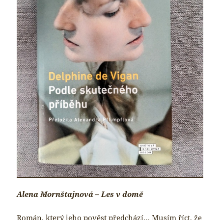
Alena Mornštajnová – Les v domě
Román, který jeho pověst předchází… Musím říct, že