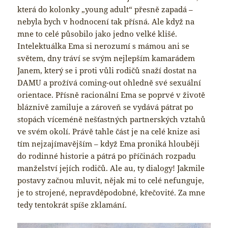
která do kolonky „young adult“ přesně zapadá –
nebyla bych v hodnocení tak přísná. Ale když na
mne to celé působilo jako jedno velké klišé.
Intelektuálka Ema si nerozumí s mámou ani se
světem, dny tráví se svým nejlepším kamarádem
Janem, který se i proti vůli rodičů snaží dostat na
DAMU a prožívá coming-out ohledně své sexuální
orientace. Přísně racionální Ema se poprvé v životě
bláznivě zamiluje a zároveň se vydává pátrat po
stopách víceméně nešťastných partnerských vztahů
ve svém okolí. Právě tahle část je na celé knize asi
tím nejzajímavějším – když Ema proniká hlouběji
do rodinné historie a pátrá po příčinách rozpadu
manželství jejích rodičů. Ale au, ty dialogy! Jakmile
postavy začnou mluvit, nějak mi to celé nefunguje,
je to strojené, nepravděpodobné, křečovité. Za mne
tedy tentokrát spíše zklamání.