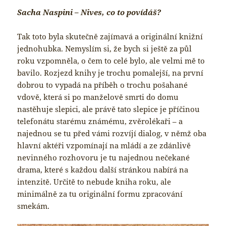
Sacha Naspini – Nives, co to povídáš?
Tak toto byla skutečně zajímavá a originální knižní
jednohubka. Nemyslím si, že bych si ještě za půl
roku vzpomněla, o čem to celé bylo, ale velmi mě to
bavilo. Rozjezd knihy je trochu pomalejší, na první
dobrou to vypadá na příběh o trochu pošahané
vdově, která si po manželově smrti do domu
nastěhuje slepici, ale právě tato slepice je příčinou
telefonátu starému známému, zvěrolékaři – a
najednou se tu před vámi rozvíjí dialog, v němž oba
hlavní aktéři vzpomínají na mládí a ze zdánlivě
nevinného rozhovoru je tu najednou nečekané
drama, které s každou další stránkou nabírá na
intenzitě. Určitě to nebude kniha roku, ale
minimálně za tu originální formu zpracování
smekám.