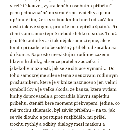
v celé té kauze „vykradeného osobního příběhu“
jsem jednoznačně na straně spisovatelky a je mi
upřímně líto, že si s sebou kniha hned od začátku
nesla takové stigma, protože mi nepřišla špatná. Při
čtení vám samozřejmě nebude lehko u srdce. To už
je u této autorky asi tak nějak samozřejmé, ale v
tomto případě je to bezútěšný příběh od začátku až
do konce. Naprosto neexistující rodinné zázemí
hlavní hrdinky, absence přátel a zpočátku i
jakékoliv možnosti, jak se ze situace vymanit… Do
toho samozřejmě šílené téma zneužívání rodinným
příslušníkem, které je v knize naznačeno jen velmi
symbolicky a je velká škoda, že kauza, která vydání
knihy doprovázela a prozradila hlavní zápletku
příběhu, čtenáři bere moment překvapení. Jediné, co
mě trochu zklamalo, byl závěr příběhu – na to, jak
se vše dlouho a postupně rozjíždělo, mi přišel
trochu rychlý a odbitý, dialogy mezi matkou a