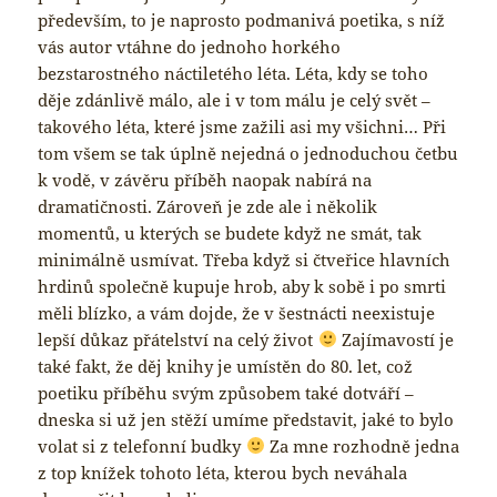
především, to je naprosto podmanivá poetika, s níž
vás autor vtáhne do jednoho horkého
bezstarostného náctiletého léta. Léta, kdy se toho
děje zdánlivě málo, ale i v tom málu je celý svět –
takového léta, které jsme zažili asi my všichni… Při
tom všem se tak úplně nejedná o jednoduchou četbu
k vodě, v závěru příběh naopak nabírá na
dramatičnosti. Zároveň je zde ale i několik
momentů, u kterých se budete když ne smát, tak
minimálně usmívat. Třeba když si čtveřice hlavních
hrdinů společně kupuje hrob, aby k sobě i po smrti
měli blízko, a vám dojde, že v šestnácti neexistuje
lepší důkaz přátelství na celý život
Zajímavostí je
také fakt, že děj knihy je umístěn do 80. let, což
poetiku příběhu svým způsobem také dotváří –
dneska si už jen stěží umíme představit, jaké to bylo
volat si z telefonní budky
Za mne rozhodně jedna
z top knížek tohoto léta, kterou bych neváhala