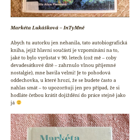
Markéta Lukášková – InTyMně
Abych tu autorku jen nehanila, tato autobiografická
kniha, jejíž hlavní součástí je vzpomínání na to,
jaké to bylo vyrůstat v 90. letech (což mě – coby
devadesátkové dítě – zahrnulo vlnou příjemné
nostalgie), mne bavila velmi! Je to pohodová
oddechovka, u které hrozí, že se budete často a
nahlas smát – to upozorňuji jen pro případ, že si
hodláte četbou krátit dojíždění do práce stejně jako
já