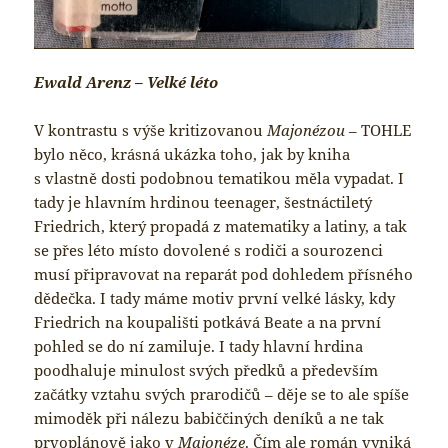
Ewald Arenz – Velké léto
V kontrastu s výše kritizovanou
Majonézou
– TOHLE
bylo něco, krásná ukázka toho, jak by kniha
s vlastně dosti podobnou tematikou měla vypadat. I
tady je hlavním hrdinou teenager, šestnáctiletý
Friedrich, který propadá z matematiky a latiny, a tak
se přes léto místo dovolené s rodiči a sourozenci
musí připravovat na reparát pod dohledem přísného
dědečka. I tady máme motiv první velké lásky, kdy
Friedrich na koupališti potkává Beate a na první
pohled se do ní zamiluje. I tady hlavní hrdina
poodhaluje minulost svých předků a především
začátky vztahu svých prarodičů – děje se to ale spíše
mimoděk při nálezu babiččiných deníků a ne tak
prvoplánově jako v
Majonéze
. Čím ale román vyniká