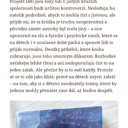
Projekt
Děti jsou taky lidi
v jistých kruzích
společnosti budí určitou kontroverzi. Nesleduju ho
natolik podrobně, abych to mohla říct s jistotou, ale
přijde mi, že ta kritika je trochu neoprávněná a
původní záměr autorky byl zcela jiný – a sice
upozornit na zlo a fyzické i psychické násilí, které se
na dětech i v současné době páchá a spoustě lidí to
přijde normální. Desítky příběhů, které kniha
zobrazuje, jsou toho smutným důkazem. Rozhodně
nečekejte lehké čtení a ani nedoporučuju číst to na
jeden zátah. Ale přečíst by si to měl každý. Protože
ač se to zdá jako klišé, právě na dětech nejvíc záleží
– na tom, aby si z dětství neodnášely šrámy, které by
jednou mohly přenášet zase dál, až budou dospělí.