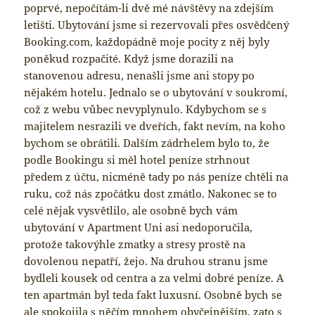
poprvé, nepočítám-li dvě mé návštěvy na zdejším
letišti. Ubytování jsme si rezervovali přes osvědčený
Booking.com, každopádně moje pocity z něj byly
poněkud rozpačité. Když jsme dorazili na
stanovenou adresu, nenašli jsme ani stopy po
nějakém hotelu. Jednalo se o ubytování v soukromí,
což z webu vůbec nevyplynulo. Kdybychom se s
majitelem nesrazili ve dveřích, fakt nevím, na koho
bychom se obrátili. Dalším zádrhelem bylo to, že
podle Bookingu si měl hotel peníze strhnout
předem z účtu, nicméně tady po nás peníze chtěli na
ruku, což nás zpočátku dost zmátlo. Nakonec se to
celé nějak vysvětlilo, ale osobně bych vám
ubytování v Apartment Uni asi nedoporučila,
protože takovýhle zmatky a stresy prostě na
dovolenou nepatří, žejo. Na druhou stranu jsme
bydleli kousek od centra a za velmi dobré peníze. A
ten apartmán byl teda fakt luxusní. Osobně bych se
ale spokojila s něčím mnohem obyčejnějším, zato s