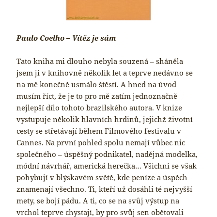
Paulo Coelho – Vítěz je sám
Tato kniha mi dlouho nebyla souzená – sháněla
jsem ji v knihovně několik let a teprve nedávno se
na mě konečně usmálo štěstí. A hned na úvod
musím říct, že je to pro mě zatím jednoznačně
nejlepší dílo tohoto brazilského autora. V knize
vystupuje několik hlavních hrdinů, jejichž životní
cesty se střetávají během Filmového festivalu v
Cannes. Na první pohled spolu nemají vůbec nic
společného – úspěšný podnikatel, nadějná modelka,
módní návrhář, americká herečka… Všichni se však
pohybují v blýskavém světě, kde peníze a úspěch
znamenají všechno. Ti, kteří už dosáhli té nejvyšší
mety, se bojí pádu. A ti, co se na svůj výstup na
vrchol teprve chystají, by pro svůj sen obětovali