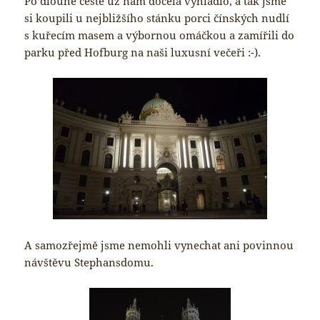
Po dlouhé cestě už nám docela vyhládlo, a tak jsme
si koupili u nejbližšího stánku porci čínských nudlí
s kuřecím masem a výbornou omáčkou a zamířili do
parku před Hofburg na naši luxusní večeři :-).
A samozřejmě jsme nemohli vynechat ani povinnou
návštěvu Stephansdomu.