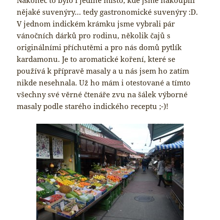
nějaké suvenýry… tedy gastronomické suvenýry :D.
V jednom indickém krámku jsme vybrali pár
vánočních dárků pro rodinu, několik čajů s
originálními příchutěmi a pro nás domů pytlík
kardamonu. Je to aromatické koření, které se
používá k přípravě masaly a u nás jsem ho zatím
nikde nesehnala. Už ho mám i otestované a tímto
všechny své věrné čtenáře zvu na šálek výborné
masaly podle starého indického receptu ;-)!