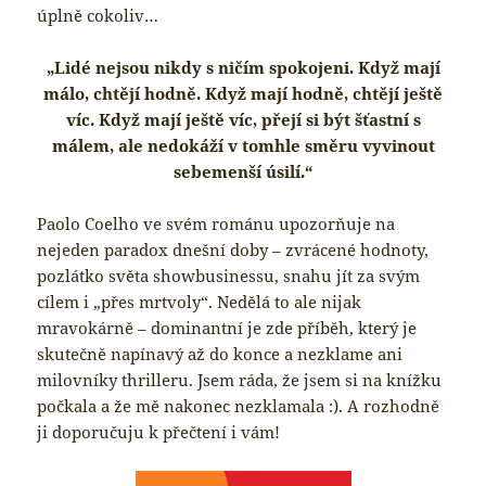
úplně cokoliv…
„Lidé nejsou nikdy s ničím spokojeni. Když mají
málo, chtějí hodně. Když mají hodně, chtějí ještě
víc. Když mají ještě víc, přejí si být šťastní s
málem, ale nedokáží v tomhle směru vyvinout
sebemenší úsilí.“
Paolo Coelho ve svém románu upozorňuje na
nejeden paradox dnešní doby – zvrácené hodnoty,
pozlátko světa showbusinessu, snahu jít za svým
cílem i „přes mrtvoly“. Nedělá to ale nijak
mravokárně – dominantní je zde příběh, který je
skutečně napínavý až do konce a nezklame ani
milovníky thrilleru. Jsem ráda, že jsem si na knížku
počkala a že mě nakonec nezklamala :). A rozhodně
ji doporučuju k přečtení i vám!