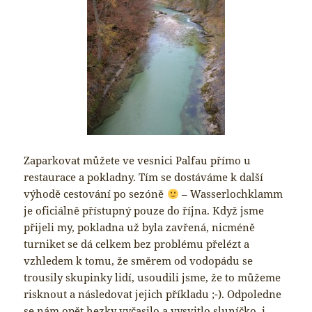
Zaparkovat můžete ve vesnici Palfau přímo u
restaurace a pokladny. Tím se dostáváme k další
výhodě cestování po sezóně
– Wasserlochklamm
je oficiálně přístupný pouze do října. Když jsme
přijeli my, pokladna už byla zavřená, nicméně
turniket se dá celkem bez problému přelézt a
vzhledem k tomu, že směrem od vodopádu se
trousily skupinky lidí, usoudili jsme, že to můžeme
risknout a následovat jejich příkladu ;-). Odpoledne
se nám opět hezky vyčasilo a vysvitlo sluníčko, i