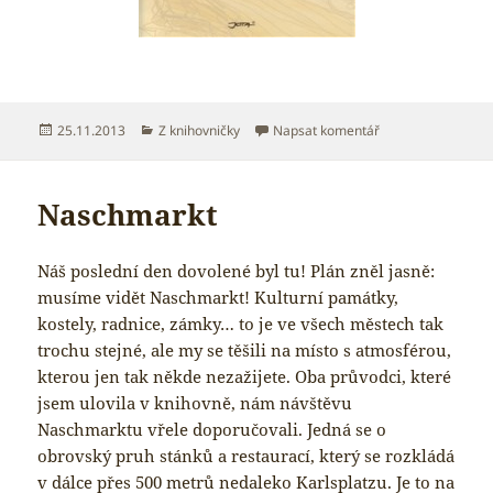
Publikováno:
Rubriky:
pro text s názvem
25.11.2013
Z knihovničky
Napsat komentář
Naschmarkt
Náš poslední den dovolené byl tu! Plán zněl jasně:
musíme vidět Naschmarkt! Kulturní památky,
kostely, radnice, zámky… to je ve všech městech tak
trochu stejné, ale my se těšili na místo s atmosférou,
kterou jen tak někde nezažijete. Oba průvodci, které
jsem ulovila v knihovně, nám návštěvu
Naschmarktu vřele doporučovali. Jedná se o
obrovský pruh stánků a restaurací, který se rozkládá
v dálce přes 500 metrů nedaleko Karlsplatzu. Je to na