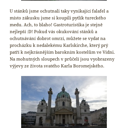
U stánků jsme ochutnali taky vynikající falafel a
místo zákusku jsme si koupili pytlík tureckého
medu. Ach, to blaho! Gastroturistika je stejně
nejlepší :D! Pokud vás okukování stánků a
ochutnávání dobrot omrzí, můžete se vydat na
procházku k nedalekému Karlskirche, který prý
patří k nejkrásnějším barokním kostelům ve Vídni.
Na mohutných sloupech v průčelí jsou vyobrazeny
výjevy ze života svatého Karla Boromejského.