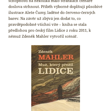
schopnosti na několika málo stránkách čtenáře
doslova strhnout. Příběh výborně doplňují působivé
ilustrace Aleše Čumy, laděné do červeno-černých
barev. Na závěr už zbývá jen dodat to, co
pravděpodobně všichni víte – kniha se stala
předlohou pro český film Lidice z roku 2011, k
němuž Zdeněk Mahler vytvořil scénář.