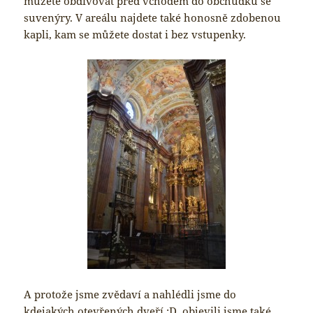
můžete obdivovat před vchodem do obchůdku se
suvenýry. V areálu najdete také honosně zdobenou
kapli, kam se můžete dostat i bez vstupenky.
A protože jsme zvědaví a nahlédli jsme do
kdejakých otevřených dveří :D, objevili jsme také