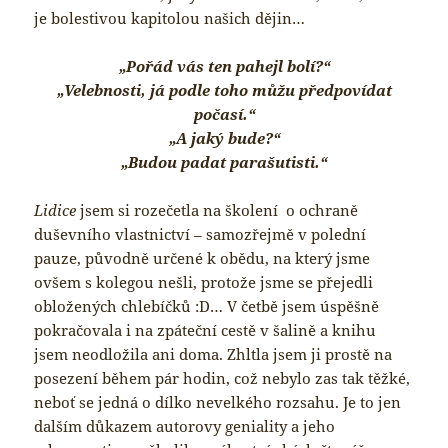
je bolestivou kapitolou našich dějin…
„Pořád vás ten pahejl bolí?“
„Velebnosti, já podle toho můžu předpovídat
počasí.“
„A jaký bude?“
„Budou padat parašutisti.“
Lidice
jsem si rozečetla na školení o ochraně
duševního vlastnictví – samozřejmě v polední
pauze, původně určené k obědu, na který jsme
ovšem s kolegou nešli, protože jsme se přejedli
obložených chlebíčků :D… V četbě jsem úspěšně
pokračovala i na zpáteční cestě v šalině a knihu
jsem neodložila ani doma. Zhltla jsem ji prostě na
posezení během pár hodin, což nebylo zas tak těžké,
neboť se jedná o dílko nevelkého rozsahu. Je to jen
dalším důkazem autorovy geniality a jeho