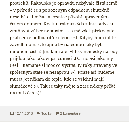
postřehů. Rakousko je opravdu nebývale čistá země
– v přírodě se s pohozeným odpadkem skutečně
nesetkáte. I města a vesnice působí upraveným a
čistým dojmem. Kvalitu rakouských silnic tady asi
zmiňovat vůbec nemusím – co mě však překvapilo
je absence billboardů kolem cest. Kdybychom tohle
zavedli i u nás, krajina by najednou taky byla
mnohem čistší! Jinak mi ale tyhlety německý národy
přijdou jako takoví psí čumáci :D… no asi jako my
Češi – nemáme si moc co vyčítat, ty roky strávený ve
společným státě se nezapřou 8-). Příště asi budeme
muset jet někam do tepla, kde se všichni mají
sluníčkově :-). Tak se taky mějte a zase někdy příště
na toulkách ;-)!
Publikováno:
Rubriky:
u textu s názvem Naschmarkt
12.11.2013
Toulky
2 komentáře