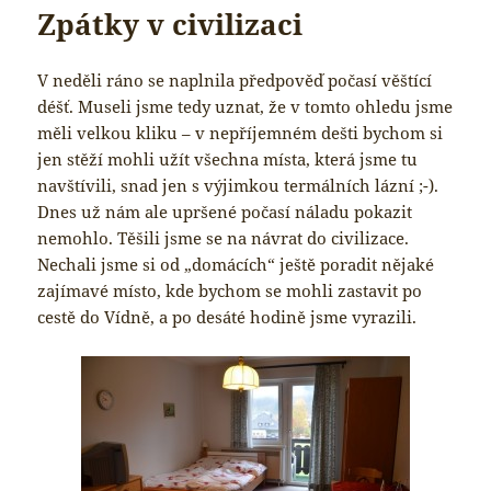
Zpátky v civilizaci
V neděli ráno se naplnila předpověď počasí věštící
déšť. Museli jsme tedy uznat, že v tomto ohledu jsme
měli velkou kliku – v nepříjemném dešti bychom si
jen stěží mohli užít všechna místa, která jsme tu
navštívili, snad jen s výjimkou termálních lázní ;-).
Dnes už nám ale upršené počasí náladu pokazit
nemohlo. Těšili jsme se na návrat do civilizace.
Nechali jsme si od „domácích“ ještě poradit nějaké
zajímavé místo, kde bychom se mohli zastavit po
cestě do Vídně, a po desáté hodině jsme vyrazili.