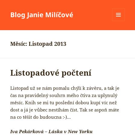
Blog Janie Milíčové
MENU
A
WIDGETY
Měsíc:
Listopad 2013
Listopadové počtení
Listopad už se nám pomalu chýlí k závěru, a tak je
čas na pravidelný souhrn mého čtiva za uplynulý
měsíc. Knih se mi tu poslední dobou kupí víc než
dost a já je vůbec nestíhám číst. Tak se aspoň máte
na co těšit do budoucna :-)…
Iva Pekárková – Láska v New Yorku