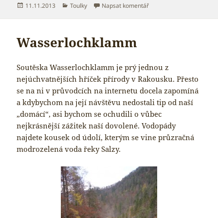
Publikováno:
Rubriky:
pro text s názvem Zpátky v
11.11.2013
Toulky
Napsat komentář
Wasserlochklamm
Soutěska Wasserlochklamm je prý jednou z
nejúchvatnějších hříček přírody v Rakousku. Přesto
se na ni v průvodcích na internetu docela zapomíná
a kdybychom na její návštěvu nedostali tip od naší
„domácí“, asi bychom se ochudili o vůbec
nejkrásnější zážitek naší dovolené. Vodopády
najdete kousek od údolí, kterým se vine průzračná
modrozelená voda řeky Salzy.