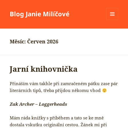
Blog Janie Milíčové
MENU
A
WIDGETY
Měsíc:
Červen 2026
Jarní knihovnička
Přináším vám takhle při zamračeném pátku zase pár
literárních tipů, třeba přijdou někomu vhod
Zak Archer – Loggerheads
Mám ráda knížky s příběhem a tato se ke mně
dostala vskutku originální cestou. Žánek mi při