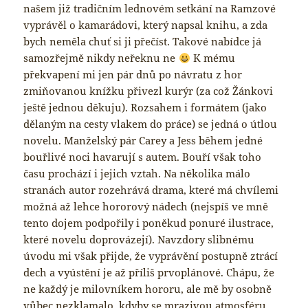
našem již tradičním lednovém setkání na Ramzové
vyprávěl o kamarádovi, který napsal knihu, a zda
bych neměla chuť si ji přečíst. Takové nabídce já
samozřejmě nikdy neřeknu ne
K mému
překvapení mi jen pár dnů po návratu z hor
zmiňovanou knížku přivezl kurýr (za což Žánkovi
ještě jednou děkuju). Rozsahem i formátem (jako
dělaným na cesty vlakem do práce) se jedná o útlou
novelu. Manželský pár Carey a Jess během jedné
bouřlivé noci havarují s autem. Bouří však toho
času prochází i jejich vztah. Na několika málo
stranách autor rozehrává drama, které má chvílemi
možná až lehce hororový nádech (nejspíš ve mně
tento dojem podpořily i poněkud ponuré ilustrace,
které novelu doprovázejí). Navzdory slibnému
úvodu mi však přijde, že vyprávění postupně ztrácí
dech a vyústění je až příliš prvoplánové. Chápu, že
ne každý je milovníkem hororu, ale mě by osobně
vůbec nezklamalo, kdyby se mrazivou atmosféru