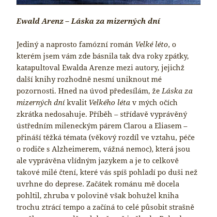
Ewald Arenz – Láska za mizerných dní
Jediný a naprosto famózní román
Velké léto
, o
kterém jsem vám zde básnila tak dva roky zpátky,
katapultoval Ewalda Arenze mezi autory, jejichž
další knihy rozhodně nesmí uniknout mé
pozornosti. Hned na úvod předesílám, že
Láska za
mizerných dní
kvalit
Velkého léta
v mých očích
zkrátka nedosahuje. Příběh – střídavě vyprávěný
ústředním mileneckým párem Clarou a Eliasem –
přináší těžká témata (věkový rozdíl ve vztahu, péče
o rodiče s Alzheimerem, vážná nemoc), která jsou
ale vyprávěna vlídným jazykem a je to celkově
takové milé čtení, které vás spíš pohladí po duši než
uvrhne do deprese. Začátek románu mě docela
pohltil, zhruba v polovině však bohužel kniha
trochu ztrácí tempo a začíná to celé působit strašně