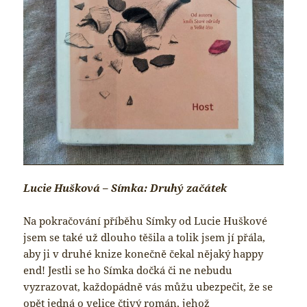
Lucie Hušková – Símka: Druhý začátek
Na pokračování příběhu Símky od Lucie Huškové
jsem se také už dlouho těšila a tolik jsem jí přála,
aby ji v druhé knize konečně čekal nějaký happy
end! Jestli se ho Símka dočká či ne nebudu
vyzrazovat, každopádně vás můžu ubezpečit, že se
opět jedná o velice čtivý román, jehož