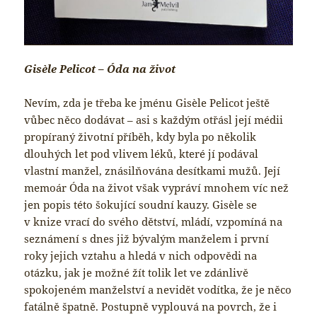
Gisèle Pelicot – Óda na život
Nevím, zda je třeba ke jménu Gisèle Pelicot ještě
vůbec něco dodávat – asi s každým otřásl její médii
propíraný životní příběh, kdy byla po několik
dlouhých let pod vlivem léků, které jí podával
vlastní manžel, znásilňována desítkami mužů. Její
memoár Óda na život však vypráví mnohem víc než
jen popis této šokující soudní kauzy. Gisèle se
v knize vrací do svého dětství, mládí, vzpomíná na
seznámení s dnes již bývalým manželem i první
roky jejich vztahu a hledá v nich odpovědi na
otázku, jak je možné žít tolik let ve zdánlivě
spokojeném manželství a nevidět vodítka, že je něco
fatálně špatně. Postupně vyplouvá na povrch, že i