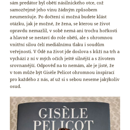
sám predátor byl obětí násilnického otce, což
samozřejmě jeho vinu žádným způsobem
neumenšuje. Po dočtení si možná budete klást
otázku, jak je možné, že žena, se kterou se život
opravdu nemazlil, v sobě nemá ani trochu hořkosti
a hlavně se nestaví do role oběti, ale s ohromnou
vnitřní silou čelí mediálnímu tlaku i soudům
veřejnosti. V Ódě na život jde doslova s kůží na trh a
vychází z ní v mých očích ještě silnější a s životem
srovnanější. Odpověď na to nemám, ale je jisté, že
v tom může být Gisèle Pelicot ohromnou inspirací
pro každého z nás, ať už si s sebou neseme jakýkoliv
osud.