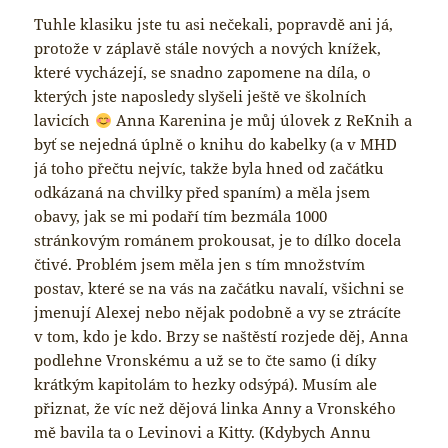
Tuhle klasiku jste tu asi nečekali, popravdě ani já,
protože v záplavě stále nových a nových knížek,
které vycházejí, se snadno zapomene na díla, o
kterých jste naposledy slyšeli ještě ve školních
lavicích
Anna Karenina je můj úlovek z ReKnih a
byť se nejedná úplně o knihu do kabelky (a v MHD
já toho přečtu nejvíc, takže byla hned od začátku
odkázaná na chvilky před spaním) a měla jsem
obavy, jak se mi podaří tím bezmála 1000
stránkovým románem prokousat, je to dílko docela
čtivé. Problém jsem měla jen s tím množstvím
postav, které se na vás na začátku navalí, všichni se
jmenují Alexej nebo nějak podobně a vy se ztrácíte
v tom, kdo je kdo. Brzy se naštěstí rozjede děj, Anna
podlehne Vronskému a už se to čte samo (i díky
krátkým kapitolám to hezky odsýpá). Musím ale
přiznat, že víc než dějová linka Anny a Vronského
mě bavila ta o Levinovi a Kitty. (Kdybych Annu