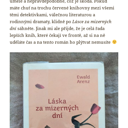
uměle a nepravděpodobně, což je škoda. Pokud
máte chuť na trochu červené knihovny mezi všemi
těmi detektivkami, válečnou literaturou a
rodinnými dramaty, klidně po
Lásce za mizerných
dní
sáhněte. Jinak mi ale přijde, že je celá řada
lepších knih, které čekají ve frontě, až si na ně
uděláte čas a na tento román ho plýtvat nemusíte