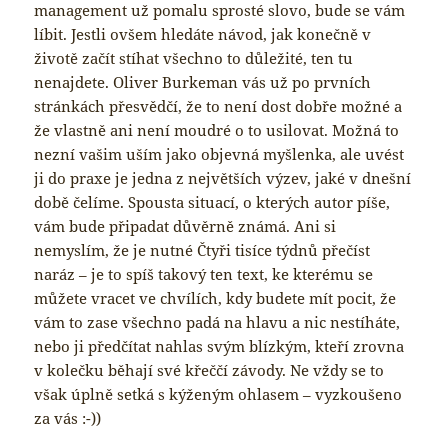
management už pomalu sprosté slovo, bude se vám
líbit. Jestli ovšem hledáte návod, jak konečně v
životě začít stíhat všechno to důležité, ten tu
nenajdete. Oliver Burkeman vás už po prvních
stránkách přesvědčí, že to není dost dobře možné a
že vlastně ani není moudré o to usilovat. Možná to
nezní vašim uším jako objevná myšlenka, ale uvést
ji do praxe je jedna z největších výzev, jaké v dnešní
době čelíme. Spousta situací, o kterých autor píše,
vám bude připadat důvěrně známá. Ani si
nemyslím, že je nutné Čtyři tisíce týdnů přečíst
naráz – je to spíš takový ten text, ke kterému se
můžete vracet ve chvílích, kdy budete mít pocit, že
vám to zase všechno padá na hlavu a nic nestíháte,
nebo ji předčítat nahlas svým blízkým, kteří zrovna
v kolečku běhají své křeččí závody. Ne vždy se to
však úplně setká s kýženým ohlasem – vyzkoušeno
za vás :-))