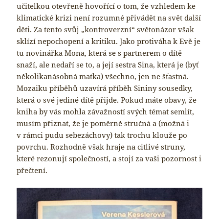
učitelkou otevřeně hovořící o tom, že vzhledem ke
klimatické krizi není rozumné přivádět na svět další
děti. Za tento svůj „kontroverzní“ světonázor však
sklízí nepochopení a kritiku. Jako protiváha k Evě je
tu novinářka Mona, která se s partnerem o dítě
snaží, ale nedaří se to, a její sestra Sina, která je (byť
několikanásobná matka) všechno, jen ne šťastná.
Mozaiku příběhů uzavírá příběh Sininy sousedky,
která o své jediné dítě přijde. Pokud máte obavy, že
kniha by vás mohla závažností svých témat semlít,
musím přiznat, že je poměrně stručná a (možná i
v rámci pudu sebezáchovy) tak trochu klouže po
povrchu. Rozhodně však hraje na citlivé struny,
které rezonují společností, a stojí za vaši pozornost i
přečtení.