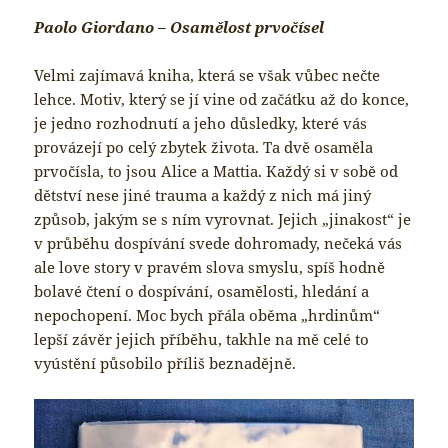
Paolo Giordano – Osamělost prvočísel
Velmi zajímavá kniha, která se však vůbec nečte
lehce. Motiv, který se jí vine od začátku až do konce,
je jedno rozhodnutí a jeho důsledky, které vás
provázejí po celý zbytek života. Ta dvě osaměla
prvočísla, to jsou Alice a Mattia. Každý si v sobě od
dětství nese jiné trauma a každý z nich má jiný
způsob, jakým se s ním vyrovnat. Jejich „jinakost“ je
v průběhu dospívání svede dohromady, nečeká vás
ale love story v pravém slova smyslu, spíš hodně
bolavé čtení o dospívání, osamělosti, hledání a
nepochopení. Moc bych přála oběma „hrdinům“
lepší závěr jejich příběhu, takhle na mě celé to
vyústění působilo příliš beznadějně.