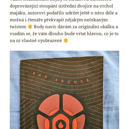
doprovázející stoupání ústřední dvojice na vrchol
majáku, autorovi podařilo udržet ještě o něco déle a
možná i čtenáře překvapit nějakým nečekaným
twistem
Body navíc dávám za originální obálku a
vsadím se, že vám dlouho bude vrtat hlavou, co je to
na ní vlastně vyobrazené