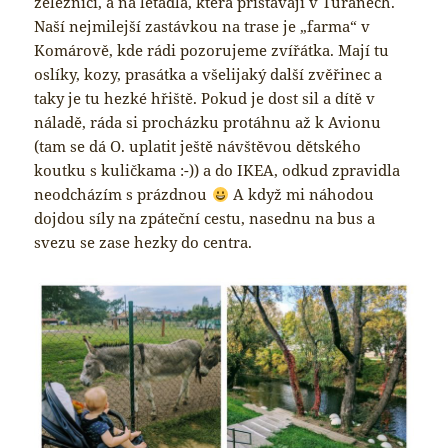
železnicí, a na letadla, která přistávají v Tuřanech.
Naší nejmilejší zastávkou na trase je „farma“ v
Komárově, kde rádi pozorujeme zvířátka. Mají tu
oslíky, kozy, prasátka a všelijaký další zvěřinec a
taky je tu hezké hřiště. Pokud je dost sil a dítě v
náladě, ráda si procházku protáhnu až k Avionu
(tam se dá O. uplatit ještě návštěvou dětského
koutku s kuličkama :-)) a do IKEA, odkud zpravidla
neodcházím s prázdnou
A když mi náhodou
dojdou síly na zpáteční cestu, nasednu na bus a
svezu se zase hezky do centra.