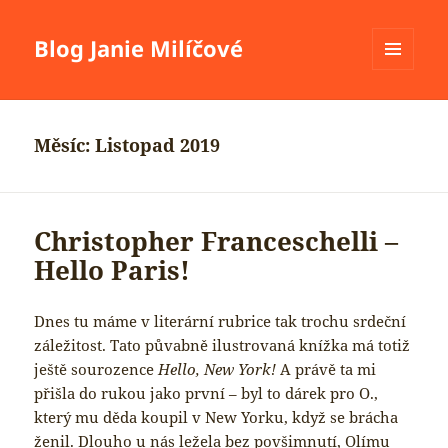
Blog Janie Milíčové
MENU
A
WIDGETY
Měsíc:
Listopad 2019
Christopher Franceschelli –
Hello Paris!
Dnes tu máme v literární rubrice tak trochu srdeční
záležitost. Tato půvabně ilustrovaná knížka má totiž
ještě sourozence
Hello, New York!
A právě ta mi
přišla do rukou jako první – byl to dárek pro O.,
který mu děda koupil v New Yorku, když se brácha
ženil. Dlouho u nás ležela bez povšimnutí, Olímu