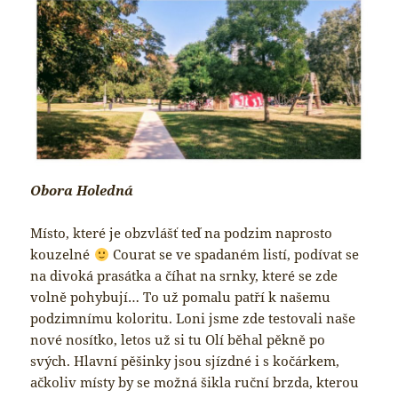
Obora Holedná
Místo, které je obzvlášť teď na podzim naprosto
kouzelné
Courat se ve spadaném listí, podívat se
na divoká prasátka a číhat na srnky, které se zde
volně pohybují… To už pomalu patří k našemu
podzimnímu koloritu. Loni jsme zde testovali naše
nové nosítko, letos už si tu Olí běhal pěkně po
svých. Hlavní pěšinky jsou sjízdné i s kočárkem,
ačkoliv místy by se možná šikla ruční brzda, kterou