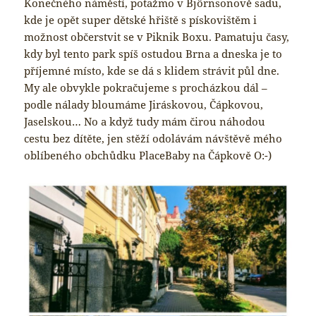
Konečného náměstí, potažmo v Björnsonově sadu,
kde je opět super dětské hřiště s pískovištěm i
možnost občerstvit se v Piknik Boxu. Pamatuju časy,
kdy byl tento park spíš ostudou Brna a dneska je to
příjemné místo, kde se dá s klidem strávit půl dne.
My ale obvykle pokračujeme s procházkou dál –
podle nálady bloumáme Jiráskovou, Čápkovou,
Jaselskou… No a když tudy mám čirou náhodou
cestu bez dítěte, jen stěží odolávám návštěvě mého
oblíbeného obchůdku PlaceBaby na Čápkově O:-)