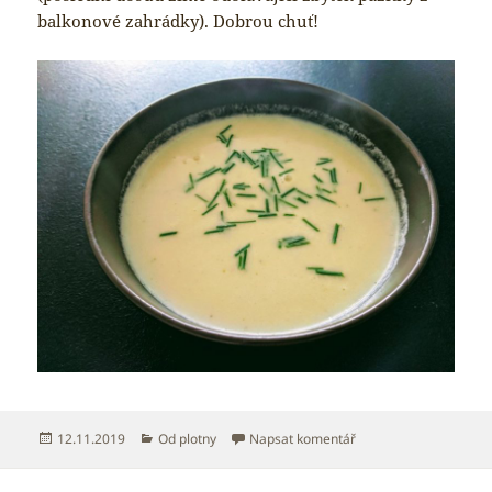
balkonové zahrádky). Dobrou chuť!
Publikováno:
Rubriky:
pro text s názvem Kr
12.11.2019
Od plotny
Napsat komentář