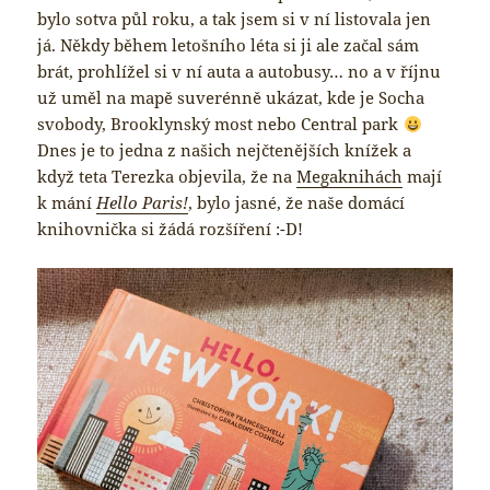
bylo sotva půl roku, a tak jsem si v ní listovala jen
já. Někdy během letošního léta si ji ale začal sám
brát, prohlížel si v ní auta a autobusy… no a v říjnu
už uměl na mapě suverénně ukázat, kde je Socha
svobody, Brooklynský most nebo Central park
Dnes je to jedna z našich nejčtenějších knížek a
když teta Terezka objevila, že na
Megaknihách
mají
k mání
Hello Paris!
, bylo jasné, že naše domácí
knihovnička si žádá rozšíření :-D!