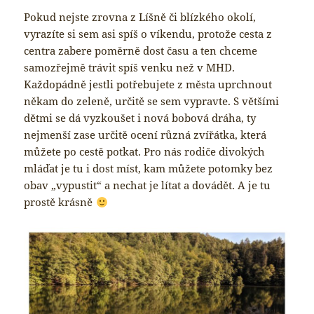
Pokud nejste zrovna z Líšně či blízkého okolí,
vyrazíte si sem asi spíš o víkendu, protože cesta z
centra zabere poměrně dost času a ten chceme
samozřejmě trávit spíš venku než v MHD.
Každopádně jestli potřebujete z města uprchnout
někam do zeleně, určitě se sem vypravte. S většími
dětmi se dá vyzkoušet i nová bobová dráha, ty
nejmenší zase určitě ocení různá zvířátka, která
můžete po cestě potkat. Pro nás rodiče divokých
mláďat je tu i dost míst, kam můžete potomky bez
obav „vypustit“ a nechat je lítat a dovádět. A je tu
prostě krásně