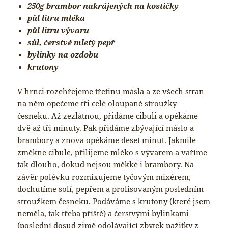
250g brambor nakrájených na kostičky
půl litru mléka
půl litru vývaru
sůl, čerstvě mletý pepř
bylinky na ozdobu
krutony
V hrnci rozehřejeme třetinu másla a ze všech stran
na něm opečeme tři celé oloupané stroužky
česneku. Až zezlátnou, přidáme cibuli a opékáme
dvě až tři minuty. Pak přidáme zbývající máslo a
brambory a znova opékáme deset minut. Jakmile
změkne cibule, přilijeme mléko s vývarem a vaříme
tak dlouho, dokud nejsou měkké i brambory. Na
závěr polévku rozmixujeme tyčovým mixérem,
dochutíme solí, pepřem a prolisovaným posledním
stroužkem česneku. Podáváme s krutony (které jsem
neměla, tak třeba příště) a čerstvými bylinkami
(poslední dosud zimě odolávající zbytek pažitky z