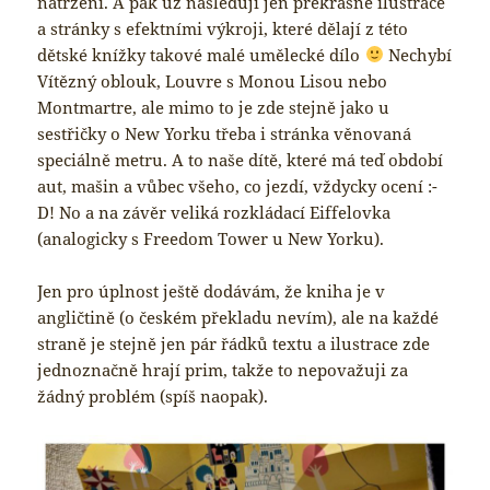
natržení. A pak už následují jen překrásné ilustrace
a stránky s efektními výkroji, které dělají z této
dětské knížky takové malé umělecké dílo
Nechybí
Vítězný oblouk, Louvre s Monou Lisou nebo
Montmartre, ale mimo to je zde stejně jako u
sestřičky o New Yorku třeba i stránka věnovaná
speciálně metru. A to naše dítě, které má teď období
aut, mašin a vůbec všeho, co jezdí, vždycky ocení :-
D! No a na závěr veliká rozkládací Eiffelovka
(analogicky s Freedom Tower u New Yorku).
Jen pro úplnost ještě dodávám, že kniha je v
angličtině (o českém překladu nevím), ale na každé
straně je stejně jen pár řádků textu a ilustrace zde
jednoznačně hrají prim, takže to nepovažuji za
žádný problém (spíš naopak).