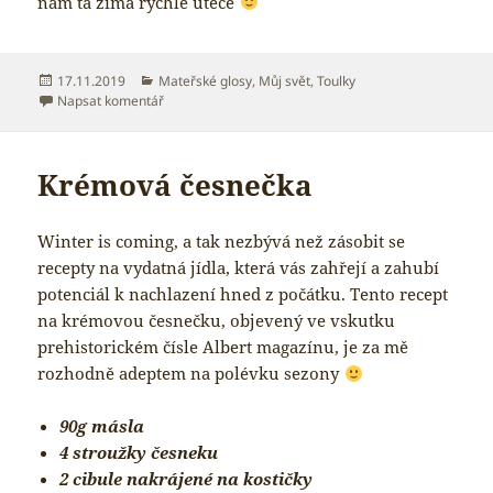
nám ta zima rychle uteče
Publikováno:
Rubriky:
17.11.2019
Mateřské glosy
,
Můj svět
,
Toulky
pro text s názvem S kočárkem po Brně aneb Naše oblí
Napsat komentář
Krémová česnečka
Winter is coming, a tak nezbývá než zásobit se
recepty na vydatná jídla, která vás zahřejí a zahubí
potenciál k nachlazení hned z počátku. Tento recept
na krémovou česnečku, objevený ve vskutku
prehistorickém čísle Albert magazínu, je za mě
rozhodně adeptem na polévku sezony
90g másla
4 stroužky česneku
2 cibule nakrájené na kostičky