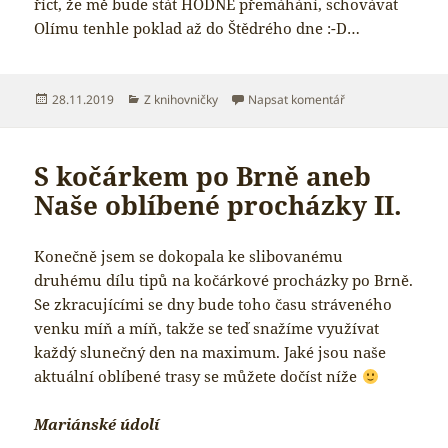
říct, že mě bude stát HODNĚ přemáhání, schovávat
Olímu tenhle poklad až do Štědrého dne :-D…
Publikováno:
Rubriky:
pro text s názvem 
28.11.2019
Z knihovničky
Napsat komentář
S kočárkem po Brně aneb
Naše oblíbené procházky II.
Konečně jsem se dokopala ke slibovanému
druhému dílu tipů na kočárkové procházky po Brně.
Se zkracujícími se dny bude toho času stráveného
venku míň a míň, takže se teď snažíme využívat
každý slunečný den na maximum. Jaké jsou naše
aktuální oblíbené trasy se můžete dočíst níže
Mariánské údolí