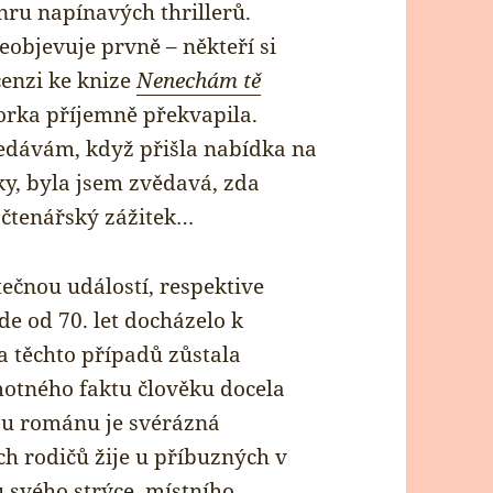
nru napínavých thrillerů.
eobjevuje prvně – někteří si
enzi ke knize
Nenechám tě
orka příjemně překvapila.
ledávám, když přišla nabídka na
lky, byla jsem zvědavá, zda
 čtenářský zážitek…
ečnou událostí, respektive
de od 70. let docházelo k
 těchto případů zůstala
motného faktu člověku docela
ou románu je svérázná
ch rodičů žije u příbuzných v
u svého strýce, místního