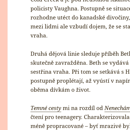
policisty Vaughna. Postupně se situace
rozhodne utéct do kanadské divočiny,
mezi lidmi ale vzbudí dojem, že se st
vraha.
Druhá dějová linie sleduje příběh Beth
skutečně zavražděna. Beth se vydává
sestřina vraha. Při tom se setkává s H
postupně proplétají, až vyústí v napí
oběma dívkám o život.
Temné cesty
mi na rozdíl od
Nenechám 
čtení pro teenagery. Charakterizovala
méně propracované – byť mrazivé byl