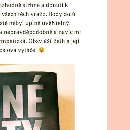
zhodně strhne a donutí k
 všech těch vražd. Body dolů
stě nebyl úplně uvěřitelný.
y a nepravděpodobně a navíc mi
ympatická. Obzvlášť Beth a její
oslova vytáčel