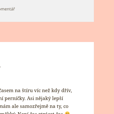
pro text s názvem Chevy Stevens – Temné cesty
omentář
y
asem na štíru víc než kdy dřív,
 perníčky. Asi nějaký lepší
mám ale samozřejmě na ty, co