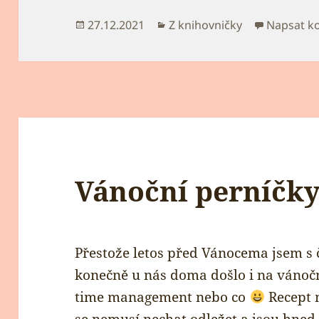
Publikováno:
Rubriky:
27.12.2021
Z knihovničky
Napsat k
Vánoční perníčk
Přestože letos před Vánocema jsem s č
konečně u nás doma došlo i na vánoční
time management nebo co
Recept 