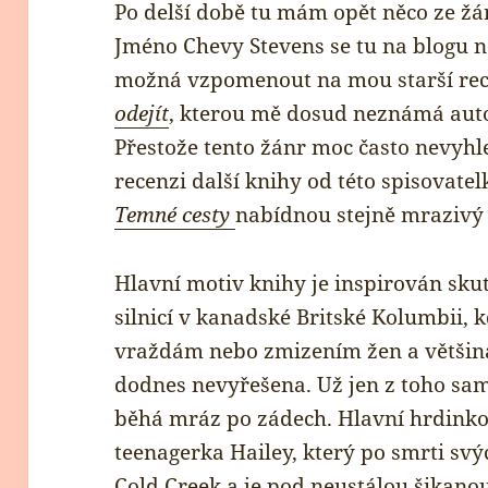
Po delší době tu mám opět něco ze žá
Jméno Chevy Stevens se tu na blogu n
možná vzpomenout na mou starší rec
odejít
, kterou mě dosud neznámá aut
Přestože tento žánr moc často nevyh
recenzi další knihy od této spisovate
Temné cesty
nabídnou stejně mrazivý
Hlavní motiv knihy je inspirován skut
silnicí v kanadské Britské Kolumbii, k
vraždám nebo zmizením žen a většina
dodnes nevyřešena. Už jen z toho sa
běhá mráz po zádech. Hlavní hrdink
teenagerka Hailey, který po smrti svý
Cold Creek a je pod neustálou šikano