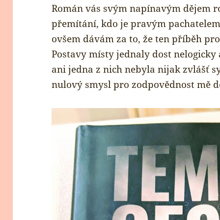
Román vás svým napínavým dějem ro
přemítání, kdo je pravým pachatelem
ovšem dávám za to, že ten příběh pro
Postavy místy jednaly dost nelogick
ani jedna z nich nebyla nijak zvlášť s
nulový smysl pro zodpovědnost mě d