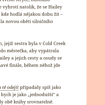
 vyhrotí natolik, že se Hailey
 kde hodlá nějakou dobu žít –
ala novou obětí silničního
, jejíž sestra byla v Cold Creek
 do městečka, aby vypátrala
ailey a jejich cesty a osudy se
navé finále, během něhož jde
tě odejít
připadaly spíš jako
 bych je jako „jednodušší“ a
y obě knihy srovnatelně.