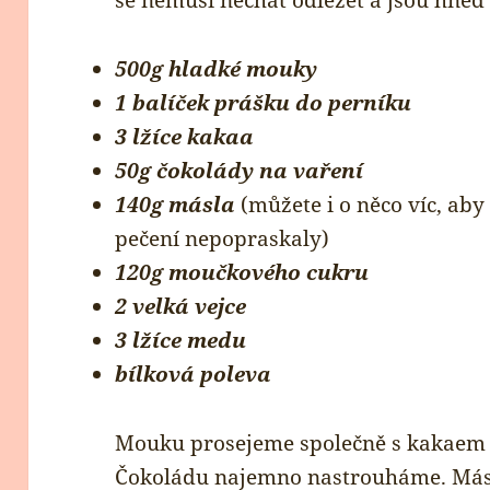
se nemusí nechat odležet a jsou hned
500g hladké mouky
1 balíček prášku do perníku
3 lžíce kakaa
50g čokolády na vaření
140g másla
(můžete i o něco víc, aby
pečení nepopraskaly)
120g moučkového cukru
2 velká vejce
3 lžíce medu
bílková poleva
Mouku prosejeme společně s kakaem 
Čokoládu najemno nastrouháme. Más