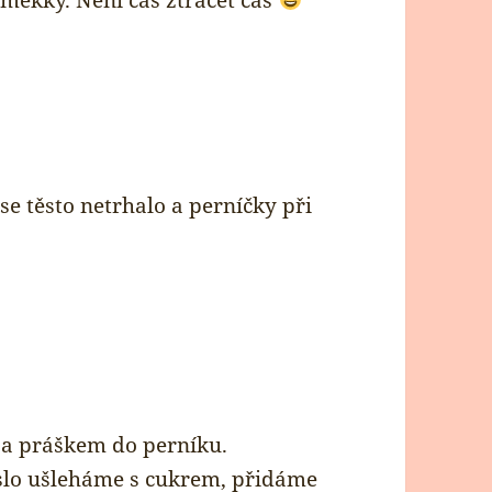
 měkký. Není čas ztrácet čas
 se těsto netrhalo a perníčky při
a práškem do perníku.
lo ušleháme s cukrem, přidáme