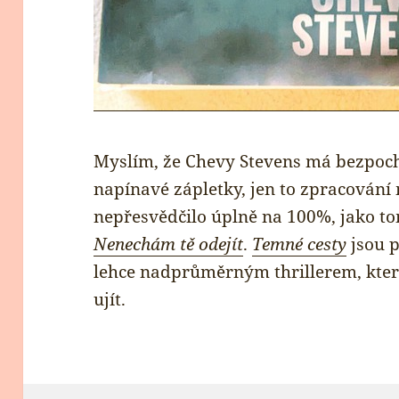
Myslím, že Chevy Stevens má bezpoch
napínavé zápletky, jen to zpracování
nepřesvědčilo úplně na 100%, jako t
Nenechám tě odejít
.
Temné cesty
jsou p
lehce nadprůměrným thrillerem, který
ujít.