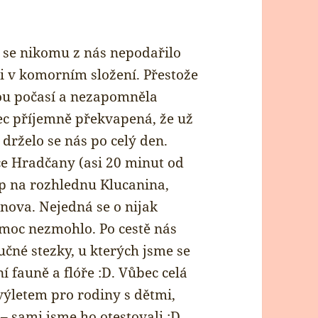
 se nikomu z nás nepodařilo
eli v komorním složení. Přestože
ntou počasí a nezapomněla
nec příjemně překvapená, že už
drželo se nás po celý den.
ce Hradčany (asi 20 minut od
up na rozhlednu Klucanina,
nova. Nejedná se o nijak
 moc nezmohlo. Po cestě nás
čné stezky, u kterých jsme se
í fauně a flóře :D. Vůbec celá
výletem pro rodiny s dětmi,
 – sami jsme ho otestovali :D…