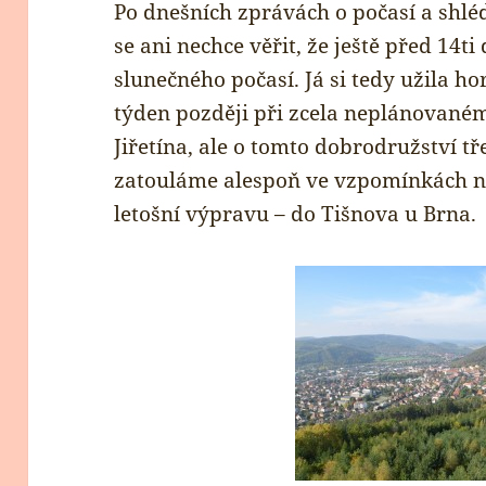
Po dnešních zprávách o počasí a shl
se ani nechce věřit, že ještě před 14t
slunečného počasí. Já si tedy užila ho
týden později při zcela neplánované
Jiřetína, ale o tomto dobrodružství tř
zatouláme alespoň ve vzpomínkách 
letošní výpravu – do Tišnova u Brna.