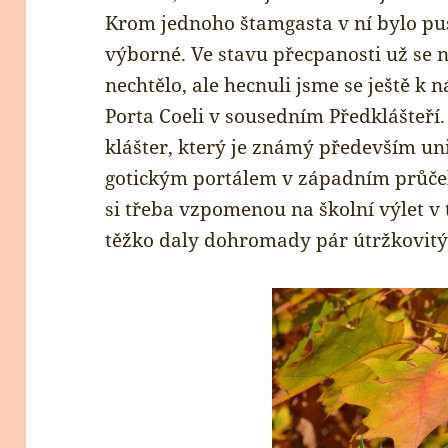
Krom jednoho štamgasta v ní bylo pu
výborné. Ve stavu přecpanosti už se
nechtělo, ale hecnuli jsme se ještě k
Porta Coeli v sousedním Předklášteří.
klášter, který je známý především 
gotickým portálem v západním průčelí
si třeba vzpomenou na školní výlet v 
těžko daly dohromady pár útržkovitý