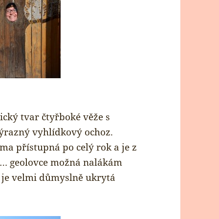
cký tvar čtyřboké věže s
výrazný vyhlídkový ochoz.
ma přístupná po celý rok a je z
e… geolovce možná nalákám
y je velmi důmyslně ukrytá