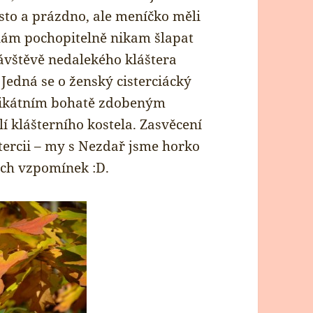
sto a prázdno, ale meníčko měli
 nám pochopitelně nikam šlapat
 návštěvě nedalekého kláštera
 Jedná se o ženský cisterciácký
unikátním bohatě zdobeným
 klášterního kostela. Zasvěcení
tercii – my s Nezdař jsme horko
ch vzpomínek :D.