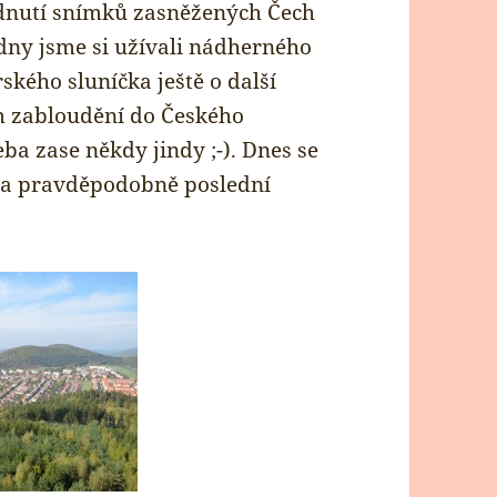
édnutí snímků zasněžených Čech
i dny jsme si užívali nádherného
rského sluníčka ještě o další
m zabloudění do Českého
eba zase někdy jindy ;-). Dnes se
na pravděpodobně poslední