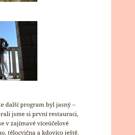
e další program byl jasný –
rali jsme si první restauraci,
se v zajímavé víceúčelové
o, tělocvična a kdovíco ještě.