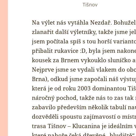
Tišnov
Na výlet nás vytáhla Nezdař. Bohužel
zlanařit další výletníky, takže jsme j
jsem počítala spíš s tou horší varia
přibalit rukavice :D, byla jsem nako
kousek za Brnem vykouklo sluníčko a 
Nejprve jsme se vydali vlakem do ob
Brna), odkud jsme započali náš výst
která je od roku 2003 dominantou Tiš
náročný pochod, takže nás to zas tak
zabavilo především několik tabulí nau
dozvěděli spoustu zajímavostí o místn
trasa Tišnov – Klucanina je ideálním 
které nahoře čeká dřevěné „bludiště“