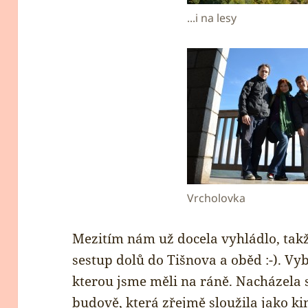
...i na lesy
Vrcholovka
Mezitím nám už docela vyhládlo, takž
sestup dolů do Tišnova a oběd :-). Vyb
kterou jsme měli na ráně. Nacházela 
budově, která zřejmě sloužila jako kin