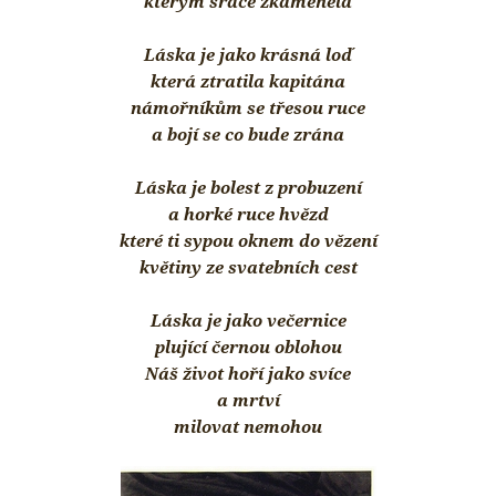
kterým srdce zkameněla
Láska je jako krásná loď
která ztratila kapitána
námořníkům se třesou ruce
a bojí se co bude zrána
Láska je bolest z probuzení
a horké ruce hvězd
které ti sypou oknem do vězení
květiny ze svatebních cest
Láska je jako večernice
plující černou oblohou
Náš život hoří jako svíce
a mrtví
milovat nemohou