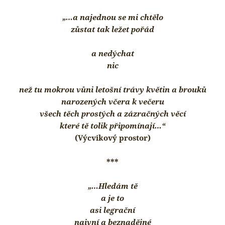
„…a najednou se mi chtělo
zůstat tak ležet pořád
a nedýchat
nic
než tu mokrou vůni letošní trávy květin a brouků
narozených včera k večeru
všech těch prostých a zázračných věcí
které tě tolik připomínají…“
(Výcvikový prostor)
***
„…Hledám tě
a je to
asi legrační
naivní a beznadějné