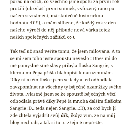
pořád na očích, co všechno jsme spolu za první rok
prožili (obzvlášť první snímek, vyfocený ráno po
našem seznámení, má skutečně historickou
hodnotu :D!!!), a mám slíbeno, že každý rok v den
našeho výročí do něj přibude nová várka fotek
našich společných zážitků o:-).
Tak teď už snad veříte tomu, že jsem milována. A to
se mi sem toho ještě spoustu nevešlo ! Dnes mi do
mé pomyslné síně slávy přibyla flaška Sangrie, s
kterou mi Pepa přišla blahopřát k narozeninám.
Díky ní a této flašce jsem se tady a teď odhodlala
zavzpomínat na všechny ty báječné okamžiky svého
života…vlastně jsem se ke spoustě báječných věcí
odhodlala právě díky Pepě (a mnoha dalším flaškám
Sangrie :D…teda nejen Sangrie…:D), za což bych jí
zde chtěla vyjádřit svůj
dík
, ikdyž vím, že na můj
blog nechodí, a tak si to tu zřejmě nepřečte.