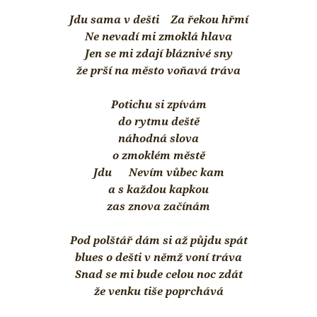
Jdu sama v dešti Za řekou hřmí
Ne nevadí mi zmoklá hlava
Jen se mi zdají bláznivé sny
že prší na město voňavá tráva
Potichu si zpívám
do rytmu deště
náhodná slova
o zmoklém městě
Jdu Nevím vůbec kam
a s každou kapkou
zas znova začínám
Pod polštář dám si až půjdu spát
blues o dešti v němž voní tráva
Snad se mi bude celou noc zdát
že venku tiše poprchává