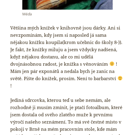
Méďa
Většina mých knížek v knihovně jsou dárky. Ani si
nevzpomínám, kdy jsem si naposled já sama
nějakou knížku koupila(krom učebnic do školy 8-)).
Je fakt, že knížky miluju a jsem vždycky nadšená,
když nějakou dostanu, ale co mi udělá
dvojnásobnou radost, je knížka s věnováním
!
Mám jen pár exponátů a nedala bych je zanic na
světě. Pište do knížek, prosím. Není to barbarství
!
Jediná sdrcovka, kterou teď u sebe nemám, ale
rozhodně ji musím zmínit, je ptačí fotoalbum, které
jsem dostala od svého zlatého muže k prvnímu
výročí našeho seznámení. To má své čestné místo v
pokoji v Brně na mém pracovním stole, kde mám