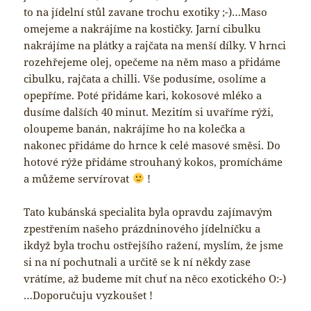
to na jídelní stůl zavane trochu exotiky ;-)…Maso
omejeme a nakrájíme na kostičky. Jarní cibulku
nakrájíme na plátky a rajčata na menší dílky. V hrnci
rozehřejeme olej, opečeme na něm maso a přidáme
cibulku, rajčata a chilli. Vše podusíme, osolíme a
opepříme. Poté přidáme kari, kokosové mléko a
dusíme dalších 40 minut. Mezitím si uvaříme rýži,
oloupeme banán, nakrájíme ho na kolečka a
nakonec přidáme do hrnce k celé masové směsi. Do
hotové rýže přidáme strouhaný kokos, promícháme
a můžeme servírovat
!
Tato kubánská specialita byla opravdu zajímavým
zpestřením našeho prázdninového jídelníčku a
ikdyž byla trochu ostřejšího ražení, myslím, že jsme
si na ní pochutnali a určitě se k ní někdy zase
vrátíme, až budeme mít chuť na něco exotického O:-)
…Doporučuju vyzkoušet !