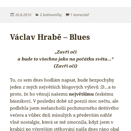
Publikováno:
Rubriky:
u textu s názvem Still in 
26.8.2010
Z knihovničky
1 komentář
Václav Hrabě – Blues
„Zavři oči
a bude to všechno jako na počátku světa…“
(Zavři oči)
To, co sem dnes hodlám napsat, bude bezpochyby
jeden z mých největších blogových výlevů :D…a to
proto, že ho věnuji našemu
největšímu
českému
básníkovi. V poslední době už poezii moc nečtu, ale
podlehla jsem melancholii pochmurného deštivého
večera a vůbec dnů minulých a především náhlé
vlně nostalgie, která se mě zmocnila, když jsem v
krabici po včerejším stěhování našla dnes ráno obal