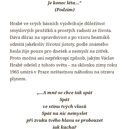
Je konec léta…“
(Podzim)
Hrabě ve svých básních vyzdvihuje důležitost
smyslových prožitků a prostých radostí ze života.
Dává důraz na opravdovost a po vzoru beatniků
odmítá jakékoliv životní jistoty, podle známého
hesla žije pouze pro dnešek a nemyslí na zítřek.
Proto možná ani nepřekvapí způsob, jakým Václav
Hrabě odešel z tohoto světa – na sklonku zimy roku
1965 umírá v Praze nešťastnou náhodou na otravu
plynem.
„…A mně se chce tak spát
Spát
ve stínu tvých vlasů
Spát na nic nemyslet
při zvuku tvého hlasu se probouzet
jak kuchař