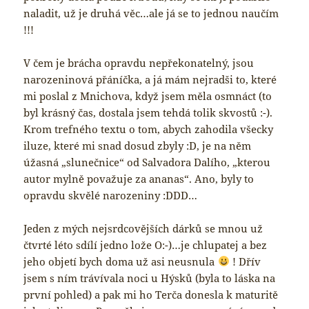
naladit, už je druhá věc…ale já se to jednou naučím
!!!
V čem je brácha opravdu nepřekonatelný, jsou
narozeninová přáníčka, a já mám nejradši to, které
mi poslal z Mnichova, když jsem měla osmnáct (to
byl krásný čas, dostala jsem tehdá tolik skvostů :-).
Krom trefného textu o tom, abych zahodila všecky
iluze, které mi snad dosud zbyly :D, je na něm
úžasná „slunečnice“ od Salvadora Dalího, „kterou
autor mylně považuje za ananas“. Ano, byly to
opravdu skvělé narozeniny :DDD…
Jeden z mých nejsrdcovějších dárků se mnou už
čtvrté léto sdílí jedno lože O:-)…je chlupatej a bez
jeho objetí bych doma už asi neusnula
! Dřív
jsem s ním trávívala noci u Hýsků (byla to láska na
první pohled) a pak mi ho Terča donesla k maturitě