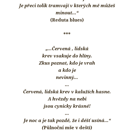
Je přeci tolik tramvají v kterých mě můžeš
minout…“
(Reduta blues)
***
„…Červená , lidská
krev vsakuje do hlíny.
Zkus poznat, kdo je vrah
a kdo je
nevinný…
…
Červená, lidská krev v kalužích hasne.
A hvězdy na nebi
jsou cynicky krásné!
…
Je noc a je tak pozdě, že i déšť usíná…“
(
Půlnoční mše v dešti)