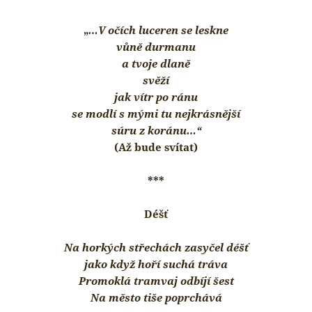
„
…V očích luceren se leskne
vůně durmanu
a tvoje dlaně
svěží
jak vítr po ránu
se modlí s mými tu nejkrásnější
súru z koránu…“
(Až bude svítat)
***
Déšť
Na horkých střechách zasyčel déšť
jako když hoří suchá tráva
Promoklá tramvaj odbíjí šest
Na město tiše poprchává