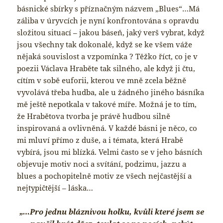
básnické sbírky s příznačným názvem „Blues“…Má
záliba v úryvcích je nyní konfrontována s opravdu
složitou situací – jakou báseň, jaký verš vybrat, když
jsou všechny tak dokonalé, když se ke všem váže
nějaká souvislost a vzpomínka ? Těžko říct, co je v
poezii Václava Hraběte tak silného, ale když ji čtu,
cítím v sobě euforii, kterou ve mně zcela běžně
vyvolává třeba hudba, ale u žádného jiného básníka
mě ještě nepotkala v takové míře. Možná je to tím,
že Hrabětova tvorba je právě hudbou silně
inspirovaná a ovlivněná. V každé básni je něco, co
mi mluví přímo z duše, a i témata, která Hrabě
vybírá, jsou mi blízká. Velmi často se v jeho básních
objevuje motiv noci a svítání, podzimu, jazzu a
blues a pochopitelně motiv ze všech nejčastější a
nejtypičtější – láska…
„…Pro jednu bláznivou holku, kvůli které jsem se