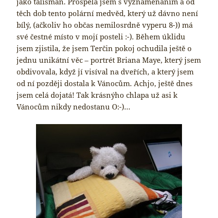
jako talisman. Prospěla jsem s vyznamenáním a od
těch dob tento polární medvěd, který už dávno není
bílý, (ačkoliv ho občas nemilosrdně vyperu 8-)) má
své čestné místo v mojí posteli :-). Během úklidu
jsem zjistila, že jsem Terčin pokoj ochudila ještě o
jednu unikátní věc – portrét Briana Maye, který jsem
obdivovala, když jí visíval na dveřích, a který jsem
od ní později dostala k Vánocům. Achjo, ještě dnes
jsem celá dojatá! Tak krásnýho chlapa už asi k
Vánocům nikdy nedostanu O:-)…