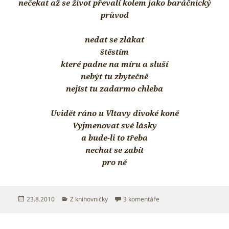
nečekat až se život převalí kolem jako baráčnický
průvod
nedat se zlákat
štěstím
které padne na míru a sluší
nebýt tu zbytečně
nejíst tu zadarmo chleba
Uvidět ráno u Vltavy divoké koně
Vyjmenovat své lásky
a bude-li to třeba
nechat se zabít
pro ně
Publikováno:
Rubriky:
u textu s názvem Václav
23.8.2010
Z knihovničky
3 komentáře