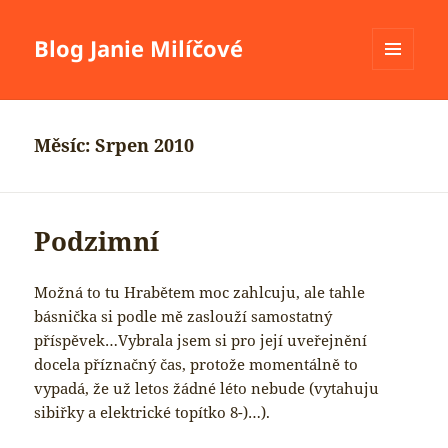
Blog Janie Milíčové
MENU
A
WIDGETY
Měsíc:
Srpen 2010
Podzimní
Možná to tu Hrabětem moc zahlcuju, ale tahle
básnička si podle mě zaslouží samostatný
příspěvek…Vybrala jsem si pro její uveřejnění
docela příznačný čas, protože momentálně to
vypadá, že už letos žádné léto nebude (vytahuju
sibiřky a elektrické topítko 8-)…).