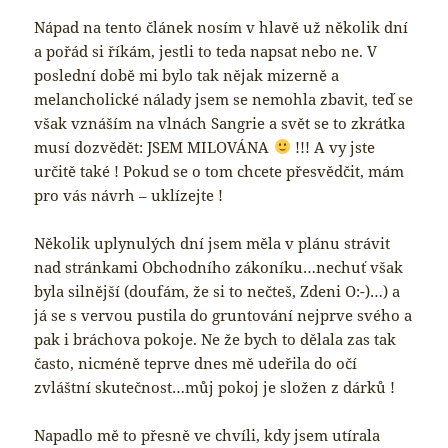
Nápad na tento článek nosím v hlavě už několik dní
a pořád si říkám, jestli to teda napsat nebo ne. V
poslední době mi bylo tak nějak mizerně a
melancholické nálady jsem se nemohla zbavit, teď se
však vznáším na vlnách Sangrie a svět se to zkrátka
musí dozvědět: JSEM MILOVÁNA
!!! A vy jste
určitě také ! Pokud se o tom chcete přesvědčit, mám
pro vás návrh – uklízejte !
Několik uplynulých dní jsem měla v plánu strávit
nad stránkami Obchodního zákoníku…nechuť však
byla silnější (doufám, že si to nečteš, Zdeni O:-)…) a
já se s vervou pustila do gruntování nejprve svého a
pak i bráchova pokoje. Ne že bych to dělala zas tak
často, nicméně teprve dnes mě udeřila do očí
zvláštní skutečnost…můj pokoj je složen z dárků !
Napadlo mě to přesně ve chvíli, kdy jsem utírala