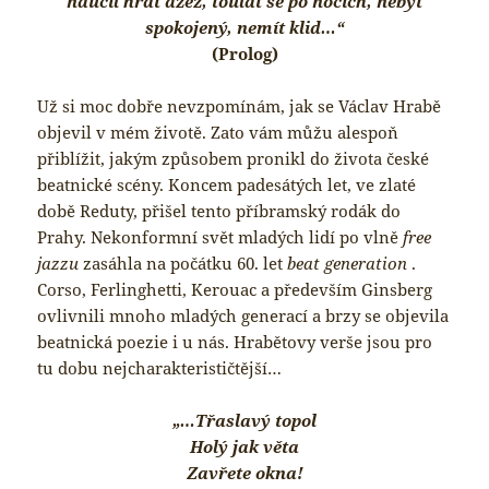
naučil hrát džez, toulat se po nocích, nebýt
spokojený, nemít klid…“
(Prolog)
Už si moc dobře nevzpomínám, jak se Václav Hrabě
objevil v mém životě. Zato vám můžu alespoň
přiblížit, jakým způsobem pronikl do života české
beatnické scény. Koncem padesátých let, ve zlaté
době Reduty, přišel tento příbramský rodák do
Prahy. Nekonformní svět mladých lidí po vlně
free
jazzu
zasáhla na počátku 60. let
beat generation
.
Corso, Ferlinghetti, Kerouac a především Ginsberg
ovlivnili mnoho mladých generací a brzy se objevila
beatnická poezie i u nás. Hrabětovy verše jsou pro
tu dobu nejcharakterističtější…
„…Třaslavý topol
Holý jak věta
Zavřete okna!