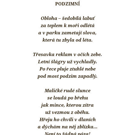
PODZIMNÍ
Obloha – šedobílá labuť
za teplem k moři odlétá
a v parku zametají slova,
která tu zbyla od léta.
Třesavka reklam v očích zebe.
Letní šlágry už vychladly.
Po řece pluje ztuhlé nebe
pod most podzim zapadlý.
Maličké rudé slunce
se loudá po břehu
jak mince, kterou zítra
už vezmou z oběhu.
Hřeju ho chvíli v dlaních
a dýchám na něj zblízka…
Není to žádná póza!