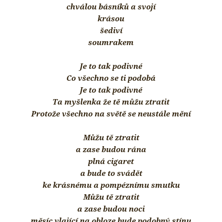
chválou básníků a svojí
krásou
šediví
soumrakem
Je to tak podivné
Co všechno se ti podobá
Je to tak podivné
Ta myšlenka že tě můžu ztratit
Protože všechno na světě se neustále mění
Můžu tě ztratit
a zase budou rána
plná cigaret
a bude to svádět
ke krásnému a pompéznímu smutku
Můžu tě ztratit
a zase budou noci
měsíc vlající na obloze bude podobný stínu