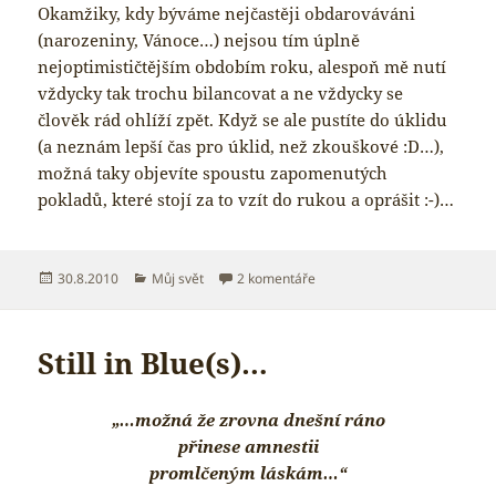
Okamžiky, kdy býváme nejčastěji obdarováváni
(narozeniny, Vánoce…) nejsou tím úplně
nejoptimističtějším obdobím roku, alespoň mě nutí
vždycky tak trochu bilancovat a ne vždycky se
člověk rád ohlíží zpět. Když se ale pustíte do úklidu
(a neznám lepší čas pro úklid, než zkouškové :D…),
možná taky objevíte spoustu zapomenutých
pokladů, které stojí za to vzít do rukou a oprášit :-)…
Publikováno:
Rubriky:
u textu s názvem Dárky
30.8.2010
Můj svět
2 komentáře
Still in Blue(s)…
„…možná že zrovna dnešní ráno
přinese amnestii
promlčeným láskám…“