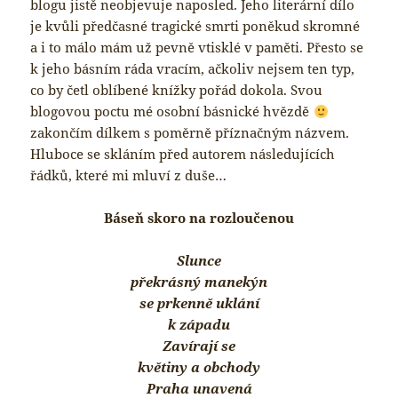
blogu jistě neobjevuje naposled. Jeho literární dílo
je kvůli předčasné tragické smrti poněkud skromné
a i to málo mám už pevně vtisklé v paměti. Přesto se
k jeho básním ráda vracím, ačkoliv nejsem ten typ,
co by četl oblíbené knížky pořád dokola. Svou
blogovou poctu mé osobní básnické hvězdě
zakončím dílkem s poměrně příznačným názvem.
Hluboce se skláním před autorem následujících
řádků, které mi mluví z duše…
Báseň skoro na rozloučenou
Slunce
překrásný manekýn
se prkenně uklání
k západu
Zavírají se
květiny a obchody
Praha unavená