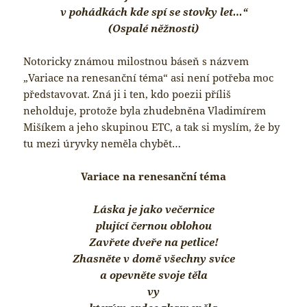
v pohádkách kde spí se stovky let…“
(Ospalé něžnosti)
Notoricky známou milostnou báseň s názvem
„Variace na renesanční téma“ asi není potřeba moc
představovat. Zná ji i ten, kdo poezii příliš
neholduje, protože byla zhudebněna Vladimírem
Mišíkem a jeho skupinou ETC, a tak si myslím, že by
tu mezi úryvky neměla chybět…
Variace na renesanční téma
Láska je jako večernice
plující černou oblohou
Zavřete dveře na petlice!
Zhasněte v domě všechny svíce
a opevněte svoje těla
vy