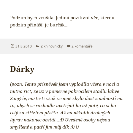
Podzim bych zrušila. Jediná pozitivní věc, kterou
podzim přináší, je burčák…
Publikováno:
Rubriky:
u textu s názvem Podzim
31.8.2010
Z knihovničky
2 komentáře
Dárky
(pozn. Tento příspěvek jsem vyplodila včera v noci a
nutno říct, že už v poměrně pokročilém stádiu lahve
Sangrie
;
naštěstí však ve mně zbylo dost soudnosti na
to, abych se rozhodla uveřejnit ho až poté, co si ho
celý za střízliva přečtu. Až na několik drobných
úprav nakonec obstál…:D Uvedené osoby nejsou
smyšlené a patří jim můj dík :)) !)