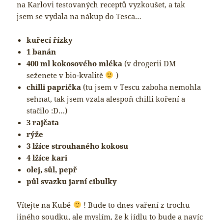
na Karlovi testovaných receptů vyzkoušet, a tak
jsem se vydala na nákup do Tesca…
kuřecí řízky
1 banán
400 ml kokosového mléka
(v drogerii DM
seženete v bio-kvalitě
)
chilli paprička
(tu jsem v Tescu zaboha nemohla
sehnat, tak jsem vzala alespoň chilli koření a
stačilo :D…)
3 rajčata
rýže
3 lžíce strouhaného kokosu
4 lžíce kari
olej, sůl, pepř
půl svazku jarní cibulky
Vítejte na Kubě
! Bude to dnes vaření z trochu
jiného soudku, ale myslím, že k jídlu to bude a navíc