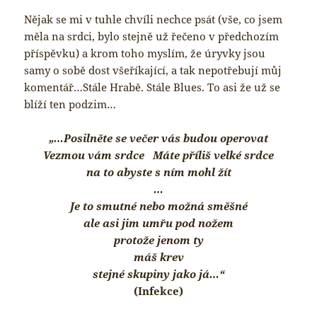
Nějak se mi v tuhle chvíli nechce psát (vše, co jsem
měla na srdci, bylo stejně už řečeno v předchozím
příspěvku) a krom toho myslím, že úryvky jsou
samy o sobě dost všeříkající, a tak nepotřebují můj
komentář…Stále Hrabě. Stále Blues. To asi že už se
blíží ten podzim…
„…Posilněte se večer vás budou operovat
Vezmou vám srdce Máte příliš velké srdce
na to abyste s ním mohl žít
…
Je to smutné nebo možná směšné
ale asi jim umřu pod nožem
protože jenom ty
máš krev
stejné skupiny jako já…“
(Infekce)