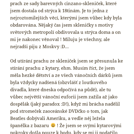
prach ze sady barevných cinzano-skleniček, které
jsem dostala od strýca k 18tinám. Je to jedna z
nejroztomilejších věcí, kterými jsem vůbec kdy byla
obdarována. Nějaký čas jsem skleničky s motivy
světových metropolí obdivovala u strýca doma a on
mi je nakonec věnoval ! Miluju je všechny, ale
nejradši piju z Moskvy :D…
Od utírání prachu ze skleniček jsem se přesunula ke
stírání prachu z kytary, ehm. Musím říct, že jsem
měla hezké dětství a ze všech vánočních dárků jsem
byla vždycky nadšená (obzvlášť z loutkového
divadla, které dneska odpočívá na půdě), ale tu
vůbec největší vánoční euforii jsem zažila až jako
dospělák (jaký paradox :D!), když mi brácha nadělil
pod stromeček zaoceánské DVDčko o tom, jak
Beatles dobývali Ameriku, a vedle něj ležela
španělka z bazaru
! Že jsem se svými kytarovými
pokroky došla pouze k bodu, kdy se mi ji podařilo