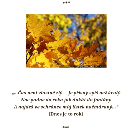
***
„…Čas není vlastně zlý Je přísný spíš než krutý
Noc padne do roka jak dukát do fontány
A najdeš ve schránce můj lístek načmáraný…“
(Dnes je to rok)
***