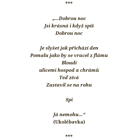
***
„…Dobrou noc
Jsi krásná i když spíš
Dobrou noc
Je slyšet jak přichází den
Pomalu jako by se vracel z flámu
Bloudí
ulicemi hospod a chrámů
Teď zívá
Zastavil se na rohu
Spi
Já nemohu…“
(Ukolébavka)
***