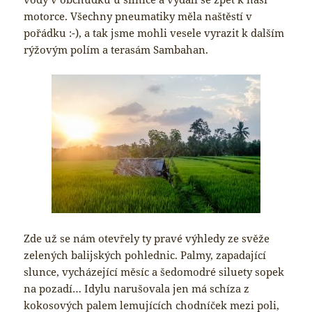
motorce. Všechny pneumatiky měla naštěstí v
pořádku :-), a tak jsme mohli vesele vyrazit k dalším
rýžovým polím a terasám Sambahan.
Zde už se nám otevřely ty pravé výhledy ze svěže
zelených balijských pohlednic. Palmy, zapadající
slunce, vycházející měsíc a šedomodré siluety sopek
na pozadí… Idylu narušovala jen má schíza z
kokosových palem lemujících chodníček mezi poli,