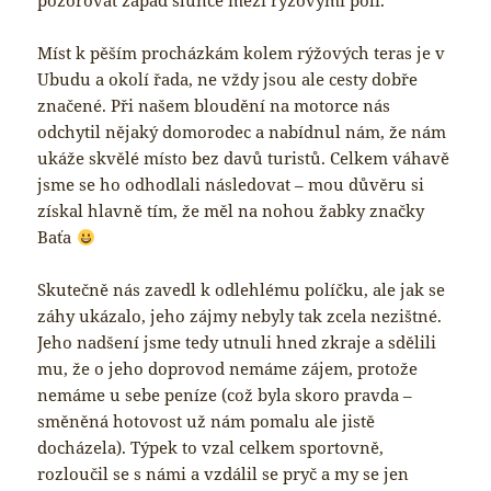
pozorovat západ slunce mezi rýžovými poli.
Míst k pěším procházkám kolem rýžových teras je v
Ubudu a okolí řada, ne vždy jsou ale cesty dobře
značené. Při našem bloudění na motorce nás
odchytil nějaký domorodec a nabídnul nám, že nám
ukáže skvělé místo bez davů turistů. Celkem váhavě
jsme se ho odhodlali následovat – mou důvěru si
získal hlavně tím, že měl na nohou žabky značky
Baťa
Skutečně nás zavedl k odlehlému políčku, ale jak se
záhy ukázalo, jeho zájmy nebyly tak zcela nezištné.
Jeho nadšení jsme tedy utnuli hned zkraje a sdělili
mu, že o jeho doprovod nemáme zájem, protože
nemáme u sebe peníze (což byla skoro pravda –
směněná hotovost už nám pomalu ale jistě
docházela). Týpek to vzal celkem sportovně,
rozloučil se s námi a vzdálil se pryč a my se jen