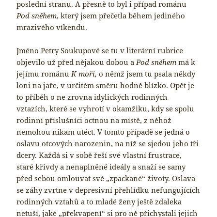
poslední stranu. A přesně to byl i případ románu
Pod sněhem
, který jsem přečetla během jediného
mrazivého víkendu.
Jméno Petry Soukupové se tu v literární rubrice
objevilo už před nějakou dobou a
Pod sněhem
má k
jejímu románu
K moři,
o němž jsem tu psala někdy
loni na jaře, v určitém směru hodně blízko. Opět je
to příběh o ne zrovna idylických rodinných
vztazích, které se vyhrotí v okamžiku, kdy se spolu
rodinní příslušníci octnou na místě, z něhož
nemohou nikam utéct. V tomto případě se jedná o
oslavu otcových narozenin, na níž se sjedou jeho tři
dcery. Každá si v sobě řeší své vlastní frustrace,
staré křivdy a nenaplněné ideály a snaží se samy
před sebou omlouvat své „zpackané“ životy. Oslava
se záhy zvrtne v depresivní přehlídku nefungujících
rodinných vztahů a to mladé ženy ještě zdaleka
netuší, jaké „překvapení“ si pro ně přichystali jejich