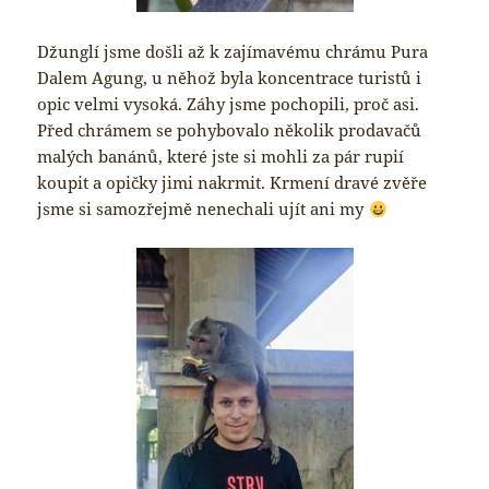
Džunglí jsme došli až k zajímavému chrámu Pura
Dalem Agung, u něhož byla koncentrace turistů i
opic velmi vysoká. Záhy jsme pochopili, proč asi.
Před chrámem se pohybovalo několik prodavačů
malých banánů, které jste si mohli za pár rupií
koupit a opičky jimi nakrmit. Krmení dravé zvěře
jsme si samozřejmě nenechali ujít ani my