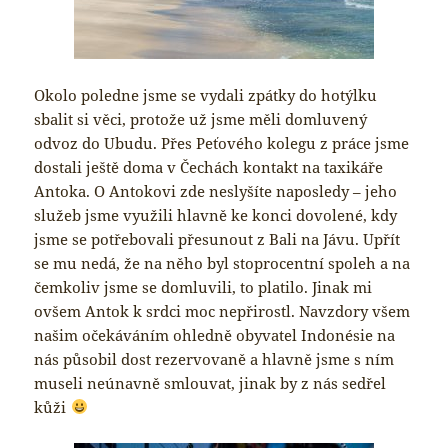
Okolo poledne jsme se vydali zpátky do hotýlku
sbalit si věci, protože už jsme měli domluvený
odvoz do Ubudu. Přes Peťového kolegu z práce jsme
dostali ještě doma v Čechách kontakt na taxikáře
Antoka. O Antokovi zde neslyšíte naposledy – jeho
služeb jsme využili hlavně ke konci dovolené, kdy
jsme se potřebovali přesunout z Bali na Jávu. Upřít
se mu nedá, že na něho byl stoprocentní spoleh a na
čemkoliv jsme se domluvili, to platilo. Jinak mi
ovšem Antok k srdci moc nepřirostl. Navzdory všem
našim očekáváním ohledně obyvatel Indonésie na
nás působil dost rezervovaně a hlavně jsme s ním
museli neúnavně smlouvat, jinak by z nás sedřel
kůži