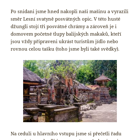
Po snidani jsme hned nakopli naši mašinu a vyrazili
směr Lesní svatyně posvátných opic. V této husté
džungli stojí tři posvátné chrámy a zároveň je i
domovem početné tlupy balijských makaků, kteří
jsou vždy připraveni ukrást turistům jídlo nebo
rovnou celou tašku (toho jsme byli také svědky).
Na ceduli u hlavního vstupu jsme si přečetli řadu