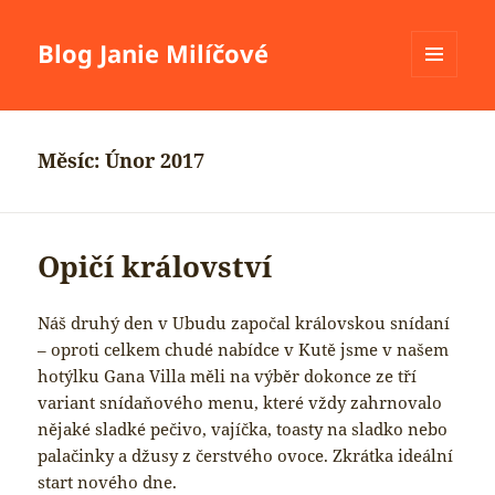
Blog Janie Milíčové
MENU
A
WIDGETY
Měsíc:
Únor 2017
Opičí království
Náš druhý den v Ubudu započal královskou snídaní
– oproti celkem chudé nabídce v Kutě jsme v našem
hotýlku Gana Villa měli na výběr dokonce ze tří
variant snídaňového menu, které vždy zahrnovalo
nějaké sladké pečivo, vajíčka, toasty na sladko nebo
palačinky a džusy z čerstvého ovoce. Zkrátka ideální
start nového dne.