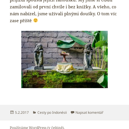
zamilovali od první chvíle i bez knížky. A všeho, co
nám nabízel, jsme užívali plnými doušky. O tom víc
zase příště
Publikováno:
Rubriky:
pro text s názve
5.2.2017
Cesty po Indonésii
Napsat komentář
Používáme WordPress (v češtině).