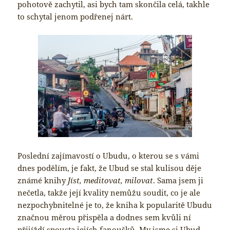
pohotově zachytil, asi bych tam skončila celá, takhle
to schytal jenom podřenej nárt.
Poslední zajímavostí o Ubudu, o kterou se s vámi
dnes podělím, je fakt, že Ubud se stal kulisou děje
známé knihy
Jíst, meditovat, milovat
. Sama jsem ji
nečetla, takže její kvality nemůžu soudit, co je ale
nezpochybnitelné je to, že kniha k popularitě Ubudu
značnou měrou přispěla a dodnes sem kvůli ní
přijíždí spousta jejích fanoušků. My jsme si Ubud