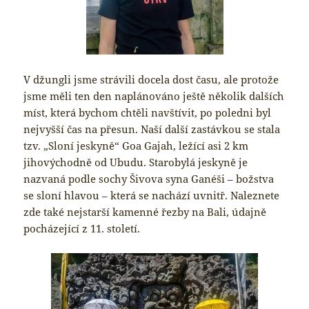
V džungli jsme strávili docela dost času, ale protože
jsme měli ten den naplánováno ještě několik dalších
míst, která bychom chtěli navštívit, po poledni byl
nejvyšší čas na přesun. Naší další zastávkou se stala
tzv. „Sloní jeskyně“ Goa Gajah, ležící asi 2 km
jihovýchodně od Ubudu. Starobylá jeskyně je
nazvaná podle sochy Šivova syna Ganéši – božstva
se sloní hlavou – která se nachází uvnitř. Naleznete
zde také nejstarší kamenné řezby na Bali, údajně
pocházející z 11. století.