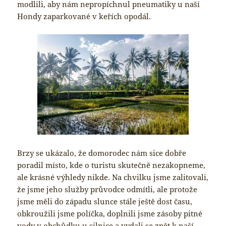
modlili, aby nám nepropíchnul pneumatiky u naší
Hondy zaparkované v keřích opodál.
Brzy se ukázalo, že domorodec nám sice dobře
poradil místo, kde o turistu skutečně nezakopneme,
ale krásné výhledy nikde. Na chvilku jsme zalitovali,
že jsme jeho služby průvodce odmítli, ale protože
jsme měli do západu slunce stále ještě dost času,
obkroužili jsme políčka, doplnili jsme zásoby pitné
vody v obchůdku u silnice a vydali se zpět k naší