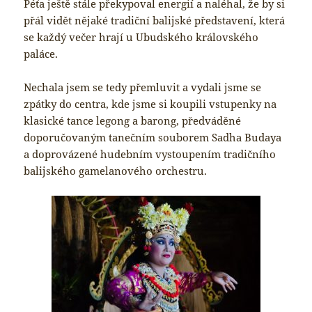
Péťa ještě stále překypoval energií a naléhal, že by si
přál vidět nějaké tradiční balijské představení, která
se každý večer hrají u Ubudského královského
paláce.
Nechala jsem se tedy přemluvit a vydali jsme se
zpátky do centra, kde jsme si koupili vstupenky na
klasické tance legong a barong, předváděné
doporučovaným tanečním souborem Sadha Budaya
a doprovázené hudebním vystoupením tradičního
balijského gamelanového orchestru.