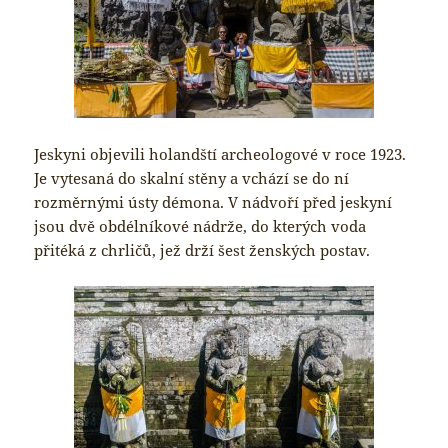
Jeskyni objevili holandští archeologové v roce 1923.
Je vytesaná do skalní stěny a vchází se do ní
rozměrnými ústy démona. V nádvoří před jeskyní
jsou dvě obdélníkové nádrže, do kterých voda
přitéká z chrličů, jež drží šest ženských postav.