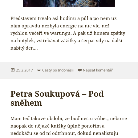
Představení trvalo asi hodinu a půl a po něm už
nám opravdu nezbyla energie na nic víc, než
rychlou večeři ve warungu. A pak už honem zpátky
na hotýlek, vstřebávat zážitky a čerpat síly na další
nabitý den…
Publikováno:
Rubriky:
pro text s názv
25.2.2017
Cesty po Indonésii
Napsat komentář
Petra Soukupová – Pod
sněhem
Mám teď takové období, že buď nečtu vůbec, nebo se
naopak do nějaké knížky úplně ponořím a
nedokážu se od ní odtrhnout, dokud nenalistuju