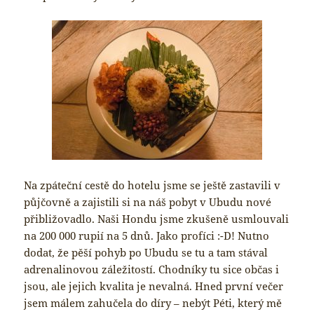
Na zpáteční cestě do hotelu jsme se ještě zastavili v
půjčovně a zajistili si na náš pobyt v Ubudu nové
přibližovadlo. Naši Hondu jsme zkušeně usmlouvali
na 200 000 rupií na 5 dnů. Jako profíci :-D! Nutno
dodat, že pěší pohyb po Ubudu se tu a tam stával
adrenalinovou záležitostí. Chodníky tu sice občas i
jsou, ale jejich kvalita je nevalná. Hned první večer
jsem málem zahučela do díry – nebýt Péti, který mě