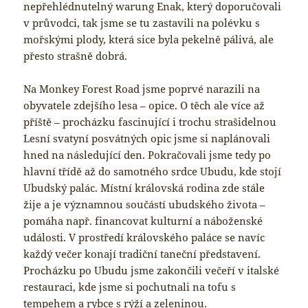
nepřehlédnutelný warung Enak, který doporučovali
v průvodci, tak jsme se tu zastavili na polévku s
mořskými plody, která sice byla pekelně pálivá, ale
přesto strašně dobrá.
Na Monkey Forest Road jsme poprvé narazili na
obyvatele zdejšího lesa – opice. O těch ale více až
příště – procházku fascinující i trochu strašidelnou
Lesní svatyní posvátných opic jsme si naplánovali
hned na následující den. Pokračovali jsme tedy po
hlavní třídě až do samotného srdce Ubudu, kde stojí
Ubudský palác. Místní královská rodina zde stále
žije a je významnou součástí ubudského života –
pomáha např. financovat kulturní a náboženské
události. V prostředí královského paláce se navíc
každý večer konají tradiční taneční představení.
Procházku po Ubudu jsme zakončili večeří v italské
restauraci, kde jsme si pochutnali na tofu s
tempehem a rybce s rýží a zeleninou.