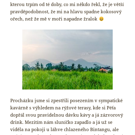
kterou trpím od té doby, co mi někdo řekl, že je větší
pravděpodobnost, že mi na hlavu spadne kokosový
ořech, než že mě v moři napadne žralok
Procházku jsme si zpestřili posezením v sympatické
kavárně s výhledem na rýžové terasy, kde si Péťa
dopřál svou pravidelnou dávku kávy a já zázvorový
drink. Mezitím nám sluníčko zapadlo a já už se
viděla na pokoji u láhve chlazeného Bintangu, ale