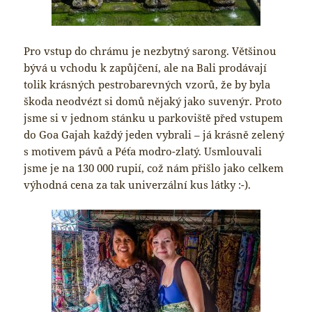
Pro vstup do chrámu je nezbytný sarong. Většinou
bývá u vchodu k zapůjčení, ale na Bali prodávají
tolik krásných pestrobarevných vzorů, že by byla
škoda neodvézt si domů nějaký jako suvenýr. Proto
jsme si v jednom stánku u parkoviště před vstupem
do Goa Gajah každý jeden vybrali – já krásně zelený
s motivem pávů a Péťa modro-zlatý. Usmlouvali
jsme je na 130 000 rupií, což nám přišlo jako celkem
výhodná cena za tak univerzální kus látky :-).