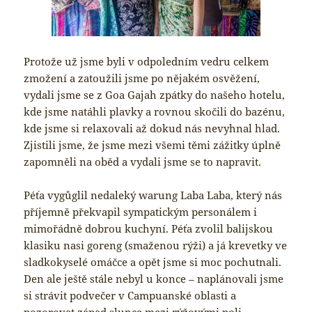
Protože už jsme byli v odpoledním vedru celkem
zmožení a zatoužili jsme po nějakém osvěžení,
vydali jsme se z Goa Gajah zpátky do našeho hotelu,
kde jsme natáhli plavky a rovnou skočili do bazénu,
kde jsme si relaxovali až dokud nás nevyhnal hlad.
Zjistili jsme, že jsme mezi všemi těmi zážitky úplně
zapomněli na oběd a vydali jsme se to napravit.
Péťa vygůglil nedaleký warung Laba Laba, který nás
příjemně překvapil sympatickým personálem i
mimořádně dobrou kuchyní. Péťa zvolil balijskou
klasiku nasi goreng (smaženou rýži) a já krevetky ve
sladkokyselé omáčce a opět jsme si moc pochutnali.
Den ale ještě stále nebyl u konce – naplánovali jsme
si strávit podvečer v Campuanské oblasti a