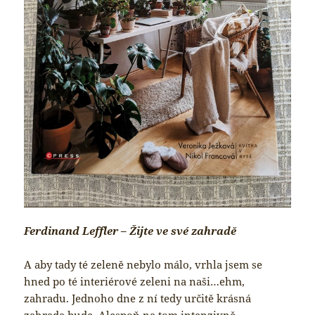
Ferdinand Leffler – Žijte ve své zahradě
A aby tady té zeleně nebylo málo, vrhla jsem se
hned po té interiérové zeleni na naši…ehm,
zahradu. Jednoho dne z ní tedy určitě krásná
zahrada bude. Alespoň na tom intenzivně