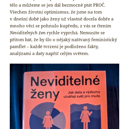
tělo a můžeme se jen dál bezmocně ptát PROČ.
Všechen životní optimismus, že jsme na tom
v dnešní době jako ženy už vlastně docela dobře a
mnoho věcí se pohnulo kupředu, z vás se čtením
Neviditelných žen
rychle vyprchá. Nemusíte se
přitom bát, že by šlo o nějaký naštvaný feministický
pamflet – každé tvrzení je podloženo fakty,
analýzami a daty napříč celým světem.