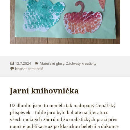
Publikováno:
Rubriky:
12.7.2024
Mateřské glosy
,
Záchvaty kreativity
pro text s názvem Tisk bublinkovou fólií
Napsat komentář
Jarní knihovnička
Už dlouho jsem tu neměla tak nadupaný čtenářský
příspěvek – tohle jaro bylo bohaté na literaturu
všech možných žánrů od žurnalistických prací přes
naučné publikace až po klasickou beletrii a dokonce