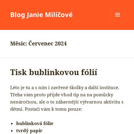
Blog Janie Milíčové
MENU
A
WIDGETY
Měsíc:
Červenec 2024
Tisk bublinkovou fólií
Léto je tu a s ním i zavřené školky a další instituce.
Třeba vám proto přijde vhod tip na na pomůcky
nenáročnou, ale o to zábavnější výtvarnou aktivitu s
dětmi. Postačí vám k tomu pouze:
bublinková fólie
tvrdý papír