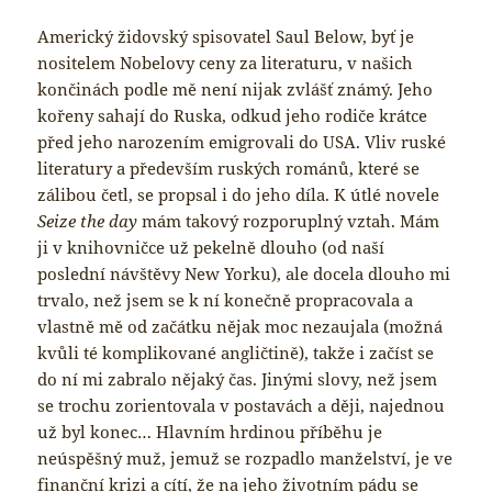
Americký židovský spisovatel Saul Below, byť je
nositelem Nobelovy ceny za literaturu, v našich
končinách podle mě není nijak zvlášť známý. Jeho
kořeny sahají do Ruska, odkud jeho rodiče krátce
před jeho narozením emigrovali do USA. Vliv ruské
literatury a především ruských románů, které se
zálibou četl, se propsal i do jeho díla. K útlé novele
Seize the day
mám takový rozporuplný vztah. Mám
ji v knihovničce už pekelně dlouho (od naší
poslední návštěvy New Yorku), ale docela dlouho mi
trvalo, než jsem se k ní konečně propracovala a
vlastně mě od začátku nějak moc nezaujala (možná
kvůli té komplikované angličtině), takže i začíst se
do ní mi zabralo nějaký čas. Jinými slovy, než jsem
se trochu zorientovala v postavách a ději, najednou
už byl konec… Hlavním hrdinou příběhu je
neúspěšný muž, jemuž se rozpadlo manželství, je ve
finanční krizi a cítí, že na jeho životním pádu se