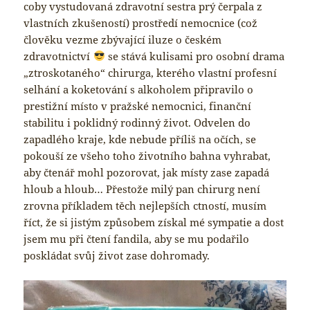
coby vystudovaná zdravotní sestra prý čerpala z
vlastních zkušeností) prostředí nemocnice (což
člověku vezme zbývající iluze o českém
zdravotnictví
se stává kulisami pro osobní drama
„ztroskotaného“ chirurga, kterého vlastní profesní
selhání a koketování s alkoholem připravilo o
prestižní místo v pražské nemocnici, finanční
stabilitu i poklidný rodinný život. Odvelen do
zapadlého kraje, kde nebude příliš na očích, se
pokouší ze všeho toho životního bahna vyhrabat,
aby čtenář mohl pozorovat, jak místy zase zapadá
hloub a hloub… Přestože milý pan chirurg není
zrovna příkladem těch nejlepších ctností, musím
říct, že si jistým způsobem získal mé sympatie a dost
jsem mu při čtení fandila, aby se mu podařilo
poskládat svůj život zase dohromady.