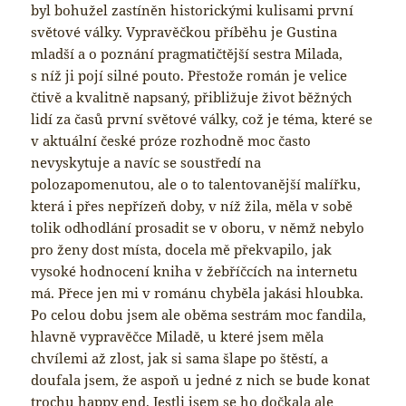
byl bohužel zastíněn historickými kulisami první
světové války. Vypravěčkou příběhu je Gustina
mladší a o poznání pragmatičtější sestra Milada,
s níž ji pojí silné pouto. Přestože román je velice
čtivě a kvalitně napsaný, přibližuje život běžných
lidí za časů první světové války, což je téma, které se
v aktuální české próze rozhodně moc často
nevyskytuje a navíc se soustředí na
polozapomenutou, ale o to talentovanější malířku,
která i přes nepřízeň doby, v níž žila, měla v sobě
tolik odhodlání prosadit se v oboru, v němž nebylo
pro ženy dost místa, docela mě překvapilo, jak
vysoké hodnocení kniha v žebříčcích na internetu
má. Přece jen mi v románu chyběla jakási hloubka.
Po celou dobu jsem ale oběma sestrám moc fandila,
hlavně vypravěčce Miladě, u které jsem měla
chvílemi až zlost, jak si sama šlape po štěstí, a
doufala jsem, že aspoň u jedné z nich se bude konat
trochu happy end. Jestli jsem se ho dočkala ale