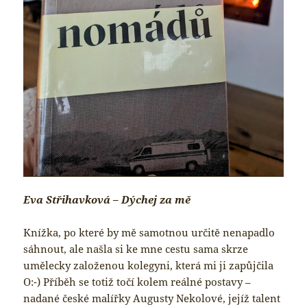
Eva Střihavková – Dýchej za mě
Knížka, po které by mě samotnou určitě nenapadlo
sáhnout, ale našla si ke mne cestu sama skrze
umělecky založenou kolegyni, která mi ji zapůjčila
O:-) Příběh se totiž točí kolem reálné postavy –
nadané české malířky Augusty Nekolové, jejíž talent