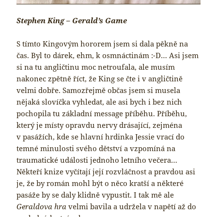
Stephen King – Gerald’s Game
S tímto Kingovým hororem jsem si dala pěkně na
čas. Byl to dárek, ehm, k osmnáctinám :-D… Asi jsem
si na tu angličtinu moc netroufala, ale musím
nakonec zpětně říct, že King se čte i v angličtině
velmi dobře. Samozřejmě občas jsem si musela
nějaká slovíčka vyhledat, ale asi bych i bez nich
pochopila tu základní message příběhu. Příběhu,
který je místy opravdu nervy drásající, zejména
v pasážích, kde se hlavní hrdinka Jessie vrací do
temné minulosti svého dětství a vzpomíná na
traumatické události jednoho letního večera…
Někteří knize vyčítají její rozvláčnost a pravdou asi
je, že by román mohl být o něco kratší a některé
pasáže by se daly klidně vypustit. I tak mě ale
Geraldova hra
velmi bavila a udržela v napětí až do