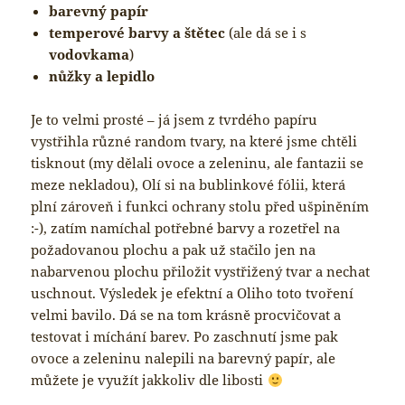
barevný papír
temperové barvy a štětec
(ale dá se i s
vodovkama
)
nůžky a lepidlo
Je to velmi prosté – já jsem z tvrdého papíru
vystřihla různé random tvary, na které jsme chtěli
tisknout (my dělali ovoce a zeleninu, ale fantazii se
meze nekladou), Olí si na bublinkové fólii, která
plní zároveň i funkci ochrany stolu před ušpiněním
:-), zatím namíchal potřebné barvy a rozetřel na
požadovanou plochu a pak už stačilo jen na
nabarvenou plochu přiložit vystřižený tvar a nechat
uschnout. Výsledek je efektní a Oliho toto tvoření
velmi bavilo. Dá se na tom krásně procvičovat a
testovat i míchání barev. Po zaschnutí jsme pak
ovoce a zeleninu nalepili na barevný papír, ale
můžete je využít jakkoliv dle libosti