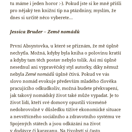
tu máme i jeden horor :-). Pokud jste si ke mně přišli
pro nějaký ten knižní tip na ptázdniny, myslím, že
dnes si určitě něco vyberete…
Jessica Bruder – Země nomádů
První Absyntovka, u které se přiznám, že mě úplně
nechytla. Možná, kdyby byla kniha o polovinu kratší
a kdyby tam těch postav nebylo tolik. Asi mi úplně
nesednul ani vypravěčský styl autorky, díky němuž
nebyla
Země nomádů
úplně čtivá. Pokud ve vás
slovo nomád evokuje především mladého člověka
pracujícího odkudkoliv, možná budete překvapení,
jak takový nomádský život také může vypadat. Je to
život lidí, kteří své domovy opustili víceméně
nedobrovolně v důsledku tíživé ekonomické situace
a nevstřícného sociálního a zdravotního systému ve
Spojených státech a jsou odkázáni na život
v dodávce či karavanu. Na živobytí si často