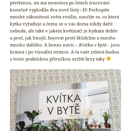
přečtenou, mi má monstera po letech trucování
konečně vyplodila dva nové listy :-D! Pochopíte
mnohé zákonitosti světa rostlin, naučíte se, co která
kytka vyžaduje a čemu se u vás doma nikdy dařit
nebude, ale také v jakém květináči je kytkám dobře
a proč, jak hnojit, bojovat proti škůdcům a mnoho
mnoho dalšího. A bonus navíc –
Kvítka v bytě
– jsou
krásná i po vizuální stránce. A ta vaše zelená budou
s touto praktickou příručkou určitě brzy taky