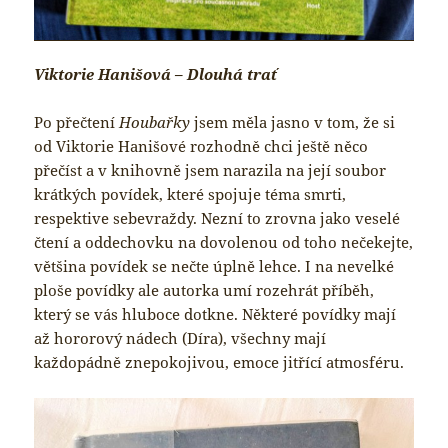
Viktorie Hanišová – Dlouhá trať
Po přečtení
Houbařky
jsem měla jasno v tom, že si
od Viktorie Hanišové rozhodně chci ještě něco
přečíst a v knihovně jsem narazila na její soubor
krátkých povídek, které spojuje téma smrti,
respektive sebevraždy. Nezní to zrovna jako veselé
čtení a oddechovku na dovolenou od toho nečekejte,
většina povídek se nečte úplně lehce. I na nevelké
ploše povídky ale autorka umí rozehrát příběh,
který se vás hluboce dotkne. Některé povídky mají
až hororový nádech (Díra), všechny mají
každopádně znepokojivou, emoce jitřící atmosféru.