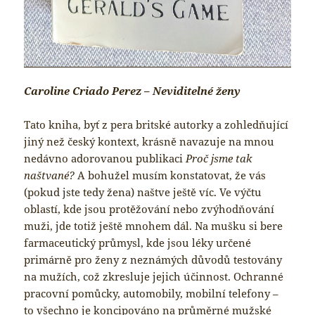
Caroline Criado Perez – Neviditelné ženy
Tato kniha, byť z pera britské autorky a zohledňující
jiný než český kontext, krásně navazuje na mnou
nedávno adorovanou publikaci
Proč jsme tak
naštvané?
A bohužel musím konstatovat, že vás
(pokud jste tedy žena) naštve ještě víc. Ve výčtu
oblastí, kde jsou protěžování nebo zvýhodňování
muži, jde totiž ještě mnohem dál. Na mušku si bere
farmaceutický průmysl, kde jsou léky určené
primárně pro ženy z neznámých důvodů testovány
na mužích, což zkresluje jejich účinnost. Ochranné
pracovní pomůcky, automobily, mobilní telefony –
to všechno je koncipováno na průměrné mužské