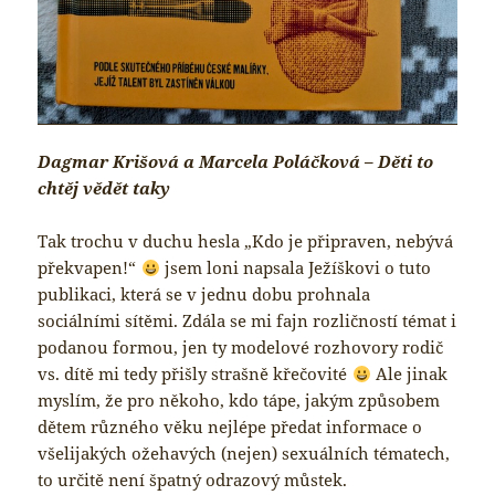
Dagmar Krišová a Marcela Poláčková – Děti to
chtěj vědět taky
Tak trochu v duchu hesla „Kdo je připraven, nebývá
překvapen!“
jsem loni napsala Ježíškovi o tuto
publikaci, která se v jednu dobu prohnala
sociálními sítěmi. Zdála se mi fajn rozličností témat i
podanou formou, jen ty modelové rozhovory rodič
vs. dítě mi tedy přišly strašně křečovité
Ale jinak
myslím, že pro někoho, kdo tápe, jakým způsobem
dětem různého věku nejlépe předat informace o
všelijakých ožehavých (nejen) sexuálních tématech,
to určitě není špatný odrazový můstek.