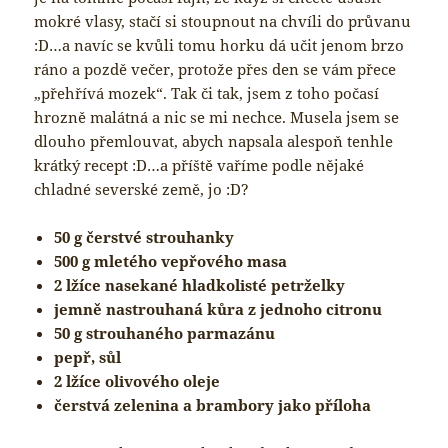
mokré vlasy, stačí si stoupnout na chvíli do průvanu
:D…a navíc se kvůli tomu horku dá učit jenom brzo
ráno a pozdě večer, protože přes den se vám přece
„přehřívá mozek“. Tak či tak, jsem z toho počasí
hrozně malátná a nic se mi nechce. Musela jsem se
dlouho přemlouvat, abych napsala alespoň tenhle
krátký recept :D…a příště vaříme podle nějaké
chladné severské země, jo :D?
50 g čerstvé strouhanky
500 g mletého vepřového masa
2 lžíce nasekané hladkolisté petrželky
jemně nastrouhaná kůra z jednoho citronu
50 g strouhaného parmazánu
pepř, sůl
2 lžíce olivového oleje
čerstvá zelenina a brambory jako příloha