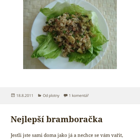
Publikováno:
Rubriky:
u textu s názvem Rychlá sma
18.8.2011
Od plotny
1 komentář
Nejlepší bramboračka
Jestli jste sami doma jako já a nechce se vám vařit,