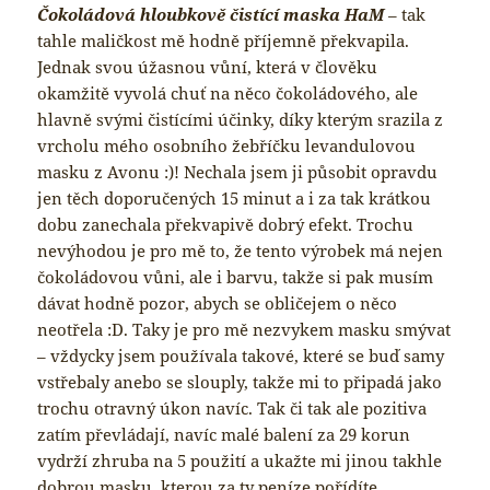
Čokoládová hloubkově čistící maska HaM
– tak
tahle maličkost mě hodně příjemně překvapila.
Jednak svou úžasnou vůní, která v člověku
okamžitě vyvolá chuť na něco čokoládového, ale
hlavně svými čistícími účinky, díky kterým srazila z
vrcholu mého osobního žebříčku levandulovou
masku z Avonu :)! Nechala jsem ji působit opravdu
jen těch doporučených 15 minut a i za tak krátkou
dobu zanechala překvapivě dobrý efekt. Trochu
nevýhodou je pro mě to, že tento výrobek má nejen
čokoládovou vůni, ale i barvu, takže si pak musím
dávat hodně pozor, abych se obličejem o něco
neotřela :D. Taky je pro mě nezvykem masku smývat
– vždycky jsem používala takové, které se buď samy
vstřebaly anebo se slouply, takže mi to připadá jako
trochu otravný úkon navíc. Tak či tak ale pozitiva
zatím převládají, navíc malé balení za 29 korun
vydrží zhruba na 5 použití a ukažte mi jinou takhle
dobrou masku, kterou za ty peníze pořídíte…