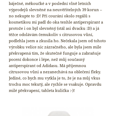
báječné, měkoučké a v poslední vlně letních
výprodejů slevněné na neuvěřitelných 39 korun –
no nekupte to :D! Při courání okolo regálů s
kosmetikou mi padl do oka tenhle antiperspirant a
protože i on byl slevněný (stál asi dvacku :D) a já
těžce odolávám čemukoliv s citrusovou vůní,
podlehla jsem a zkusila ho. Nečekala jsem od tohoto
výrobku velice nic zázračného, ale byla jsem mile
překvapená tím, že skutečně funguje a zabraňuje
pocení dokonce i lépe, než můj současný
antiperspirant od Adidasu. Má příjemnou
citrusovou vůni a nezanechává na oblečení fleky.
Jediné, co bych mu vytkla je to, že je na můj vkus
trochu moc tekutý, ale rychle se vsakuje. Opravdu
milé překvapení, tahleta kulička :-)!