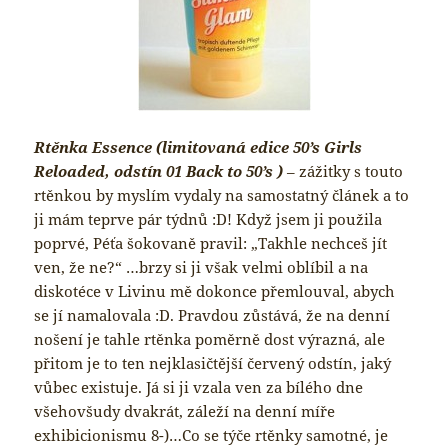
Rtěnka Essence (
limitovaná edice 50’s Girls
Reloaded, odstín 01 Back to 50’s )
– zážitky s touto
rtěnkou by myslím vydaly na samostatný článek a to
ji mám teprve pár týdnů :D! Když jsem ji použila
poprvé, Péťa šokovaně pravil: „Takhle nechceš jít
ven, že ne?“ …brzy si ji však velmi oblíbil a na
diskotéce v Livinu mě dokonce přemlouval, abych
se jí namalovala :D. Pravdou zůstává, že na denní
nošení je tahle rtěnka poměrně dost výrazná, ale
přitom je to ten nejklasičtější červený odstín, jaký
vůbec existuje. Já si ji vzala ven za bílého dne
všehovšudy dvakrát, záleží na denní míře
exhibicionismu 8-)…Co se týče rtěnky samotné, je