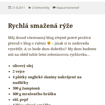
Publikováno:
Rubriky:
pro text s názvem 
21.8.2011
Z knihovničky
Napsat komentář
Rychlá smažená rýže
Můj dosud všestranný blog zřejmě právě prožívá
přerod v blog o vaření
– jinak si to nedovedu
vysvětlit. A co bude dnes dobrého? My dnes budeme
mít na oběd tuhle letní zeleninovou rychlovku…
olivový olej
2 vejce
4 plátky anglické slaniny nakrájené na
nudličky
300 g žampionů
400 g mraženého hrášku
sůl, pepř
4 lžíce sójové omáčky