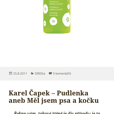
Publikováno:
Rubriky:
u textu s názvem Srpnové úlov
25.8.2011
DROGa
5 komentářů
Karel Čapek – Pudlenka
aneb Měl jsem psa a kočku
„…Řeknu vám, takové štěně je div přírody; je to