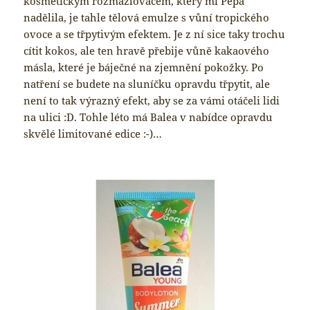
kosmetickým rozmazlovačem, který mi Pepa
nadělila, je tahle tělová emulze s vůní tropického
ovoce a se třpytivým efektem. Je z ní sice taky trochu
cítit kokos, ale ten hravě přebije vůně kakaového
másla, které je báječné na zjemnění pokožky. Po
natření se budete na sluníčku opravdu třpytit, ale
není to tak výrazný efekt, aby se za vámi otáčeli lidi
na ulici :D. Tohle léto má Balea v nabídce opravdu
skvělé limitované edice :-)…