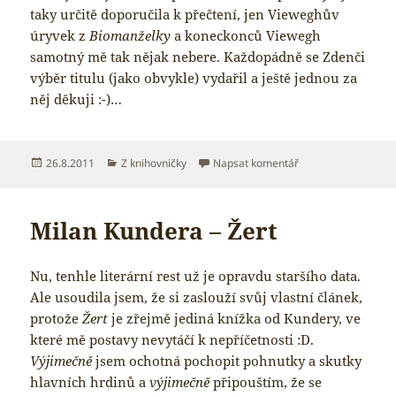
taky určitě doporučila k přečtení, jen Vieweghův
úryvek z
Biomanželky
a koneckonců Viewegh
samotný mě tak nějak nebere. Každopádně se Zdenči
výběr titulu (jako obvykle) vydařil a ještě jednou za
něj děkuji :-)…
Publikováno:
Rubriky:
pro text s názvem P
26.8.2011
Z knihovničky
Napsat komentář
Milan Kundera – Žert
Nu, tenhle literární rest už je opravdu staršího data.
Ale usoudila jsem, že si zaslouží svůj vlastní článek,
protože
Žert
je zřejmě jediná knížka od Kundery, ve
které mě postavy nevytáčí k nepříčetnosti :D.
Výjimečně
jsem ochotná pochopit pohnutky a skutky
hlavních hrdinů a
výjimečně
připouštím, že se