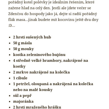
pořádný kotel polévky je ideálním řešením, které
zažene hlad na celý den. Jestli ale jdete večer se
Zdenčou do hospody jako já, dejte si radši pořádný
flák masa…jinak budete mít kocovinu ještě dva dny
:D…
2 hrsti sušených hub
50 g másla
50 g mouky
kostka zeleninového bujónu
4 středně velké brambory, nakrájené na
kostky
2 mrkve nakrájené na kolečka
1 cibule
1 petržel, oloupaná a nakrájená na kolečka
nebo na malé kousky
sůl a pepř
majoránka
2 hrsti mraženého hrášku