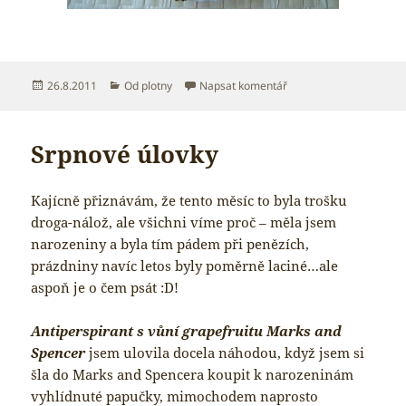
Publikováno:
Rubriky:
pro text s názvem Vepř
26.8.2011
Od plotny
Napsat komentář
Srpnové úlovky
Kajícně přiznávám, že tento měsíc to byla trošku
droga-nálož, ale všichni víme proč – měla jsem
narozeniny a byla tím pádem při penězích,
prázdniny navíc letos byly poměrně laciné…ale
aspoň je o čem psát :D!
Antiperspirant s vůní grapefruitu Marks and
Spencer
jsem ulovila docela náhodou, když jsem si
šla do Marks and Spencera koupit k narozeninám
vyhlídnuté papučky, mimochodem naprosto