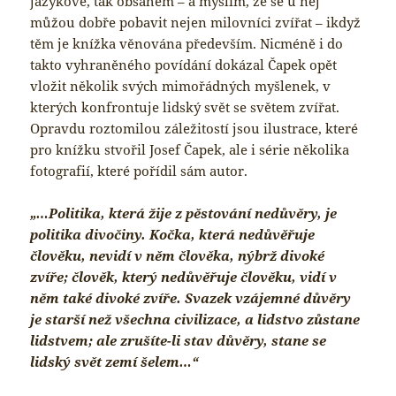
jazykově, tak obsahem – a myslím, že se u něj
můžou dobře pobavit nejen milovníci zvířat – ikdyž
těm je knížka věnována především. Nicméně i do
takto vyhraněného povídání dokázal Čapek opět
vložit několik svých mimořádných myšlenek, v
kterých konfrontuje lidský svět se světem zvířat.
Opravdu roztomilou záležitostí jsou ilustrace, které
pro knížku stvořil Josef Čapek, ale i série několika
fotografií, které pořídil sám autor.
„…Politika, která žije z pěstování nedůvěry, je
politika divočiny. Kočka, která nedůvěřuje
člověku, nevidí v něm člověka, nýbrž divoké
zvíře; člověk, který nedůvěřuje člověku, vidí v
něm také divoké zvíře. Svazek vzájemné důvěry
je starší než všechna civilizace, a lidstvo zůstane
lidstvem; ale zrušíte-li stav důvěry, stane se
lidský svět zemí šelem…“