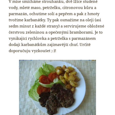
V míse smícháme strouhanku, dvě lžíce studené
vody, mleté maso, petrželku, citronovou kůru a
parmazán, ochutíme solí a pepřem a pak z hmoty
tvoříme karbanátky. Ty pak osmažíme na oleji (asi
sedm minut z každé strany) a servírujeme obložené
čerstvou zeleninou a opečenými bramborami. Je to
vynikající rychlovka a petrželka s parmazánem
dodají karbanátkům zajímavější chuť. Určitě
doporučuju vyzkoušet ;-)!