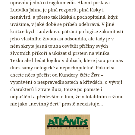
opravdu jedná o tragikomedii. Hlavní postava
Ludvíka Jahna je plná rozporů, plná lásky i
nenávisti, a přesto tak lidská a pochopitelná, když
uvážíme, v jaké době se příběh odehrává. V jiné
knížce bych Ludvíkovo pátrání po logice zákonitostí
jeho vlastního života asi odsoudila, ale tady je v
něm skryta jasná touha osvětlit příčiny svých
životních příkoří a ukázat si prstem na viníka.
Těžko ale hledat logiku v dobách, které jsou pro nás
dnes samy nelogické a nepochopitelné. Pokud si
chcete něco přečíst od Kundery, čtěte
Žert
–
vyprávění o nespravedlnostech a křivdách, o vývoji
charakterů i ztrátě iluzí, touze po pomstě i
odpuštění a především o tom, že v totalitním režimu
nic jako „nevinný žert“ prostě neexistuje…