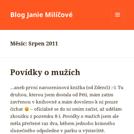
Blog Janie Milíčové
MENU
A
WIDGETY
Měsíc:
Srpen 2011
Povídky o mužích
…aneb první narozeninová knížka (od Zdenči) :-). Tu
druhou, kterou jsem dostala od Péti, mám zatím
zavřenou v knihovně a mám dovoleno k ní pouze
čichat
– oficiálně se do ní smím začíst, až udělám
zkoušku z pozemku 8-).
Povídky o mužích
jsem ale
měla přečtené raz dva, během jednoho krásného
slunečného odpoledne v parku u výstaviště.