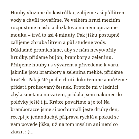
Houby vložíme do kastrůlku, zalijeme asi půllitrem
vody a chvíli povaříme. Ve velkém hrnci mezitím
rozpustíme máslo a dozlatova na něm opražíme
mouku – trvá to asi 4 minuty. Pak jíšku postupně
zalijeme zhruba litrem a půl studené vody.
Důkladně promícháme, aby se nám nevytvořily
hrudky, přidáme bujón, brambory a zeleninu.
Přilijeme houby i s vývarem a přivedeme k varu.
Jakmile jsou brambory a zelenina měkké, přidáme
hrášek. Pak ještě podle chuti dokořeníme a můžeme
přidat i prolisovaný česnek. Protože mi v lednici
zbyla smetana na vaření, přidala jsem nakonec do
polévky ještě i ji. Krátce povaříme a je to! Na
bramboračce jsme si pochutnali ještě druhý den,
recept je jednoduchý, příprava rychlá a pokud se
vám povede jíška, už na tom myslím ani není co
zkazit :-)…