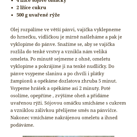
2 lžíce cukru
500 g uvařené rýže
Olej rozpálíme ve větší pánvi, vajíčka vyklepneme
do hrnečku, vidličkou je mírně našleháme a pak je
vyklopíme do pánve. Snažíme se, aby se vajíčka
rozlila do tenké vrstvy a vznikla nám veliká
omeleta. Po minutě sejmeme z ohně, omeletu
vyklopíme a pokrájíme ji na tenké nudličky. Do
pánve vsypeme slaninu a po chvíli i plátky
žampionů a opékáme dozlatova zhruba 5 minut.
Vsypeme hrášek a opékáme asi 2 minuty. Poté
osolíme, opepříme , zvýšíme oheň a přidáme
uvařenou rýži. Sójovou omáčku smícháme s cukrem
a vzniklou zálivkou přelijeme směs na pánvičce.
Nakonec vmícháme nakrájenou omeletu a ihned
podáváme.