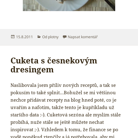
Publikováno:
Rubriky:
pro text s názvem Nepe
15.8.2011
Od plotny
Napsat komentář
Cuketa s česnekovým
dresingem
Naslibovala jsem příliv nových receptů, a tak se
pokusím to také splnit…Bohužel se mi většinou
nechce přidávat recepty na blog hned poté, co je
uvařím a nafotím, takže tento je kupříkladu už
staršího data :-). Cuketová sezóna ale myslím stále
probíhá, nuže stále se ještě můžete nechat
inspirovat ;-). Vzhledem k tomu, že finance se po
vodě poněkud ztenčily a já potřebovala, aby mi