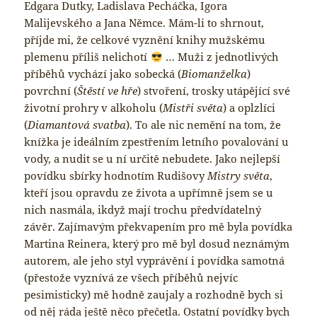
Edgara Dutky, Ladislava Pecháčka, Igora
Malijevského a Jana Němce. Mám-li to shrnout,
příjde mi, že celkové vyznění knihy mužskému
plemenu příliš nelichotí
… Muži z jednotlivých
příběhů vychází jako sobecká (
Biomanželka
)
povrchní (
Štěstí ve hře
) stvoření, trosky utápějící své
životní prohry v alkoholu (
Mistři světa
) a oplzlíci
(
Diamantová svatba
). To ale nic nemění na tom, že
knížka je ideálním zpestřením letního povalování u
vody, a nudit se u ní určitě nebudete. Jako nejlepší
povídku sbírky hodnotím Rudišovy
Mistry světa
,
kteří jsou opravdu ze života a upřímně jsem se u
nich nasmála, ikdyž mají trochu předvídatelný
závěr. Zajímavým překvapením pro mě byla povídka
Martina Reinera, který pro mě byl dosud neznámým
autorem, ale jeho styl vyprávění i povídka samotná
(přestože vyznívá ze všech příběhů nejvíc
pesimisticky) mě hodně zaujaly a rozhodně bych si
od něj ráda ještě něco přečetla. Ostatní povídky bych