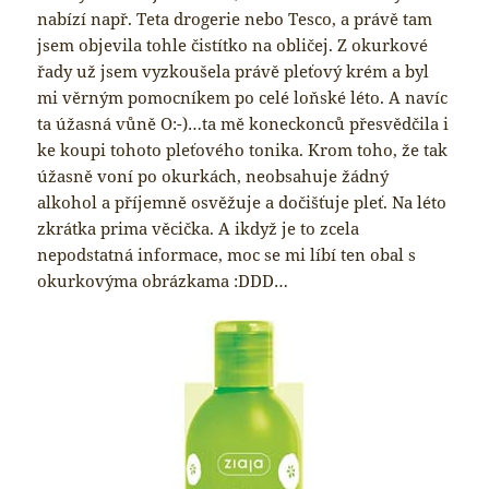
nabízí např. Teta drogerie nebo Tesco, a právě tam
jsem objevila tohle čistítko na obličej. Z okurkové
řady už jsem vyzkoušela právě pleťový krém a byl
mi věrným pomocníkem po celé loňské léto. A navíc
ta úžasná vůně O:-)…ta mě koneckonců přesvědčila i
ke koupi tohoto pleťového tonika. Krom toho, že tak
úžasně voní po okurkách, neobsahuje žádný
alkohol a příjemně osvěžuje a dočišťuje pleť. Na léto
zkrátka prima věcička. A ikdyž je to zcela
nepodstatná informace, moc se mi líbí ten obal s
okurkovýma obrázkama :DDD…