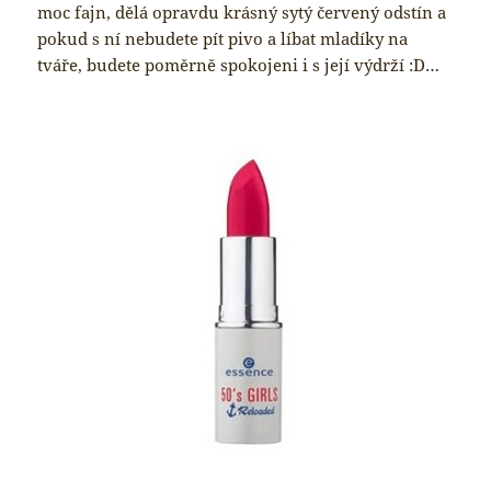
moc fajn, dělá opravdu krásný sytý červený odstín a
pokud s ní nebudete pít pivo a líbat mladíky na
tváře, budete poměrně spokojeni i s její výdrží :D…