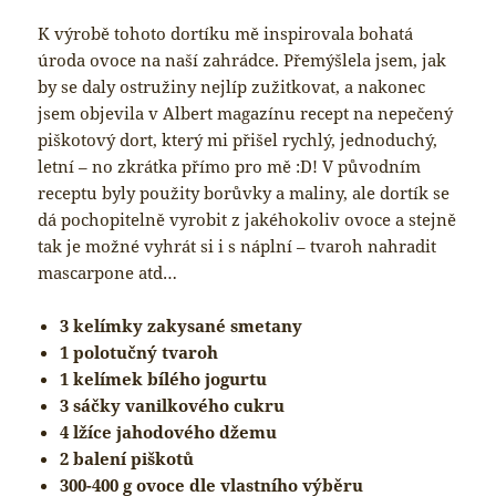
K výrobě tohoto dortíku mě inspirovala bohatá
úroda ovoce na naší zahrádce. Přemýšlela jsem, jak
by se daly ostružiny nejlíp zužitkovat, a nakonec
jsem objevila v Albert magazínu recept na nepečený
piškotový dort, který mi přišel rychlý, jednoduchý,
letní – no zkrátka přímo pro mě :D! V původním
receptu byly použity borůvky a maliny, ale dortík se
dá pochopitelně vyrobit z jakéhokoliv ovoce a stejně
tak je možné vyhrát si i s náplní – tvaroh nahradit
mascarpone atd…
3 kelímky zakysané smetany
1 polotučný tvaroh
1 kelímek bílého jogurtu
3 sáčky vanilkového cukru
4 lžíce jahodového džemu
2 balení piškotů
300-400 g ovoce dle vlastního výběru