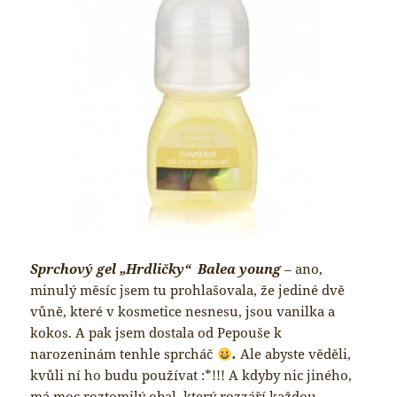
Sprchový gel „Hrdličky“ Balea young
– ano,
minulý měsíc jsem tu prohlašovala, že jediné dvě
vůně, které v kosmetice nesnesu, jsou vanilka a
kokos. A pak jsem dostala od Pepouše k
narozeninám tenhle sprcháč
.
Ale abyste věděli,
kvůli ní ho budu používat :*!!! A kdyby nic jiného,
má moc roztomilý obal, který rozzáří každou