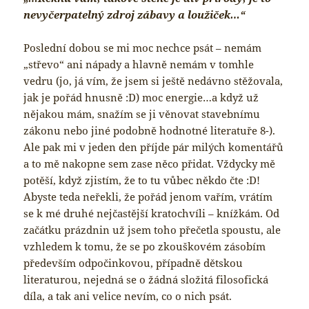
nevyčerpatelný zdroj zábavy a loužiček…“
Poslední dobou se mi moc nechce psát – nemám
„střevo“ ani nápady a hlavně nemám v tomhle
vedru (jo, já vím, že jsem si ještě nedávno stěžovala,
jak je pořád hnusně :D) moc energie…a když už
nějakou mám, snažím se ji věnovat stavebnímu
zákonu nebo jiné podobně hodnotné literatuře 8-).
Ale pak mi v jeden den příjde pár milých komentářů
a to mě nakopne sem zase něco přidat. Vždycky mě
potěší, když zjistím, že to tu vůbec někdo čte :D!
Abyste teda neřekli, že pořád jenom vařím, vrátím
se k mé druhé nejčastější kratochvíli – knížkám. Od
začátku prázdnin už jsem toho přečetla spoustu, ale
vzhledem k tomu, že se po zkouškovém zásobím
především odpočinkovou, případně dětskou
literaturou, nejedná se o žádná složitá filosofická
díla, a tak ani velice nevím, co o nich psát.