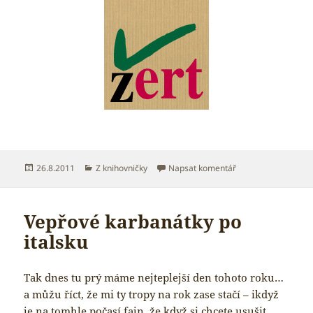
Publikováno:
Rubriky:
pro text s názvem M
26.8.2011
Z knihovničky
Napsat komentář
Vepřové karbanátky po
italsku
Tak dnes tu prý máme nejteplejší den tohoto roku…
a můžu říct, že mi ty tropy na rok zase stačí – ikdyž
je na tomhle počasí fajn, že když si chcete usušit