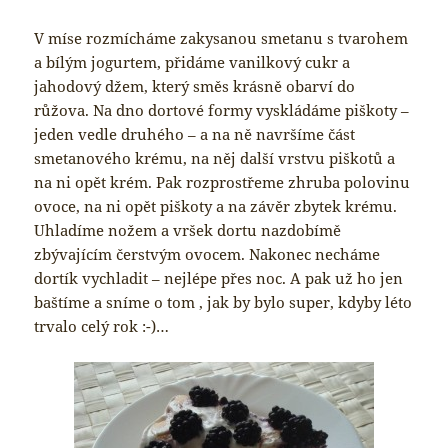
V míse rozmícháme zakysanou smetanu s tvarohem
a bílým jogurtem, přidáme vanilkový cukr a
jahodový džem, který směs krásně obarví do
růžova. Na dno dortové formy vyskládáme piškoty –
jeden vedle druhého – a na ně navršíme část
smetanového krému, na něj další vrstvu piškotů a
na ni opět krém. Pak rozprostřeme zhruba polovinu
ovoce, na ni opět piškoty a na závěr zbytek krému.
Uhladíme nožem a vršek dortu nazdobímě
zbývajícím čerstvým ovocem. Nakonec necháme
dortík vychladit – nejlépe přes noc. A pak už ho jen
baštíme a sníme o tom , jak by bylo super, kdyby léto
trvalo celý rok :-)…