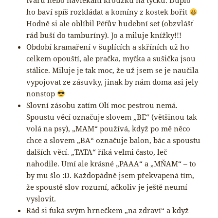
tvarů nebo navlékání kroužků na tyčku. Duplo
ho baví spíš rozkládat a komíny z kostek bořit
Hodně si ale oblíbil Péťův hudební set (obzvlášť
rád buší do tamburíny). Jo a miluje knížky!!!
Období kramaření v šuplících a skříních už ho
celkem opouští, ale pračka, myčka a sušička jsou
stálice. Miluje je tak moc, že už jsem se je naučila
vypojovat ze zásuvky, jinak by nám doma asi jely
nonstop
Slovní zásobu zatím Olí moc pestrou nemá.
Spoustu věcí označuje slovem „BE“ (většinou tak
volá na psy), „MAM“ používá, když po mě něco
chce a slovem „BA“ označuje balon, bác a spoustu
dalších věcí. „TATA“ říká velmi často, leč
nahodile. Umí ale krásné „PAAA“ a „MŇAM“ – to
by mu šlo :D. Každopádně jsem překvapená tím,
že spoustě slov rozumí, ačkoliv je ještě neumí
vyslovit.
Rád si ťuká svým hrnečkem „na zdraví“ a když