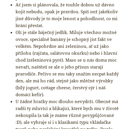
Ač jsem si plánovala, že touhle dobou už dávno
kojit nebudu, opak je pravdou. Spíš než jakékoliv
jiné důvody je to moje lenost a pohodlnost, co mi
brání přestat.
Olí je stále báječný jedlík. Miluje všechno možné
ovoce, speciálně banány je schopný jíst fakt ve
velkém. Nepohrdne ani zeleninou, ať už jako
přílohu (rajčata, salátovou okurku) nebo i hlavní
chod (zeleninová pyré). Maso se u nás doma moc
nevaří, naštěstí se ale o jeho přísun starají
prarodiče. Pečivo se mu taky snažím necpat každý
den, ale má ho rád, stejně jako mléčné výrobky
(bílý jogurt, cottage cheese, čerstvý sýr i náš
domácí kefír).
U žádné hračky moc dlouho nevydrží. Obecně má
radši ty mluvící a blikající, které bych mu v životě
nekoupila (a tak je máme různě povypůjčované
:D), ale vyhraje si i s klasikami typu vkládačka