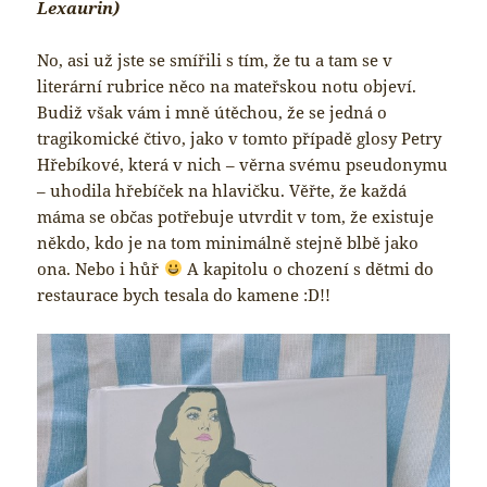
Lexaurin)
No, asi už jste se smířili s tím, že tu a tam se v
literární rubrice něco na mateřskou notu objeví.
Budiž však vám i mně útěchou, že se jedná o
tragikomické čtivo, jako v tomto případě glosy Petry
Hřebíkové, která v nich – věrna svému pseudonymu
– uhodila hřebíček na hlavičku. Věřte, že každá
máma se občas potřebuje utvrdit v tom, že existuje
někdo, kdo je na tom minimálně stejně blbě jako
ona. Nebo i hůř
A kapitolu o chození s dětmi do
restaurace bych tesala do kamene :D!!