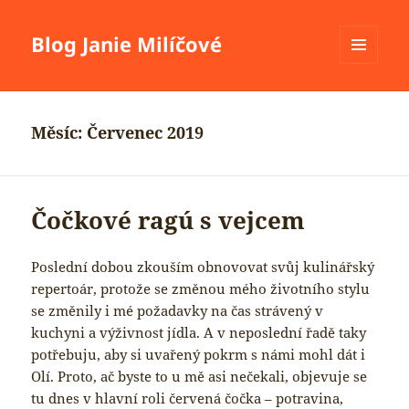
Blog Janie Milíčové
MENU
A
WIDGETY
Měsíc:
Červenec 2019
Čočkové ragú s vejcem
Poslední dobou zkouším obnovovat svůj kulinářský
repertoár, protože se změnou mého životního stylu
se změnily i mé požadavky na čas strávený v
kuchyni a výživnost jídla. A v neposlední řadě taky
potřebuju, aby si uvařený pokrm s námi mohl dát i
Olí. Proto, ač byste to u mě asi nečekali, objevuje se
tu dnes v hlavní roli červená čočka – potravina,