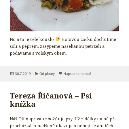
No a to je celé kouzlo
Hotovou čočku dochutíme
solí a pepřem, zasypeme nasekanou petrželí a
podáváme s volským okem.
Publikováno:
Rubriky:
pro text s názvem Čočk
30.7.2019
Od plotny
Napsat komentář
Tereza Říčanová – Psí
knížka
Náš Olí naprosto zbožňuje psy. Už z dálky na ně při
procházkách nadšeně ukazuje a nebojí se ani těch