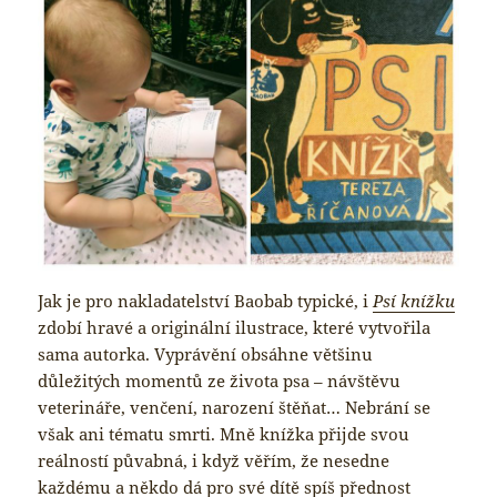
Jak je pro nakladatelství Baobab typické, i
Psí knížku
zdobí hravé a originální ilustrace, které vytvořila
sama autorka. Vyprávění obsáhne většinu
důležitých momentů ze života psa – návštěvu
veterináře, venčení, narození štěňat… Nebrání se
však ani tématu smrti. Mně knížka přijde svou
reálností půvabná, i když věřím, že nesedne
každému a někdo dá pro své dítě spíš přednost