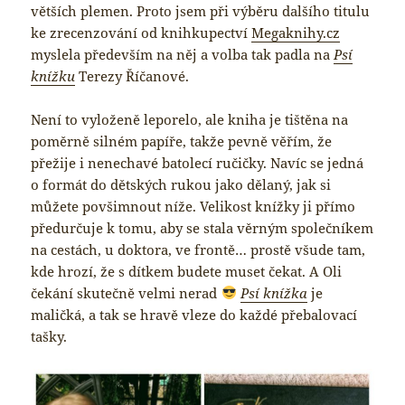
větších plemen. Proto jsem při výběru dalšího titulu
ke zrecenzování od knihkupectví
Megaknihy.cz
myslela především na něj a volba tak padla na
Psí
knížku
Terezy Říčanové.
Není to vyloženě leporelo, ale kniha je tištěna na
poměrně silném papíře, takže pevně věřím, že
přežije i nenechavé batolecí ručičky. Navíc se jedná
o formát do dětských rukou jako dělaný, jak si
můžete povšimnout níže. Velikost knížky ji přímo
předurčuje k tomu, aby se stala věrným společníkem
na cestách, u doktora, ve frontě… prostě všude tam,
kde hrozí, že s dítkem budete muset čekat. A Oli
čekání skutečně velmi nerad
Psí knížka
je
maličká, a tak se hravě vleze do každé přebalovací
tašky.