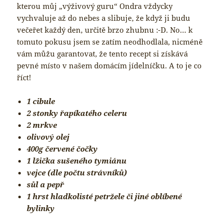
kterou můj „výživový guru“ Ondra vždycky
vychvaluje až do nebes a slibuje, že když ji budu
večeřet každý den, určitě brzo zhubnu :-D. No… k
tomuto pokusu jsem se zatím neodhodlala, nicméně
vám můžu garantovat, že tento recept si získává
pevné místo v našem domácím jídelníčku. A to je co
říct!
1 cibule
2 stonky řapíkatého celeru
2 mrkve
olivový olej
400g červené čočky
1 lžička sušeného tymiánu
vejce (dle počtu strávníků)
sůl a pepř
1 hrst hladkolisté petržele či jiné oblíbené
bylinky