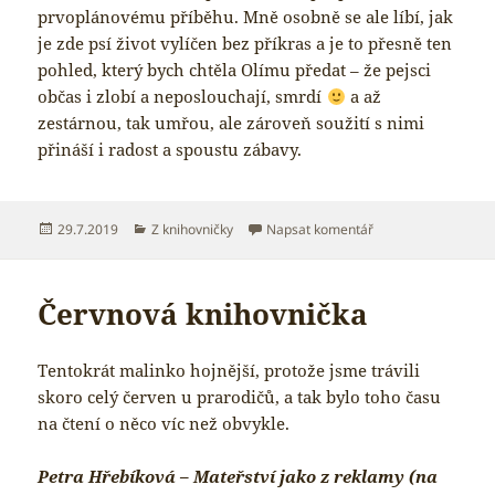
prvoplánovému příběhu. Mně osobně se ale líbí, jak
je zde psí život vylíčen bez příkras a je to přesně ten
pohled, který bych chtěla Olímu předat – že pejsci
občas i zlobí a neposlouchají, smrdí
a až
zestárnou, tak umřou, ale zároveň soužití s nimi
přináší i radost a spoustu zábavy.
Publikováno:
Rubriky:
pro text s názvem T
29.7.2019
Z knihovničky
Napsat komentář
Červnová knihovnička
Tentokrát malinko hojnější, protože jsme trávili
skoro celý červen u prarodičů, a tak bylo toho času
na čtení o něco víc než obvykle.
Petra Hřebíková – Mateřství jako z reklamy (na