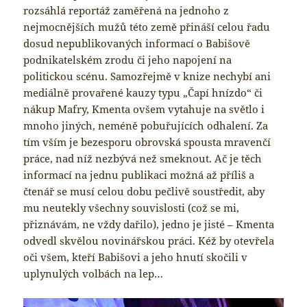
rozsáhlá reportáž zaměřená na jednoho z
nejmocnějších mužů této země přináší celou řadu
dosud nepublikovaných informací o Babišově
podnikatelském zrodu či jeho napojení na
politickou scénu. Samozřejmě v knize nechybí ani
mediálně provařené kauzy typu „Čapí hnízdo“ či
nákup Mafry, Kmenta ovšem vytahuje na světlo i
mnoho jiných, neméně pobuřujících odhalení. Za
tím vším je bezesporu obrovská spousta mravenčí
práce, nad níž nezbývá než smeknout. Ač je těch
informací na jednu publikaci možná až příliš a
čtenář se musí celou dobu pečlivě soustředit, aby
mu neutekly všechny souvislosti (což se mi,
přiznávám, ne vždy dařilo), jedno je jisté – Kmenta
odvedl skvělou novinářskou práci. Kéž by otevřela
oči všem, kteří Babišovi a jeho hnutí skočili v
uplynulých volbách na lep…