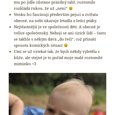
mu po jídle zůstane prázdný talíř, roztomile
rozkládá rukou, že už „néni“
Venku ho fascinují především pejsci a zvířata
obecně, na nebi ukazuje letadla a letící ptáky.
Nejšťastnější je ve společnosti dětí. A obecně je
velice společenský. Nebojí se ani cizích lidí – často
se takhle s někým dává „do řeči“, což přináší
spoustu komických situací
Umí se už vztekat tak, že bych někdy vyletěla z
kůže, ale stejně je to pořád moje malé roztomilé
miminko <3