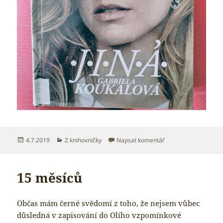
Publikováno:
Rubriky:
pro text s názvem Če
4.7.2019
Z knihovničky
Napsat komentář
15 měsíců
Občas mám černé svědomí z toho, že nejsem vůbec
důsledná v zapisování do Olího vzpomínkové