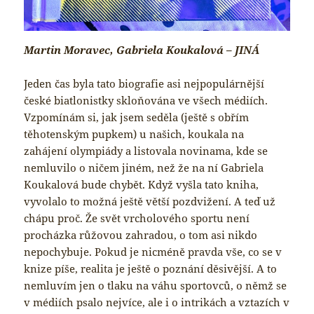
Martin Moravec, Gabriela Koukalová – JINÁ
Jeden čas byla tato biografie asi nejpopulárnější
české biatlonistky skloňována ve všech médiích.
Vzpomínám si, jak jsem seděla (ještě s obřím
těhotenským pupkem) u našich, koukala na
zahájení olympiády a listovala novinama, kde se
nemluvilo o ničem jiném, než že na ní Gabriela
Koukalová bude chybět. Když vyšla tato kniha,
vyvolalo to možná ještě větší pozdvižení. A teď už
chápu proč. Že svět vrcholového sportu není
procházka růžovou zahradou, o tom asi nikdo
nepochybuje. Pokud je nicméně pravda vše, co se v
knize píše, realita je ještě o poznání děsivější. A to
nemluvím jen o tlaku na váhu sportovců, o němž se
v médiích psalo nejvíce, ale i o intrikách a vztazích v