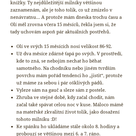
knížky. Ty nejdůležitější milníky většinou
zaznamenám, ale je toho tolik, co už zmizelo v
nenávratnu… A protože mám dneska trochu času a
Olí měl zrovna včera 15 měsíců, řekla jsem si, že
tady uchovám aspoň pár aktuálních postřehů.
Olí ve svých 15 měsících nosí velikost 86-92.
Už dva měsíce zdárně ťapá po svých. V prostředí,
kde to zná, se nebojím nechat ho běhat
samotného. Na chodníku nebo jiném tvrdším
povrchu mám pořád tendenci ho „jistit“, protože
už máme za sebou i pár ošklivých pádů.
Vyleze sám na gauč a sleze sám z postele.
Zhruba ve stejné době, kdy začal chodit, nám
začal také spávat celou noc v kuse. Máloco mámě
na mateřské zkvalitní život tolik, jako dosažení
tohoto milníku :D!
Ke spánku ho ukládáme stále okolo 8. hodiny a
probouzí se většinou mezi 6. a 7. ráno.