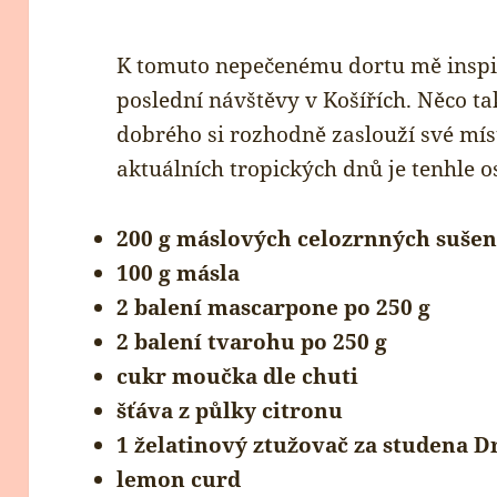
K tomuto nepečenému dortu mě insp
poslední návštěvy v Košířích. Něco t
dobrého si rozhodně zaslouží své mís
aktuálních tropických dnů je tenhle o
200 g máslových celozrnných suše
100 g másla
2 balení mascarpone po 250 g
2 balení tvarohu po 250 g
cukr moučka dle chuti
šťáva z půlky citronu
1 želatinový ztužovač za studena D
lemon curd