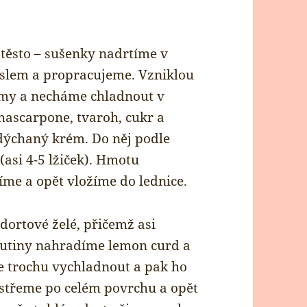
 těsto – sušenky nadrtíme v
slem a propracujeme. Vzniklou
my a necháme chladnout v
mascarpone, tvaroh, cukr a
dýchaný krém. Do něj podle
asi 4-5 lžiček). Hmotu
me a opět vložíme do lednice.
dortové želé, přičemž asi
utiny nahradíme lemon curd a
 trochu vychladnout a pak ho
střeme po celém povrchu a opět