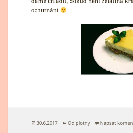
dáme chladit, dokud není želatina kr
ochutnání
Publikováno:
Rubriky:
30.6.2017
Od plotny
Napsat komen