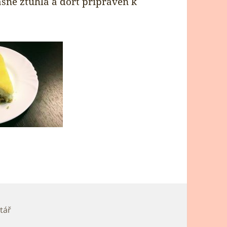
ásně ztuhlá a dort připraven k
pro text s názvem Citronový cheesecake s lemon curd
tář