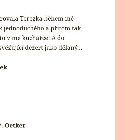
irovala Terezka během mé
ak jednoduchého a přitom tak
to v mé kuchařce! A do
svěžující dezert jako dělaný…
nek
r. Oetker