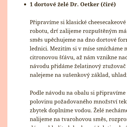
1 dortové želé Dr. Oetker (čiré)
Připravíme si klasické cheesecakeové
robotu, drť zalijeme rozpuštěným má
směs upěchujeme na dno dortové for
lednici. Mezitím si v míse smícháme 
citronovou šťávu, až nám vznikne na
návodu přidáme želatinový ztužovač (
nalejeme na sušenkový základ, uhladí
Podle návodu na obalu si připravíme 
polovinu požadovaného množství tek
zbytek doplníme vodou. Želé necháme
nalijeme na tvarohovou směs, rozpro