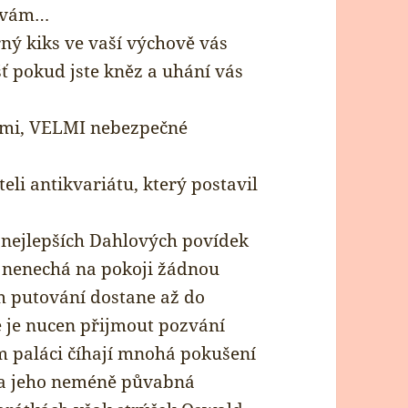
i vám…
rný kiks ve vaší výchově vás
ť pokud jste kněz a uhání vás
lmi, VELMI nebezpečné
li antikvariátu, který postavil
 nejlepších Dahlových povídek
rý nenechá na pokoji žádnou
ém putování dostane až do
 je nucen přijmout pozvání
 paláci číhají mnohá pokušení
 a jeho neméně půvabná