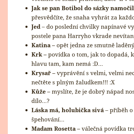
Jak se pan Botibol do sázky namoči
přesvědčíte, že snaha vyhrát za kaž
Jed
– do poslední chvilky napínavé vy
postele pana Harryho vkrade nevíta
Katina –
opět jedna ze smutně laděn
Krk –
povídka o tom, jak to dopadá, 
hlavu tam, kam nemá :D…
Krysař –
vyprávění s velmi, velmi n
nečtěte s plným žaludkem!!! :X
Kůže –
myslíte, že je dobrý nápad no
dílo…?
Láska má, holubička sivá
– příběh o
špehování…
Madam Rosetta –
válečná povídka tr