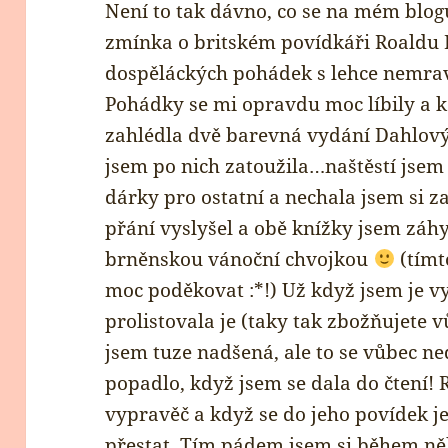
Není to tak dávno, co se na mém blog
zmínka o britském povídkáři Roaldu 
dospěláckých pohádek s lehce nemra
Pohádky se mi opravdu moc líbily a 
zahlédla dvě barevná vydání Dahlový
jsem po nich zatoužila…naštěstí jse
dárky pro ostatní a nechala jsem si za
přání vyslyšel a obě knížky jsem záhy
brněnskou vánoční chvojkou
(tímt
moc poděkovat :*!) Už když jsem je v
prolistovala je (taky tak zbožňujete v
jsem tuze nadšená, ale to se vůbec n
popadlo, když jsem se dala do čtení! 
vypravěč a když se do jeho povídek j
přestat. Tím pádem jsem si během ně