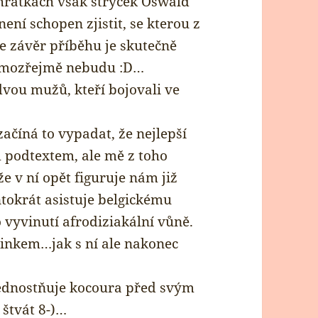
hrátkách však strýček Oswald
ní schopen zjistit, se kterou z
 že závěr příběhu je skutečně
samozřejmě nebudu :D…
dvou mužů, kteří bojovali ve
začíná to vypadat, že nejlepší
 podtextem, ale mě z toho
že v ní opět figuruje nám již
ntokrát asistuje belgickému
vyvinutí afrodiziakální vůně.
inkem…jak s ní ale nakonec
ednostňuje kocoura před svým
štvát 8-)…