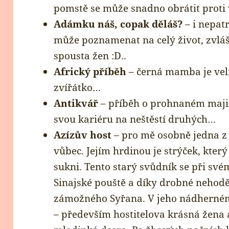
pomstě se může snadno obrátit prot
Adámku náš, copak děláš?
– i nepat
může poznamenat na celý život, zvláš
spousta žen :D..
Africký příběh
– černá mamba je ve
zvířátko…
Antikvář
– příběh o prohnaném majite
svou kariéru na neštěstí druhých…
Azízův host
– pro mě osobně jedna z
vůbec. Jejím hrdinou je strýček, kte
sukni. Tento starý svůdník se při sv
Sinajské pouště a díky drobné nehodě
zámožného Syřana. V jeho nádherném
– především hostitelova krásná žena