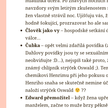
mladinká dcera. Po žhavých nočních 
navzdory svým letitým zkušenostem ne
žen vlastně strávil noc. Ujišťuju vás,
hodně šokující, prozrazovat ho ale 
Člověk jako vy
– hospodské setkání 
válce…
Čubka
– opět velmi zdařilá povídka (
Dahlovy povídky jsou ty se sexuálním
neobviňujte :D…), nejspíš také proto, 
známý chlípník strýček Oswald ;). Te
chemikovi Henrimu při jeho pokusu o 
Henriho snaha se skutečně nemine úč
naloží strýček Oswald
??
Edward přemožitel
– když žena upř
manželem, začne to muže brzy pěkně 