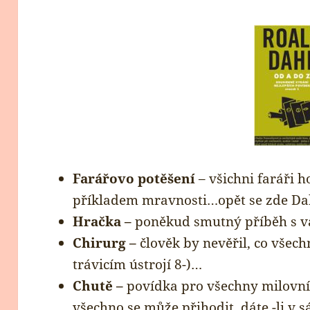
Farářovo potěšení
– všichni faráři 
příkladem mravnosti…opět se zde Dah
Hračka –
poněkud smutný příběh s 
Chirurg –
člověk by nevěřil, co všech
trávicím ústrojí 8-)…
Chutě –
povídka pro všechny milovník
všechno se může přihodit, dáte -li v 