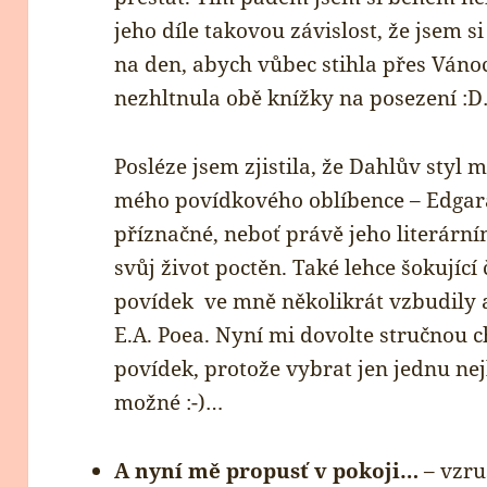
jeho díle takovou závislost, že jsem s
na den, abych vůbec stihla přes Vánoc
nezhltnula obě knížky na posezení :
Posléze jsem zjistila, že Dahlův styl 
mého povídkového oblíbence – Edgara
příznačné, neboť právě jeho literární
svůj život poctěn. Také lehce šokujíc
povídek ve mně několikrát vzbudily 
E.A. Poea. Nyní mi dovolte stručnou c
povídek, protože vybrat jen jednu nej
možné :-)…
A nyní mě propusť v pokoji…
– vzru