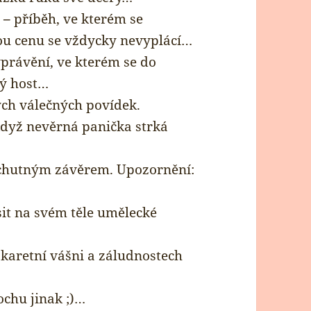
l –
příběh, ve kterém se
dou cenu se vždycky nevyplácí…
právění, ve kterém se do
ný host…
ých válečných povídek.
když nevěrná panička strká
echutným závěrem. Upozornění:
sit na svém těle umělecké
 karetní vášni a záludnostech
ochu jinak ;)…