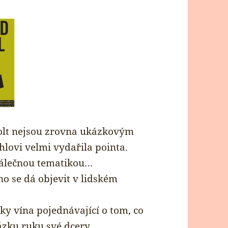
holt nejsou zrovna ukázkovým
lovi velmi vydařila pointa.
válečnou tematikou…
no se dá objevit v lidském
y vína pojednávající o tom, co
sázku ruku své dcery…