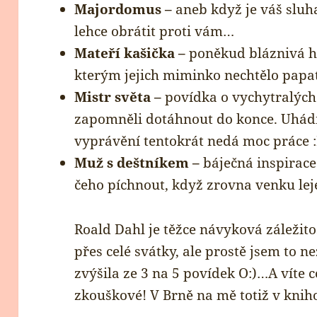
Majordomus –
aneb když je váš sluh
lehce obrátit proti vám…
Mateří kašička –
poněkud bláznivá h
kterým jejich miminko nechtělo papa
Mistr světa –
povídka o vychytralých 
zapomněli dotáhnout do konce. Uhádn
vyprávění tentokrát nedá moc práce
Muž s deštníkem –
báječná inspirace
čeho píchnout, když zrovna venku lej
Roald Dahl je těžce návyková záležito
přes celé svátky, ale prostě jsem to 
zvýšila ze 3 na 5 povídek O:)…A víte 
zkouškové! V Brně na mě totiž v knihov