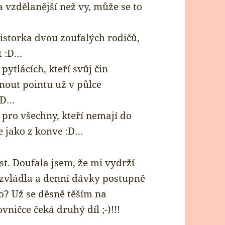
a vzdělanější než vy, může se to
istorka dvou zoufalých rodičů,
t :D…
pytlácích, kteří svůj čin
out pointu už v půlce
 :D…
 pro všechny, kteří nemají do
e jako z konve :D…
st. Doufala jsem, že mi vydrží
nezvládla a denní dávky postupně
co? Už se děsně těším na
ničce čeká druhý díl ;-)!!!