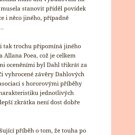
i musela stanovit příděl povídek
e i něco jiného, případně
D…
mi tak trochu připomíná jiného
 Allana Poea, což je celkem
mi oceněními byl Dahl třikrát za
í či vyhrocené závěry Dahlových
asociaci s hororovými příběhy
harakteristiku jednotlivých
lepší zkrátka není dost dobře
šující příběh o tom, že touha po