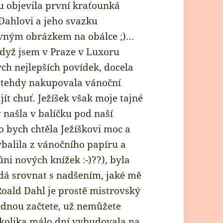
u objevila první kraťounká
Dahlovi a jeho svazku
vným obrázkem na obálce ;)…
když jsem v Praze v Luxoru
ch nejlepších povídek, docela
m tehdy nakupovala vánoční
jít chuť. Ježíšek však moje tajné
 našla v balíčku pod naší
o bych chtěla Ježíškovi moc a
ybalila z vánočního papíru a
ůni nových knížek :-)??), byla
edá srovnat s nadšením, jaké mě
Roald Dahl je prostě mistrovský
ednou začtete, už nemůžete
kolika málo dní vybudovala na