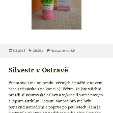
Publikováno:
Rubriky:
pro text s názvem Prosinc
5.1.2013
DROGa
Napsat komentář
Silvestr v Ostravě
Vítám svou malou hrstku věrných čtenářů v novém
roce s třináctkou na konci :-)! Věřím, že jste všichni
přežili silvestrovské oslavy a vykročili vstříc novým
a lepším zítřkům. Letošní Vánoce pro mě byly
poněkud netradiční a poprvé po pěti letech jsem je
nestrávila ve stresu z nadcházejícího zkouškového.