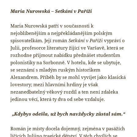
Maria Nurowská – Setkání v Paříži
Maria Nurowská patří v současnosti k
nejoblíbenějším a nejpřekládanějším polským
spisovatelkám. Její román
Setkání v Paříži
vypráví o
Julii, profesorce literatury žijící ve Varšavě, která se
rozhodne přijmout nabídku přednášet studentům
polonistiky na Sorbonně. V hotelu, kde se ubytuje,
se seznámí s mladým ruským historikem
Alexandrem. Příběh by se mohl vyvíjet jako klasická
lovestory; mezi hlavními hrdiny je však
nezanedbatelný věkový rozdíl a ten není zdaleka
jedinou věcí, která ty dva od sebe vzdaluje.
„Kdybys odešla, už bych navždycky zůstal sám.“
Román je místy docela dojemný, zejména v pasážích
líčících Juliino tragické dětství. V těch chvílích se