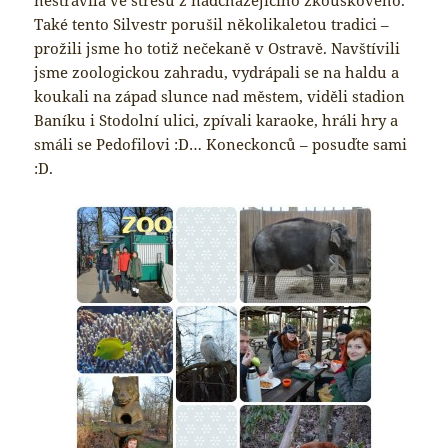
Také tento Silvestr porušil několikaletou tradici –
prožili jsme ho totiž nečekaně v Ostravě. Navštívili
jsme zoologickou zahradu, vydrápali se na haldu a
koukali na západ slunce nad městem, viděli stadion
Baníku i Stodolní ulici, zpívali karaoke, hráli hry a
smáli se Pedofilovi :D… Koneckonců – posuďte sami
:D.