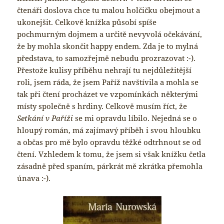
čtenáři doslova chce tu malou holčičku obejmout a
ukonejšit. Celkově knížka působí spíše
pochmurným dojmem a určitě nevyvolá očekávání,
že by mohla skončit happy endem. Zda je to mylná
představa, to samozřejmě nebudu prozrazovat :-).
Přestože kulisy příběhu nehrají tu nejdůležitější
roli, jsem ráda, že jsem Paříž navštívila a mohla se
tak při čtení procházet ve vzpomínkách některými
místy společně s hrdiny. Celkově musím říct, že
Setkání v Paříži
se mi opravdu líbilo. Nejedná se o
hloupý román, má zajímavý příběh i svou hloubku
a občas pro mě bylo opravdu těžké odtrhnout se od
čtení. Vzhledem k tomu, že jsem si však knížku četla
zásadně před spaním, párkrát mě zkrátka přemohla
únava :-).