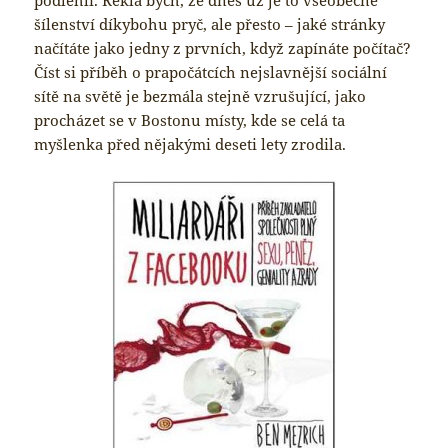
podlehli. Řekla bych, že dnes už je to všeobecné
šílenství díkybohu pryč, ale přesto – jaké stránky
načítáte jako jedny z prvních, když zapínáte počítač?
Číst si příběh o prapočátcích nejslavnější sociální
sítě na světě je bezmála stejně vzrušující, jako
procházet se v Bostonu místy, kde se celá ta
myšlenka před nějakými deseti lety zrodila.