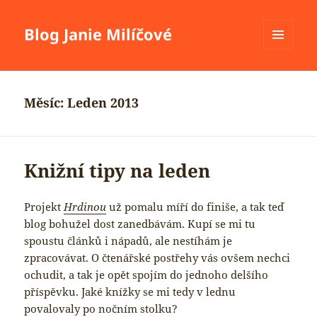
Blog Janie Milíčové
MENU
A
WIDGETY
Měsíc:
Leden 2013
Knižní tipy na leden
Projekt
Hrdinou
už pomalu míří do finiše, a tak teď
blog bohužel dost zanedbávám. Kupí se mi tu
spoustu článků i nápadů, ale nestíhám je
zpracovávat. O čtenářské postřehy vás ovšem nechci
ochudit, a tak je opět spojím do jednoho delšího
příspěvku. Jaké knížky se mi tedy v lednu
povalovaly po nočním stolku?