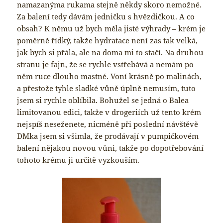
namazanýma rukama stejně někdy skoro nemožné.
Za balení tedy dávám jedničku s hvězdičkou. A co
obsah? K němu už bych měla jisté výhrady – krém je
poměrně řídký, takže hydratace není zas tak velká,
jak bych si přála, ale na doma mi to stačí. Na druhou
stranu je fajn, že se rychle vstřebává a nemám po
něm ruce dlouho mastné. Voní krásně po malinách,
a přestože tyhle sladké vůně úplně nemusím, tuto
jsem si rychle oblíbila. Bohužel se jedná o Balea
limitovanou edici, takže v drogeriích už tento krém
nejspíš neseženete, nicméně při poslední návštěvě
DMka jsem si všimla, že prodávají v pumpičkovém
balení nějakou novou vůni, takže po dopotřebování
tohoto krému ji určitě vyzkouším.