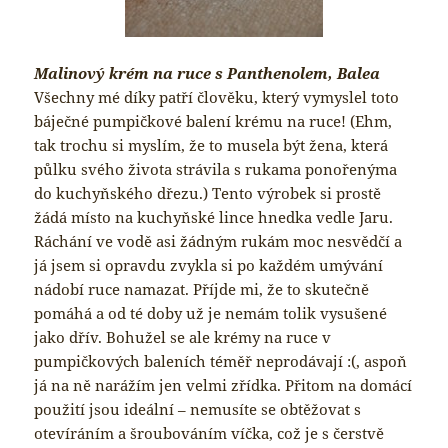
Malinový krém na ruce s Panthenolem, Balea
Všechny mé díky patří člověku, který vymyslel toto
báječné pumpičkové balení krému na ruce! (Ehm,
tak trochu si myslím, že to musela být žena, která
půlku svého života strávila s rukama ponořenýma
do kuchyňského dřezu.) Tento výrobek si prostě
žádá místo na kuchyňské lince hnedka vedle Jaru.
Ráchání ve vodě asi žádným rukám moc nesvědčí a
já jsem si opravdu zvykla si po každém umývání
nádobí ruce namazat. Příjde mi, že to skutečně
pomáhá a od té doby už je nemám tolik vysušené
jako dřív. Bohužel se ale krémy na ruce v
pumpičkových baleních téměř neprodávají :(, aspoň
já na ně narážím jen velmi zřídka. Přitom na domácí
použití jsou ideální – nemusíte se obtěžovat s
otevíráním a šroubováním víčka, což je s čerstvě