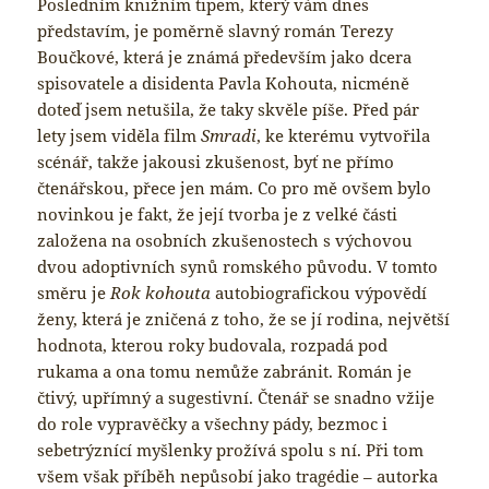
Posledním knižním tipem, který vám dnes
představím, je poměrně slavný román Terezy
Boučkové, která je známá především jako dcera
spisovatele a disidenta Pavla Kohouta, nicméně
doteď jsem netušila, že taky skvěle píše. Před pár
lety jsem viděla film
Smradi
, ke kterému vytvořila
scénář, takže jakousi zkušenost, byť ne přímo
čtenářskou, přece jen mám. Co pro mě ovšem bylo
novinkou je fakt, že její tvorba je z velké části
založena na osobních zkušenostech s výchovou
dvou adoptivních synů romského původu. V tomto
směru je
Rok kohouta
autobiografickou výpovědí
ženy, která je zničená z toho, že se jí rodina, největší
hodnota, kterou roky budovala, rozpadá pod
rukama a ona tomu nemůže zabránit. Román je
čtivý, upřímný a sugestivní. Čtenář se snadno vžije
do role vypravěčky a všechny pády, bezmoc i
sebetrýznící myšlenky prožívá spolu s ní. Při tom
všem však příběh nepůsobí jako tragédie – autorka