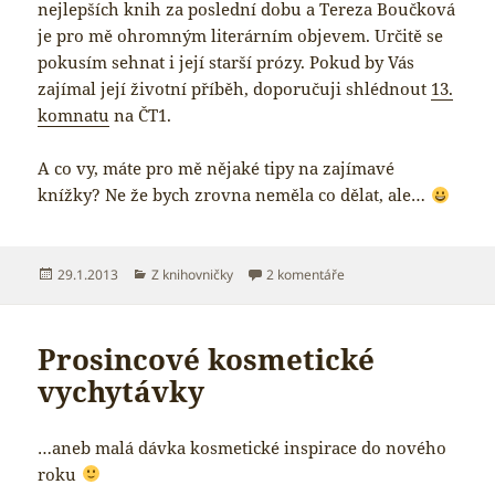
nejlepších knih za poslední dobu a Tereza Boučková
je pro mě ohromným literárním objevem. Určitě se
pokusím sehnat i její starší prózy. Pokud by Vás
zajímal její životní příběh, doporučuji shlédnout
13.
komnatu
na ČT1.
A co vy, máte pro mě nějaké tipy na zajímavé
knížky? Ne že bych zrovna neměla co dělat, ale…
Publikováno:
Rubriky:
u textu s názvem Knižní 
29.1.2013
Z knihovničky
2 komentáře
Prosincové kosmetické
vychytávky
…aneb malá dávka kosmetické inspirace do nového
roku