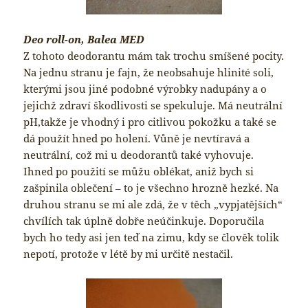
Deo roll-on, Balea MED
Z tohoto deodorantu mám tak trochu smíšené pocity.
Na jednu stranu je fajn, že neobsahuje hlinité soli,
kterými jsou jiné podobné výrobky nadupány a o
jejichž zdraví škodlivosti se spekuluje. Má neutrální
pH,takže je vhodný i pro citlivou pokožku a také se
dá použít hned po holení. Vůně je nevtíravá a
neutrální, což mi u deodorantů také vyhovuje.
Ihned po použití se můžu oblékat, aniž bych si
zašpinila oblečení – to je všechno hrozně hezké. Na
druhou stranu se mi ale zdá, že v těch „vypjatějších“
chvílích tak úplně dobře neúčinkuje. Doporučila
bych ho tedy asi jen teď na zimu, kdy se člověk tolik
nepotí, protože v létě by mi určitě nestačil.