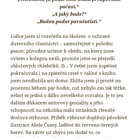
počasí.“
„A jaký bude?“
„Budou padat parašutisti.“
Lidice
jsem si rozečetla na školení o ochraně
duševního vlastnictví – samozřejmě v polední
pauze, původně určené k obědu, na který jsme
ovšem s kolegou nešli, protože jsme se přejedli
obložených chlebíčků :D… V četbě jsem úspěšně
pokračovala i na zpáteční cestě v šalině a knihu
jsem neodložila ani doma. Zhltla jsem ji prostě na
posezení během pár hodin, což nebylo zas tak těžké,
neboť se jedná o dílko nevelkého rozsahu. Je to jen
dalším důkazem autorovy geniality a jeho
schopnosti na několika málo stránkách čtenáře
doslova strhnout. Příběh výborně doplňují působivé
ilustrace Aleše Čumy, laděné do červeno-černých
barev. Na závěr už zbývá jen dodat to, co