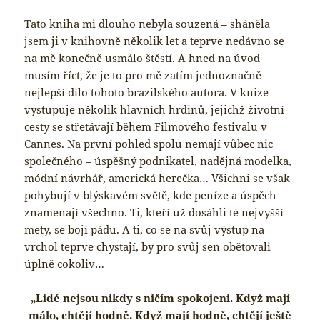
Tato kniha mi dlouho nebyla souzená – sháněla
jsem ji v knihovně několik let a teprve nedávno se
na mě konečně usmálo štěstí. A hned na úvod
musím říct, že je to pro mě zatím jednoznačně
nejlepší dílo tohoto brazilského autora. V knize
vystupuje několik hlavních hrdinů, jejichž životní
cesty se střetávají během Filmového festivalu v
Cannes. Na první pohled spolu nemají vůbec nic
společného – úspěšný podnikatel, nadějná modelka,
módní návrhář, americká herečka… Všichni se však
pohybují v blýskavém světě, kde peníze a úspěch
znamenají všechno. Ti, kteří už dosáhli té nejvyšší
mety, se bojí pádu. A ti, co se na svůj výstup na
vrchol teprve chystají, by pro svůj sen obětovali
úplně cokoliv…
„Lidé nejsou nikdy s ničím spokojeni. Když mají
málo, chtějí hodně. Když mají hodně, chtějí ještě