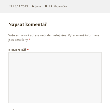
Publikováno:
Autor:
Rubriky:
25.11.2013
Jana
Z knihovničky
Napsat komentář
Vaše e-mailová adresa nebude zveřejněna.
Vyžadované informace
jsou označeny
*
KOMENTÁŘ
*