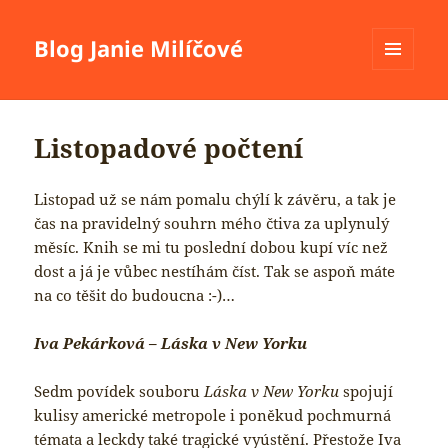
Blog Janie Milíčové
MENU
A
WIDGETY
Listopadové počtení
Listopad už se nám pomalu chýlí k závěru, a tak je
čas na pravidelný souhrn mého čtiva za uplynulý
měsíc. Knih se mi tu poslední dobou kupí víc než
dost a já je vůbec nestíhám číst. Tak se aspoň máte
na co těšit do budoucna :-)…
Iva Pekárková – Láska v New Yorku
Sedm povídek souboru
Láska v New Yorku
spojují
kulisy americké metropole i poněkud pochmurná
témata a leckdy také tragické vyústění. Přestože Iva