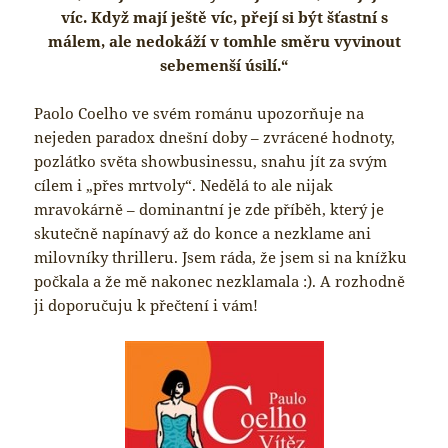
víc. Když mají ještě víc, přejí si být šťastní s
málem, ale nedokáží v tomhle směru vyvinout
sebemenší úsilí.“
Paolo Coelho ve svém románu upozorňuje na
nejeden paradox dnešní doby – zvrácené hodnoty,
pozlátko světa showbusinessu, snahu jít za svým
cílem i „přes mrtvoly“. Nedělá to ale nijak
mravokárně – dominantní je zde příběh, který je
skutečně napínavý až do konce a nezklame ani
milovníky thrilleru. Jsem ráda, že jsem si na knížku
počkala a že mě nakonec nezklamala :). A rozhodně
ji doporučuju k přečtení i vám!