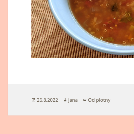
Publikováno:
Autor:
Rubriky:
26.8.2022
Jana
Od plotny