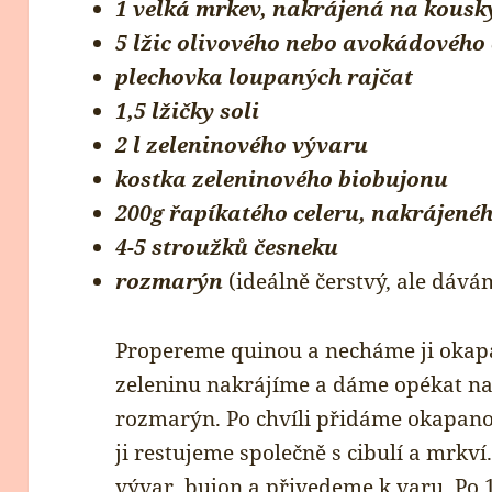
1 velká mrkev, nakrájená na kousk
5 lžic olivového nebo avokádového 
plechovka loupaných rajčat
1,5 lžičky soli
2 l zeleninového vývaru
kostka zeleninového biobujonu
200g řapíkatého celeru, nakrájen
4-5 stroužků česneku
rozmarýn
(ideálně čerstvý, ale dáv
Propereme quinou a necháme ji okapa
zeleninu nakrájíme a dáme opékat na 
rozmarýn. Po chvíli přidáme okapano
ji restujeme společně s cibulí a mrkví
vývar, bujon a přivedeme k varu. Po