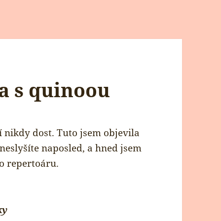
a s quinoou
 nikdy dost. Tuto jsem objevila
ě neslyšíte naposled, a hned jsem
o repertoáru.
ky