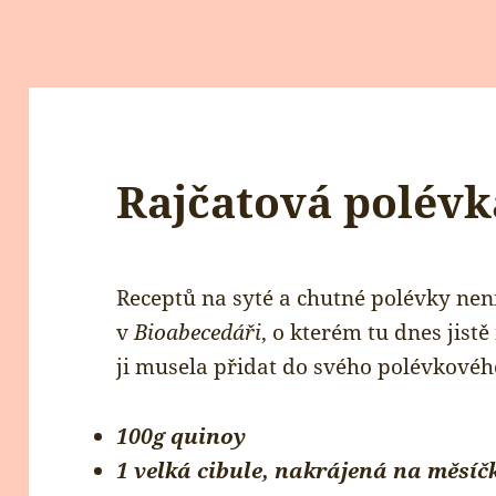
Rajčatová polévk
Receptů na syté a chutné polévky není
v
Bioabecedáři
, o kterém tu dnes jist
ji musela přidat do svého polévkovéh
100g quinoy
1 velká cibule, nakrájená na měsíč