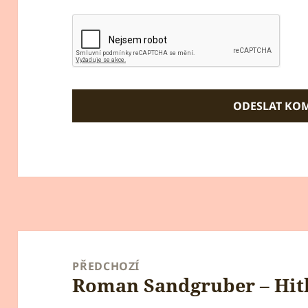
Navigace
pro
PŘEDCHOZÍ
Roman Sandgruber – Hitl
příspěvek
Předchozí
příspěvek: