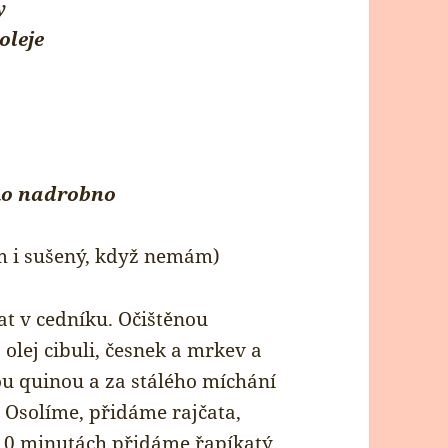
y
oleje
ého nadrobno
ám i sušený, když nemám)
t v cedníku. Očištěnou
olej cibuli, česnek a mrkev a
u quinou a za stálého míchání
. Osolíme, přidáme rajčata,
 10 minutách přidáme řapíkatý