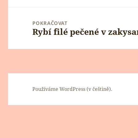
POKRAČOVAT
Rybí filé pečené v zakys
Následující
příspěvek:
Používáme WordPress (v češtině).