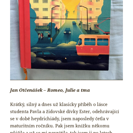
Jan Otčenášek – Romeo, Julie a tma
Krátký, silný a dnes už klasicky příběh o lásce
studenta Pavla a židovské dívky Ester, odehrávající
se v době heydrichiády, jsem naposledy četla v
maturitním ročníku. Pak jsem knížku někomu
půjčila a už se mi nevrátila, tak jsem ji po letech