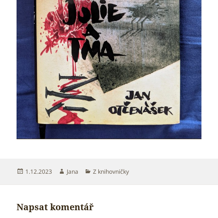
Publikováno:
Autor:
Rubriky:
1.12.2023
Jana
Z knihovničky
Napsat komentář