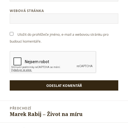
WEBOVÁ STRÁNKA
Uložit do prohlížeče jméno, e-mail a webovou stránku pro
budoucí komentáře.
Navigace
PŘEDCHOZÍ
pro
Marek Rabij – Život na míru
Předchozí
příspěvek
příspěvek: