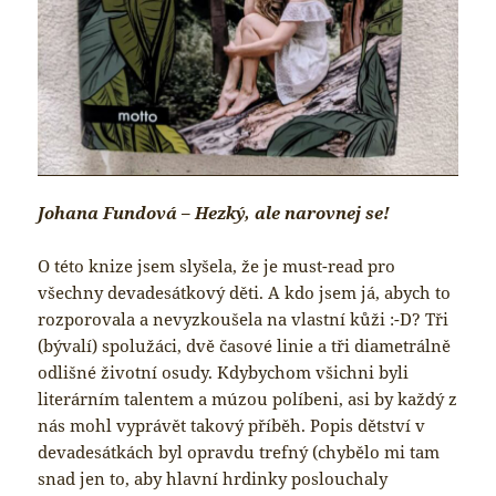
Johana Fundová – Hezký, ale narovnej se!
O této knize jsem slyšela, že je must-read pro
všechny devadesátkový děti. A kdo jsem já, abych to
rozporovala a nevyzkoušela na vlastní kůži :-D? Tři
(bývalí) spolužáci, dvě časové linie a tři diametrálně
odlišné životní osudy. Kdybychom všichni byli
literárním talentem a múzou políbeni, asi by každý z
nás mohl vyprávět takový příběh. Popis dětství v
devadesátkách byl opravdu trefný (chybělo mi tam
snad jen to, aby hlavní hrdinky poslouchaly