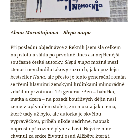
Alena Mornštajnová – Slepá mapa
Při poslední objednávce z Reknih jsem šla celkem
na jistotu a sáhla po prvotině dnes asi nejčtenější
současné české autorky.
Slepá mapa
možná mezi
čtenáři nevzbudila takový rozruch, jako pozdější
bestseller
Hana
, ale přesto je tento generační román
se třemi hlavními ženskými hrdinkami mimořádně
zdařilou prvotinou. Tři generace žen – babička,
matka a dcera – na pozadí bouřlivých dějin naší
země v uplynulém století, zní možná jako téma,
které tady už bylo, ale autorka je skvělou
vypravěčkou, příběh nikde nedrhne, naopak
naprosto přirozeně plyne a baví. Nejvíce mne
chytnul za srdce životní osud Alžběty, která i