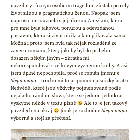
navzdory různým osobním tragédiím zůstala po celý
život silnou a pragmatickou ženou. Naopak jsem
naprosto nesouzněla s její dcerou Anežkou, která
pro mne byla takovou ponurou a odevzdanou
postavou, která si život ničila a komplikovala sama.
Možná i proto jsem byla tak nějak rozladěná ze
závěru románu, který jakoby byl do příběhu
dosazen někým jiným – zkrátka mi
nekorespondoval s celkovým vyzněním knihy. A asi
jsem úplně nepochopila, proč se román jmenuje
Slepá mapa
– trochu mi to připomíná písničky bratří
Nedvědů, které jsou vždycky pojmenované podle
nějakého random slova, které se jednou jedinkrát
vyskytne někde v textu písně
Ale to je jen takový
povzdech na okraj
Jinak je rozhodně
Slepá mapa
výborná a stojí za přečtení.