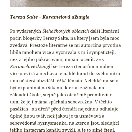
Tereza Salte – Karamelová džungle
Po vydařených
Šlehačkových oblacích
další literární
počin blogerky Terezy Salte, na který jsem byla moc
zvědavá. Přestože literárně se mi autorčina prvotina
líbila mnohem více a vyznívala z ní i sympatičtěji,
než z jejího pokračování, musím ocenit, že v
Karamelové džungli
se Tereza čtenářům mnohem
více otevírá a nechává je nahlédnout do svého nitra
i na některá obzvlášť těžká témata. Nelehké muselo
být vzpomínat na šikanu, kterou zažívala na
základní škole, stejně jako otevřeně promluvit o
tom, že její máma spáchala sebevraždu. V těchto
pasážích „na dřeň“ před čtenáři najednou odhaluje
úplně jinou tvář, než jakou je ta usměvavá a
sebevědomá byznysmenka, na kterou jsou sledující
jejího Instagram kanálu zvyklí. A je to silné čtení.