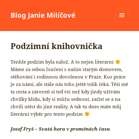
Blog Janie Milíčové
MENU
A
WIDGETY
Podzimní knihovnička
Tenhle podzim byla nálož. A to nejen literární
Máme za sebou loučení s našim starým domovem,
stěhování i rodinnou dovolenou v Praze. Kus práce
je za námi, ale stále nás toho ještě tolik čeká. Těší mě
ta cesta a zároveň si teď víc než kdy jindy užívám
chvilky klidu, kdy si můžu sednout, začíst se a na
chvíli utéct do jiné reality. A tak tu dnes máte můj
literární výběr pro tento podzim
Josef Fryš – Svatá hora v proměnách času