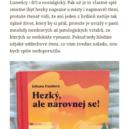
Luneticy :-D!) a nostalgický. Pak už je to vlastně spíš
smutné (byť hezky napsané a místy i napínavé) čtení,
protože čtenář vidí, že ani jeden z hrdinů nežije tak
úplně život, který by si přál, protože je uvízlý v pasti
mnohdy nezdravých až patologických vztahů, ze
kterých se nedokáže vymanit. Pokud tedy hledáte
nějaké oddechové čtení, co vám zvedne náladu, toto
bych spíše nedoporučila.