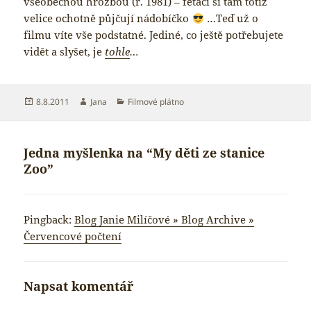
všeobecnou hrozbou (r. 1981) – feťáci si tam totiž
velice ochotně půjčují nádobíčko
…Teď už o
filmu víte vše podstatné. Jediné, co ještě potřebujete
vidět a slyšet, je
tohle
…
Publikováno:
Autor:
Rubriky:
8.8.2011
Jana
Filmové plátno
Jedna myšlenka na “My děti ze stanice
Zoo”
Pingback:
Blog Janie Milíčové » Blog Archive »
Červencové počtení
Napsat komentář