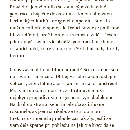
Bowieho, jehož hudba se stala výpovědí jedné
generace a báječně dokreslila celkovou atmosféru
berlínských klubů i drogového opojení. Bude to
možná znít překvapivě, ale David Bowie je podle mě
hlavní důvod, proč tenhle film musíte vidět. Obsah
jeho songů vás nejvíc přiblíží generaci Christiane a
ostatních dětí, které si na konci 70. let píchaly do žíly
heroin…
Co by vás mohlo od filmu odradit? No, řekněme si to
na rovinu – němčina :D! Děj vás ale nakonec stejně
velice rychle vtáhne a přestanete se na to soustředit.
Místy mi dokonce i přišlo, že hrdinové mluví
nějakým prapodivným negermánským dialektem.
Na druhou stranu jsem jim ale občas i slušně
rozuměla, až jsem si říkala, že to s tou mou
(ne)znalostí němčiny nebude zas tak zlý. Jestli se
vám dělá špatně při pohledu na jehly a krev, dá se