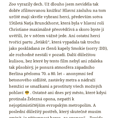
Zoo
vyrazily dech. Už dlouho jsem neviděla tak
dobře zfilmovanou knížku! Hlavní zásluhu na tom
určitě mají skvěle vybraní herci, především sotva
15tiletá Natja Brunckhorst, která byla v hlavní roli
Christiane maximálně přesvědčivá a skoro byste jí
uvěřili, že v něčem vážně jede. Ani ostatní herci
tvořící partu „feťáků“, která vypadala tak trochu
jako poskládaná ze členů kapely Smokie (sorry :DD),
ale rozhodně nestáli v pozadí. Další důležitou
kulisou, bez které by tento film nebyl ani zdaleka
tak působivý, je ponurá atmosféra západního
Berlína přelomu 70. a 80. let – anonymní šeď
betonového sídliště, zastávky metra a nádraží
hemžící se smažkami a prostituty všech možných
pohlaví
. Ostatně ani dnes prý město, které kdysi
protínala Železná opona, nepatří k
nejoptimističtějším evropským metropolím. A
poslední důležitý postřeh, který skutečně musím
zmínit, je přítomnost herce „za oponou“ – Davida