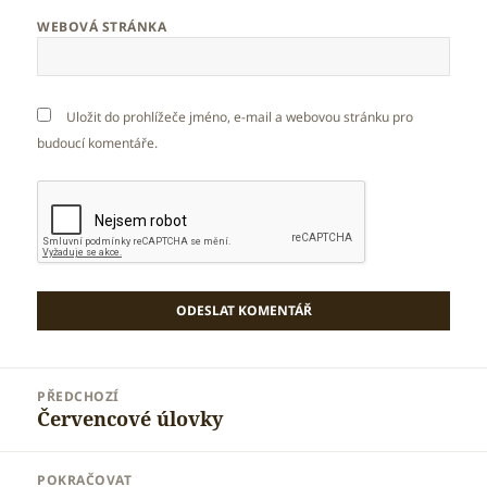
WEBOVÁ STRÁNKA
Uložit do prohlížeče jméno, e-mail a webovou stránku pro
budoucí komentáře.
Navigace
PŘEDCHOZÍ
pro
Červencové úlovky
Předchozí
příspěvek
příspěvek:
POKRAČOVAT