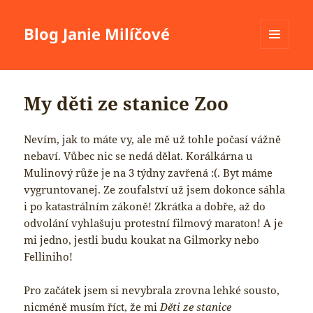
Blog Janie Milíčové
MENU
A
WIDGETY
My děti ze stanice Zoo
Nevím, jak to máte vy, ale mě už tohle počasí vážně
nebaví. Vůbec nic se nedá dělat. Korálkárna u
Mulinový růže je na 3 týdny zavřená :(. Byt máme
vygruntovanej. Ze zoufalství už jsem dokonce sáhla
i po katastrálním zákoně! Zkrátka a dobře, až do
odvolání vyhlašuju protestní filmový maraton! A je
mi jedno, jestli budu koukat na Gilmorky nebo
Felliniho!
Pro začátek jsem si nevybrala zrovna lehké sousto,
nicméně musím říct, že mi
Děti ze stanice