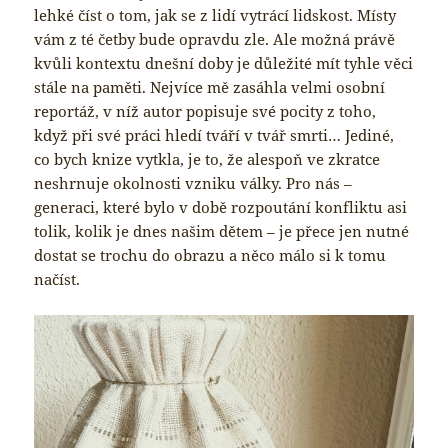
lehké číst o tom, jak se z lidí vytrácí lidskost. Místy
vám z té četby bude opravdu zle. Ale možná právě
kvůli kontextu dnešní doby je důležité mít tyhle věci
stále na paměti. Nejvíce mě zasáhla velmi osobní
reportáž, v níž autor popisuje své pocity z toho,
když při své práci hledí tváří v tvář smrti… Jediné,
co bych knize vytkla, je to, že alespoň ve zkratce
neshrnuje okolnosti vzniku války. Pro nás –
generaci, které bylo v době rozpoutání konfliktu asi
tolik, kolik je dnes našim dětem – je přece jen nutné
dostat se trochu do obrazu a něco málo si k tomu
načíst.