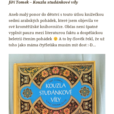
Jiří Tomek – Kouzla studánkové víly
Aneb malý ponor do dětství s touto útlou knížečkou
sedmi arabských pohádek, které jsem objevila ve
své kroměřížské knihovničce. Občas není špatné
vyplnit pauzu mezi literaturou faktu a dospěláckou
beletrií čtením pohádek
A to by člověk řekl, že už
toho jako máma čtyřleťáka musím mít dost :-D…