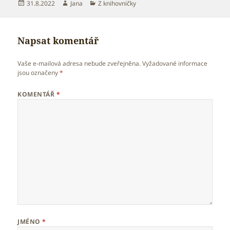
Publikováno:
Autor:
Rubriky:
31.8.2022
Jana
Z knihovničky
Napsat komentář
Vaše e-mailová adresa nebude zveřejněna.
Vyžadované informace
jsou označeny
*
KOMENTÁŘ
*
JMÉNO
*