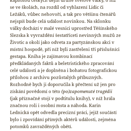
se ve školách, na rozdíl od vyhlazení Lidic či
Ležáků, vůbec nehovoří, a tak pro většinu čtenářů
nejspíš bude celá událost novinkou. Na sklonku
války dochází v malé vesnici uprostřed Těšínského
Slezska k vyvraždění šestatřiceti nevinných mužů ze
Životic a okolí jako odveta za partyzánskou akci v
místní hospodě, při níž byli zastřeleni tři příslušníci
gestapa. Kniha je zajímavou kombinací
předkládaných faktů a beletristického zpracování
celé události a je doplněna i bohatou fotografickou
přílohou z archivu pozůstalých příbuzných.
Rozhodně bych ji doporučila k přečtení už jen pro
získání povědomí o této
(po)zapomenuté tragédii
(jak příznačně stojí v podtitulu knihy), v níž hrála
značnou roli i osobní msta a náhoda. Karin
Lednická opět odvedla precizní práci, jejíž součástí
bylo i zpovídání přímých aktérů události, zejména
potomků zavražděných obětí.