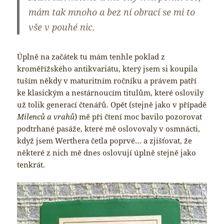
mám tak mnoho a bez ní obrací se mi to
vše v pouhé nic.
Úplně na začátek tu mám tenhle poklad z
kroměřížského antikvariátu, který jsem si koupila
tuším někdy v maturitním ročníku a právem patří
ke klasickým a nestárnoucím titulům, které oslovily
už tolik generací čtenářů. Opět (stejně jako v případě
Milenců a vrahů
) mě při čtení moc bavilo pozorovat
podtrhané pasáže, které mě oslovovaly v osmnácti,
když jsem Werthera četla poprvé… a zjišťovat, že
některé z nich mě dnes oslovují úplně stejně jako
tenkrát.