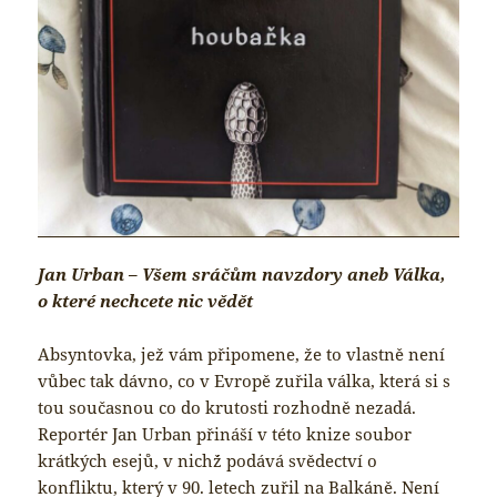
Jan Urban – Všem sráčům navzdory aneb Válka,
o které nechcete nic vědět
Absyntovka, jež vám připomene, že to vlastně není
vůbec tak dávno, co v Evropě zuřila válka, která si s
tou současnou co do krutosti rozhodně nezadá.
Reportér Jan Urban přináší v této knize soubor
krátkých esejů, v nich´ž podává svědectví o
konfliktu, který v 90. letech zuřil na Balkáně. Není