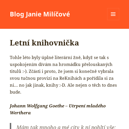
Blog Janie Milíčové
MENU
A
WIDGETY
Letní knihovnička
Tohle léto byly úplné literární žně, když se tak s
uspokojením dívám na hromádku přelouskaných
titulů :-). Zčásti i proto, že jsem si konečně vybrala
svou tučnou provizi na ReKnihách a pořídila si za
ni… no jak jinak, knihy :-D. Ale nejen o těch to dnes
bude.
Johann Wolfgang Goethe – Utrpení mladého
Werthera
Mám tak mnoho a mé city k ní pohltí vše;