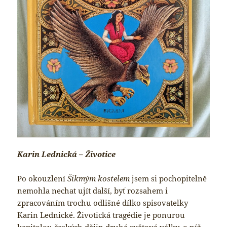
Karin Lednická – Životice
Po okouzlení
Šikmým kostelem
jsem si pochopitelně
nemohla nechat ujít další, byť rozsahem i
zpracováním trochu odlišné dílko spisovatelky
Karin Lednické. Životická tragédie je ponurou
kapitolou českých dějin druhé světové války, o níž