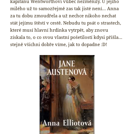
kapitánu Wentworthovi vůbec nezměnily. U jejího
milého už to samozřejmě zas tak jisté není… Anna
za tu dobu zmoudřela a už nechce nikoho nechat
stát jejímu štěstí v cestě. Nebudu tu psát o strastech,
které musí hlavní hrdinka vytrpět, aby znovu
získala to, o co svou vlastní pošetilostí kdysi přišla…
stejně všichni dobře víme, jak to dopadne :D!