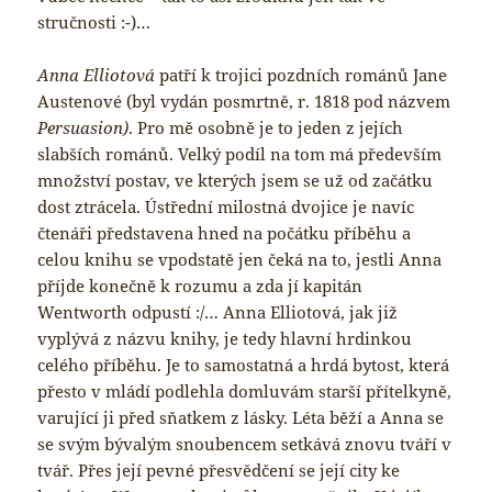
stručnosti :-)…
Anna Elliotová
patří k trojici pozdních románů Jane
Austenové (byl vydán posmrtně, r. 1818 pod názvem
Persuasion)
. Pro mě osobně je to jeden z jejích
slabších románů. Velký podíl na tom má především
množství postav, ve kterých jsem se už od začátku
dost ztrácela. Ústřední milostná dvojice je navíc
čtenáři představena hned na počátku příběhu a
celou knihu se vpodstatě jen čeká na to, jestli Anna
příjde konečně k rozumu a zda jí kapitán
Wentworth odpustí :/… Anna Elliotová, jak již
vyplývá z názvu knihy, je tedy hlavní hrdinkou
celého příběhu. Je to samostatná a hrdá bytost, která
přesto v mládí podlehla domluvám starší přítelkyně,
varující ji před sňatkem z lásky. Léta běží a Anna se
se svým bývalým snoubencem setkává znovu tváří v
tvář. Přes její pevné přesvědčení se její city ke