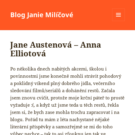
Blog Janie Milíčové
MENU
A
WIDGETY
Jane Austenová – Anna
Elliotová
Po několika dnech nabitých akcemi, školou i
povinnostmi jsme konečně mohli strávit pohodový
a poklidný víkend plný dobrého jídla, večerního
sledování filmů/seriálů a dohánění restů. Začala
jsem znovu cvičit, protože moje krční páteř to prostě
vyžaduje :(, a když už jsme teda u těch restů, řekla
jsem si, že bych zase mohla trochu zapracovat i na
blogu. Pořád tu mám z léta nachystané nějaké
literární příspěvky a samozřejmě se mi do toho
vůbec nechce – tak to asi zfouknu jen tak ve