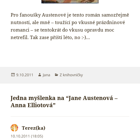
Pro fanoušky Austenové je tento román samozřejmě
nutností, ale mně – toužící po vkusné prázdninové
romanci – se tentokrát do vkusu opravdu moc
netrefil. Tak zase příští léto, no :-)…
Publikováno:
Autor:
Rubriky:
9.10.2011
Jana
Z knihovničky
Jedna myšlenka na “Jane Austenová –
Anna Elliotová”
Terez(ka)
napsal:
10.10.2011 (18:05)