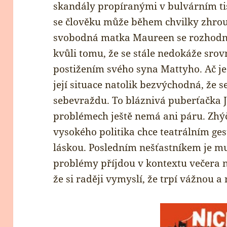
skandály propíranými v bulvárním ti
se člověku může během chvilky zhrouti
svobodná matka Maureen se rozhodne
kvůli tomu, že se stále nedokáže sro
postižením svého syna Mattyho. Ač je
její situace natolik bezvýchodná, že 
sebevraždu. To bláznivá puberťačka J
problémech ještě nemá ani páru. Zhýč
vysokého politika chce teatrálním ges
láskou. Posledním nešťastníkem je mu
problémy příjdou v kontextu večera 
že si raději vymyslí, že trpí vážnou 