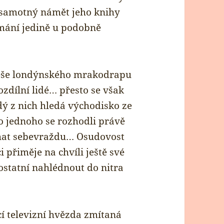
 samotný námět jeho knihy
mání jedině u podobně
třeše londýnského mrakodrapu
ozdílní lidé… přesto se však
ždý z nich hledá východisko ze
o jednoho se rozhodli právě
chat sebevraždu… Osudovost
 přiměje na chvíli ještě své
ostatní nahlédnout do nitra
cí televizní hvězda zmítaná