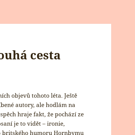
ouhá cesta
ích objevů tohoto léta. Ještě
líbené autory, ale hodlám na
spěch hraje fakt, že pochází ze
aní je to vidět – ironie,
ho britského humoru Hornbymu