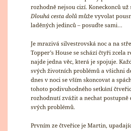
rozhodně nejsou cizí. Koneckonců už
Dlouhá cesta dolů
může vyvolat pous
laděných jedinců – posuďte sami…
Je mrazivá silvestrovská noc a na s
Topper’s House se schází čtyři zcela r
najde jedna věc, která je spojuje. Ka
svých životních problémů a všichni d
dnes v noci se vším skoncovat a spá
tohoto podivuhodného setkání čtveřici
rozhodnutí zvážit a nechat postupně 
svých problémů.
Prvním ze čtveřice je Martin, upadají