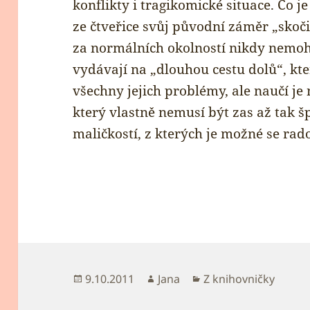
konflikty i tragikomické situace. Co j
ze čtveřice svůj původní záměr „skočit
za normálních okolností nikdy nemohl
vydávají na „dlouhou cestu dolů“, k
všechny jejich problémy, ale naučí j
který vlastně nemusí být zas až tak š
maličkostí, z kterých je možné se ra
Publikováno:
Autor:
Rubriky:
9.10.2011
Jana
Z knihovničky