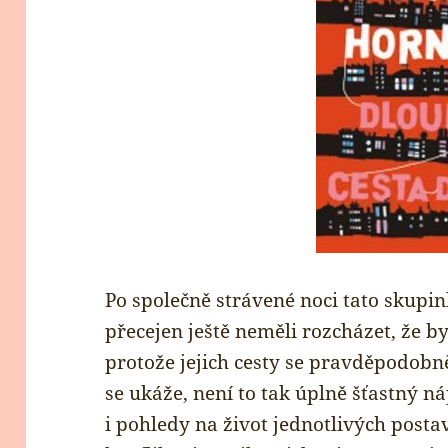
Po společně strávené noci tato skupinka
přecejen ještě neměli rozcházet, že by
protože jejich cesty se pravděpodobně
se ukáže, není to tak úplně šťastný n
i pohledy na život jednotlivých posta