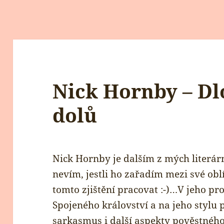
Nick Hornby – Dl
dolů
Nick Hornby je dalším z mých literárn
nevím, jestli ho zařadím mezi své ob
tomto zjištění pracovat :-)…V jeho pro
Spojeného království a na jeho stylu ps
sarkasmus i další aspekty pověstné