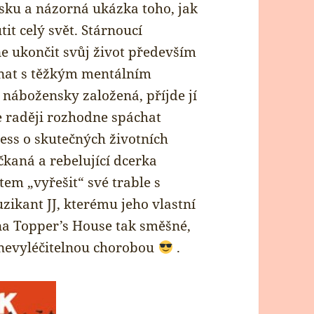
sku a názorná ukázka toho, jak
t celý svět. Stárnoucí
 ukončit svůj život především
vnat s těžkým mentálním
 nábožensky založená, příjde jí
se raději rozhodne spáchat
ess o skutečných životních
kaná a rebelující dcerka
tem „vyřešit“ své trable s
zikant JJ, kterému jeho vlastní
na Topper’s House tak směšné,
a nevyléčitelnou chorobou
.