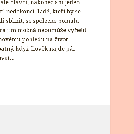
e ale hlavní, nakonec ani jeden
“ nedokončí. Lidé, kteří by se
i sblížit, se společně pomalu
terá jim možná nepomůže vyřešit
e novému pohledu na život…
patný, když člověk najde pár
dovat…