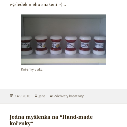
výsledek mého snažení :-)…
Kořenky v akci
Publikováno:
Autor:
Rubriky:
14.9.2010
Jana
Záchvaty kreativity
Jedna myšlenka na “Hand-made
kořenky”