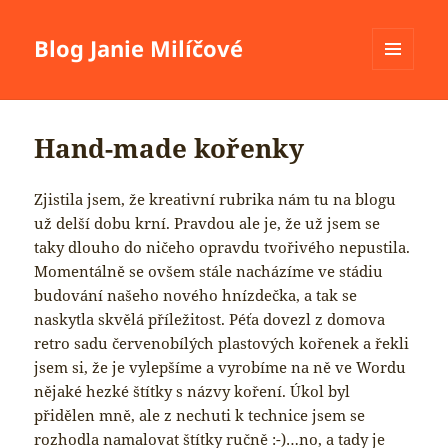
Blog Janie Milíčové
MENU
A
WIDGETY
Hand-made kořenky
Zjistila jsem, že kreativní rubrika nám tu na blogu
už delší dobu krní. Pravdou ale je, že už jsem se
taky dlouho do ničeho opravdu tvořivého nepustila.
Momentálně se ovšem stále nacházíme ve stádiu
budování našeho nového hnízdečka, a tak se
naskytla skvělá příležitost. Péťa dovezl z domova
retro sadu červenobílých plastových kořenek a řekli
jsem si, že je vylepšíme a vyrobíme na ně ve Wordu
nějaké hezké štítky s názvy koření. Úkol byl
přidělen mně, ale z nechuti k technice jsem se
rozhodla namalovat štítky ručně :-)…no, a tady je