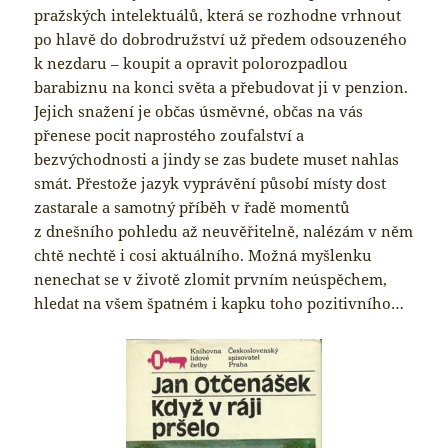
pražských intelektuálů, která se rozhodne vrhnout
po hlavě do dobrodružství už předem odsouzeného
k nezdaru – koupit a opravit polorozpadlou
barabiznu na konci světa a přebudovat ji v penzion.
Jejich snažení je občas úsměvné, občas na vás
přenese pocit naprostého zoufalství a
bezvýchodnosti a jindy se zas budete muset nahlas
smát. Přestože jazyk vyprávění působí místy dost
zastarale a samotný příběh v řadě momentů
z dnešního pohledu až neuvěřitelně, nalézám v něm
chtě nechtě i cosi aktuálního. Možná myšlenku
nenechat se v životě zlomit prvním neúspěchem,
hledat na všem špatném i kapku toho pozitivního…