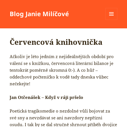
Blog Janie Milíčové
MENU
A
WIDGETY
Červencová knihovnička
Ačkoliv je léto jedním z nejideálnějších období pro
válení se s knížkou, červencová literární bilance je
tentokrát poměrně skromná 0:-). A co hůř –
oddechové počteníčko k vodě tady dneska vůbec
nečekejte!
Jan Otčenášek – Když v ráji pršelo
Poetická tragikomedie o nezdolné vůli bojovat za
své sny a nevzdávat se ani navzdory nepřízni
osudu. I tak by se dal stručně shrnout příběh dvojice