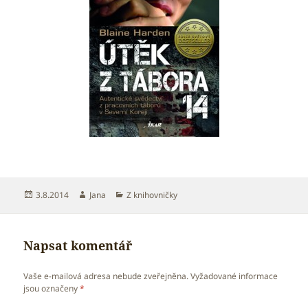
Publikováno:
Autor:
Rubriky:
3.8.2014
Jana
Z knihovničky
Napsat komentář
Vaše e-mailová adresa nebude zveřejněna.
Vyžadované informace
jsou označeny
*