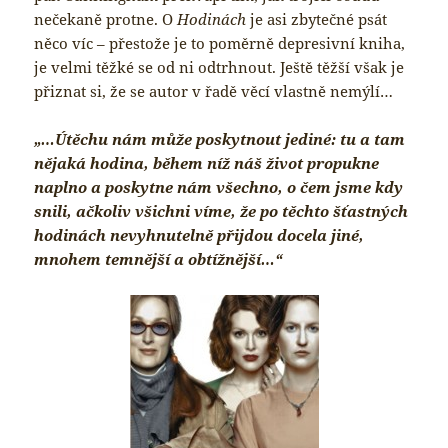
nečekaně protne. O
Hodinách
je asi zbytečné psát
něco víc – přestože je to poměrně depresivní kniha,
je velmi těžké se od ni odtrhnout. Ještě těžší však je
přiznat si, že se autor v řadě věcí vlastně nemýlí…
„…Útěchu nám může poskytnout jediné: tu a tam
nějaká hodina, během níž náš život propukne
naplno a poskytne nám všechno, o čem jsme kdy
snili, ačkoliv všichni víme, že po těchto šťastných
hodinách nevyhnutelně přijdou docela jiné,
mnohem temnější a obtížnější…“