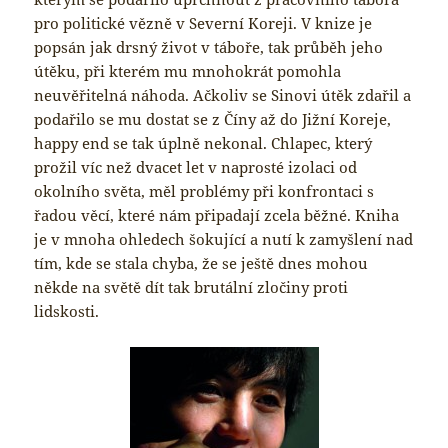
pro politické vězně v Severní Koreji. V knize je
popsán jak drsný život v táboře, tak průběh jeho
útěku, při kterém mu mnohokrát pomohla
neuvěřitelná náhoda. Ačkoliv se Sinovi útěk zdařil a
podařilo se mu dostat se z Číny až do Jižní Koreje,
happy end se tak úplně nekonal. Chlapec, který
prožil víc než dvacet let v naprosté izolaci od
okolního světa, měl problémy při konfrontaci s
řadou věcí, které nám připadají zcela běžné. Kniha
je v mnoha ohledech šokující a nutí k zamyšlení nad
tím, kde se stala chyba, že se ještě dnes mohou
někde na světě dít tak brutální zločiny proti
lidskosti.