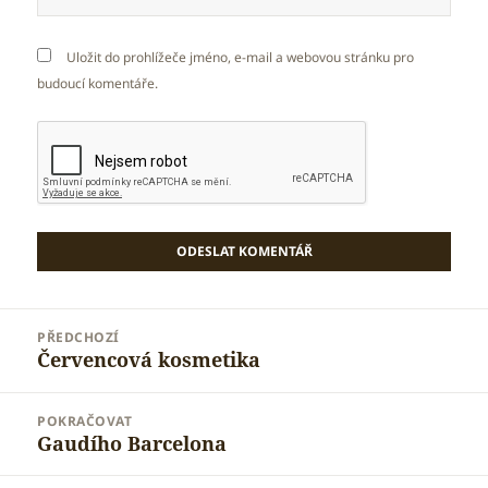
Uložit do prohlížeče jméno, e-mail a webovou stránku pro
budoucí komentáře.
Navigace
PŘEDCHOZÍ
pro
Červencová kosmetika
Předchozí
příspěvek
příspěvek:
POKRAČOVAT
Gaudího Barcelona
Následující
příspěvek: