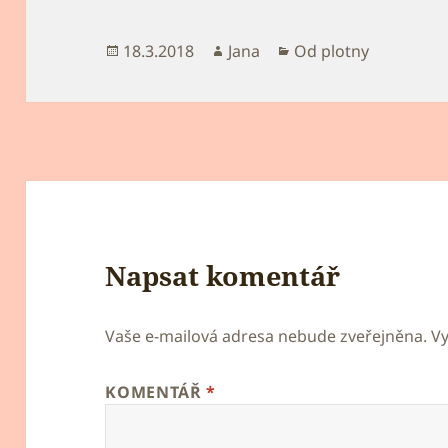
Publikováno:
Autor:
Rubriky:
18.3.2018
Jana
Od plotny
Napsat komentář
Vaše e-mailová adresa nebude zveřejněna.
V
KOMENTÁŘ
*