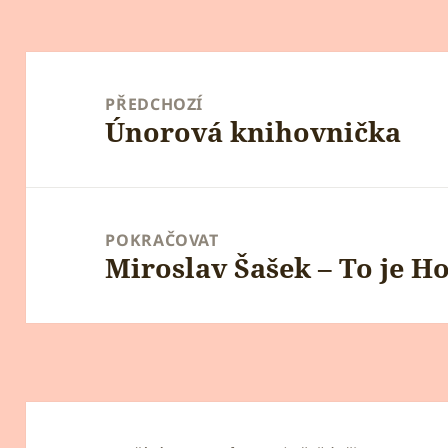
Navigace
pro
PŘEDCHOZÍ
Únorová knihovnička
příspěvek
Předchozí
příspěvek:
POKRAČOVAT
Miroslav Šašek – To je 
Následující
příspěvek: