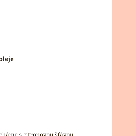
oleje
cháme s citronovou šťávou,