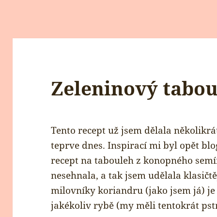
Zeleninový tabo
Tento recept už jsem dělala několikrát
teprve dnes. Inspirací mi byl opět bl
recept na tabouleh z konopného semí
nesehnala, a tak jsem udělala klasičt
milovníky koriandru (jako jsem já) je
jakékoliv rybě (my měli tentokrát pst