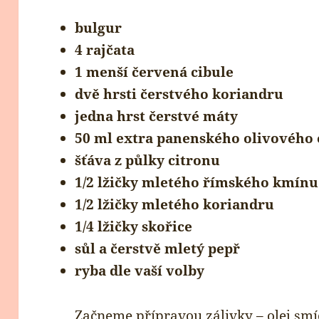
bulgur
4 rajčata
1 menší červená cibule
dvě hrsti čerstvého koriandru
jedna hrst čerstvé máty
50 ml extra panenského olivového 
šťáva z půlky citronu
1/2 lžičky mletého římského kmínu
1/2 lžičky mletého koriandru
1/4 lžičky skořice
sůl a čerstvě mletý pepř
ryba dle vaší volby
Začneme přípravou zálivky – olej smí