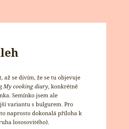
uleh
, až se divím, že se tu objevuje
og
My cooking diary
, konkrétně
nka. Semínko jsem ale
ější variantu s bulgurem. Pro
 to naprosto dokonalá příloha k
ruha lososovitého).