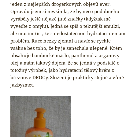
jeden z nejlepších drogérkových objevů ever.
Opravdu jsem si nevšimla, že by něco podobného
vyráběly ještě nějaké jiné značky (kdyžtak mě
vyveďte z omylu). Jedná se spíš o tekutější emulzi,
ale musím říct, že s nedostatečnou hydratací nemám
problém. Ruce hezky zjemní a navíc se rychle
vsákne bez toho, že by je zanechala ulepené. Krém
obsahuje bambucké máslo, panthenol a arganový
olej a mám takový dojem, že se jedná v podstatě o
totožný výrobek, jako hydratační tělový krém z
březnové DROGy. Složení je prakticky stejné a vůně
jakbysmet.