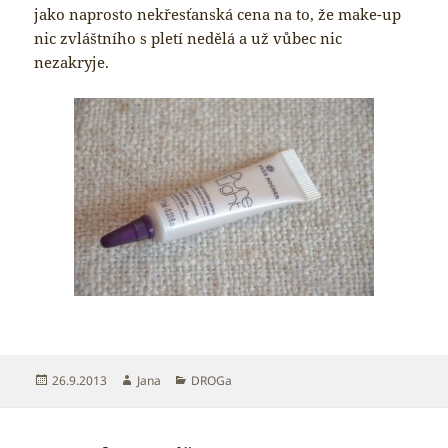
jako naprosto nekřesťanská cena na to, že make-up
nic zvláštního s pletí nedělá a už vůbec nic
nezakryje.
Publikováno:
Autor:
Rubriky:
26.9.2013
Jana
DROGa