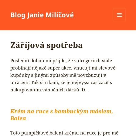
Blog Janie Milíčové
MENU
A
WIDGETY
Záříjová spotřeba
Poslední dobou mi přijde, že v drogeriích stále
probíhají nějaké super akce, vnucují mi slevové
kupónky a jinými způsoby mě povzbuzují v
utrácení. Tak si říkám, že je nejvyšší čas začít s
nakupováním vánočních dárků :D…
Krém na ruce s bambuckým máslem,
Balea
Toto pumpičkové balení krému na ruce je pro mě