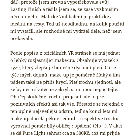
dál), protože jsem zrovna vypotřebovala svůj
Lasting Finish a těšila jsem se, že zase vyzkouším
něco nového. Maličké 7ml balení je praktické a
ideální na cesty. Teď už neodhadnu, na kolik použití
mi vystačil, ale rozhodně mi vydržel déle, než jsem
očekávala.
Podle popisu z oficiálních YR stránek se má jednat
o lehký rozjasňující make-up. Obsahuje výtažek z
rýže, který zlepšuje buněčné dýchání pleti. Co se
týče mých dojmů: make-up je poměrně řídký a tím
pádem také ne příliš krycí. Pleť trochu sjednotí, ale
že by něco skutečně zakryl, s tím moc nepočítejte.
Obličej skutečně trochu projasní, ale to je z
pozitivních efektů asi tak vše. Přestože se nejedná o
ten úplně nejsvětlejší odstín, teď na konci léta mi
make-up docela pěkně sednul – respektive trochu
vyrovnal poměr bílý obličej : opálené tělo ;-). V akci
se dá Pure Light sehnat cca za 300Kč, což mi přijde