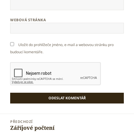
WEBOVÁ STRÁNKA
Uložit do prohlížeče jméno, e-mail a webovou stránku pro
budoucí komentáře.
Navigace
PŘEDCHOZÍ
pro
Záříjové počtení
Předchozí
příspěvek