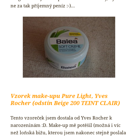
ne za tak příjemný peníz :-)…
Vzorek make-upu Pure Light, Yves
Rocher (odstín Beige 200 TEINT CLAIR)
Tento vzoreček jsem dostala od Yves Rocher k
narozeninám :D. Make-up mě potěšil (možná i víc
než loňská bižu, kterou jsem nakonec stejně poslala