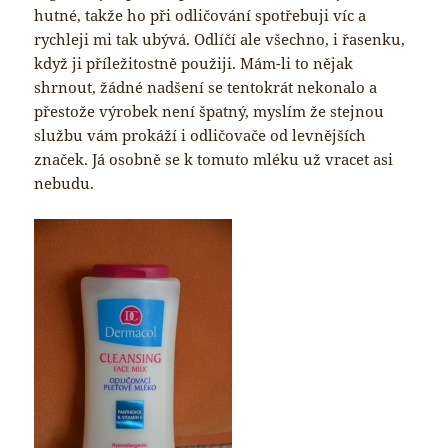
hutné, takže ho při odličování spotřebuji víc a
rychleji mi tak ubývá. Odlíčí ale všechno, i řasenku,
když ji příležitostně použiji. Mám-li to nějak
shrnout, žádné nadšení se tentokrát nekonalo a
přestože výrobek není špatný, myslím že stejnou
službu vám prokáží i odličovače od levnějších
značek. Já osobně se k tomuto mléku už vracet asi
nebudu.