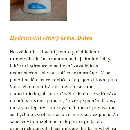
Hydratační tělový krém, Balea
Na své letní cestování jsem si pořídila tento
univerzální krém s vitamínem E. Je hodně řídký,
takže ta hydratace je podle mě zavádějící a
nedostatečná – ale na cestách se to přežije. Dá se
použít na tělo, ruce i obličej a to je jeho hlavní plus.
Voní celkem neutrálně – není to sice nic
okouzlujícího, ale ani rušivého. Krém se vstřebává
na můj vkus dost pomalu, člověk je po něm takový
mokrý a ulepený… no když nad tím tak přemýšlím,
asi bych na výrobku našla víc mínusů než plusů. Za
sebe tedy bohužel moc nedoporučuju. Jistě v
drogeriích objevíte lepší univerzální krémy, byť asi