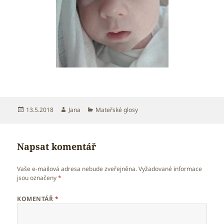
Publikováno:
Autor:
Rubriky:
13.5.2018
Jana
Mateřské glosy
Napsat komentář
Vaše e-mailová adresa nebude zveřejněna.
Vyžadované informace
jsou označeny
*
KOMENTÁŘ
*