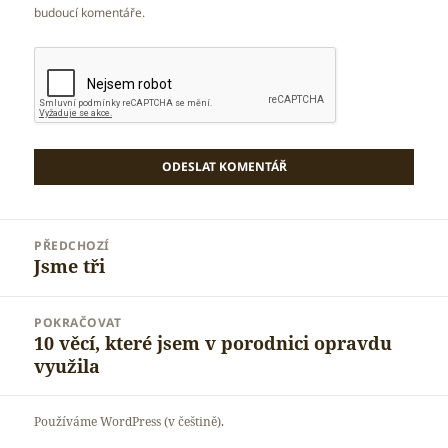
budoucí komentáře.
Navigace
PŘEDCHOZÍ
pro
Jsme tři
Předchozí
příspěvek
příspěvek:
POKRAČOVAT
10 věcí, které jsem v porodnici opravdu
Následující
využila
příspěvek:
Používáme WordPress (v češtině).