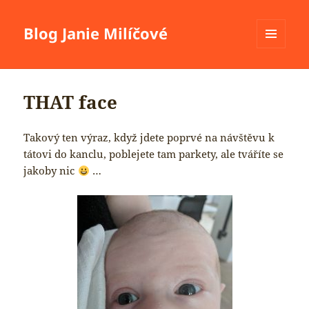
Blog Janie Milíčové
MENU
A
WIDGETY
THAT face
Takový ten výraz, když jdete poprvé na návštěvu k
tátovi do kanclu, poblejete tam parkety, ale tváříte se
jakoby nic
…