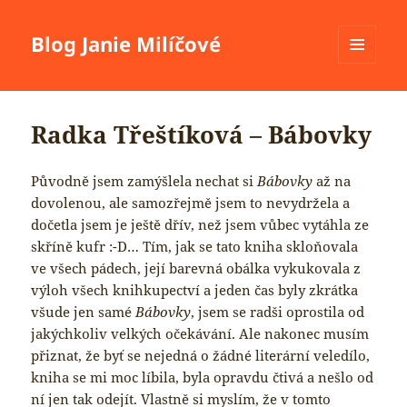
Blog Janie Milíčové
MENU
A
WIDGETY
Radka Třeštíková – Bábovky
Původně jsem zamýšlela nechat si
Bábovky
až na
dovolenou, ale samozřejmě jsem to nevydržela a
dočetla jsem je ještě dřív, než jsem vůbec vytáhla ze
skříně kufr :-D… Tím, jak se tato kniha skloňovala
ve všech pádech, její barevná obálka vykukovala z
výloh všech knihkupectví a jeden čas byly zkrátka
všude jen samé
Bábovky
, jsem se radši oprostila od
jakýchkoliv velkých očekávání. Ale nakonec musím
přiznat, že byť se nejedná o žádné literární veledílo,
kniha se mi moc líbila, byla opravdu čtivá a nešlo od
ní jen tak odejít. Vlastně si myslím, že v tomto