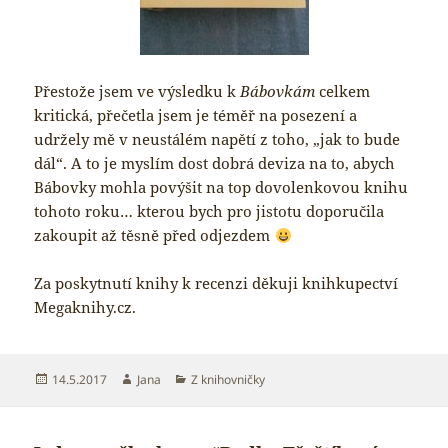
Přestože jsem ve výsledku k
Bábovkám
celkem
kritická, přečetla jsem je téměř na posezení a
udržely mě v neustálém napětí z toho, „jak to bude
dál“. A to je myslím dost dobrá deviza na to, abych
Bábovky mohla povýšit na top dovolenkovou knihu
tohoto roku… kterou bych pro jistotu doporučila
zakoupit až těsně před odjezdem
Za poskytnutí knihy k recenzi děkuji knihkupectví
Megaknihy.cz.
Publikováno:
Autor:
Rubriky:
14.5.2017
Jana
Z knihovničky