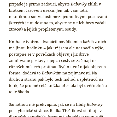
případě je přímo žádoucí, abyste
Bábovky
zhltli v
krátkém časovém úseku. Jen tak vám totiž
neuniknou souvislosti mezi jednotlivými postavami
(kterých je tu dost na to, abyste se v nich brzy začali
ztrácet) a jejich propletenými osudy.
Kniha je tvořena dvanácti povídkami a každá z nich
má jinou hrdinku – jak už jsem ale naznačila výše,
postupně se v povídkách objevují již dříve
zmiňované postavy a jejich cesty se začínají na
různých místech protínat. Byť to není nijak objevná
forma, dodává to
Bábovkám
na zajímavosti. Na
druhou stranu pak bylo těch náhod a spletenců už
tolik, že pro mě celá knížka přestala být uvěřitelná a
to je škoda.
Samotnou mě překvapilo, jak se mi líbily
Bábovky
po stylistické stránce. Radka Třeštíková si libuje v
dlouhých souvětích, která mě obvykle v textu ruší,