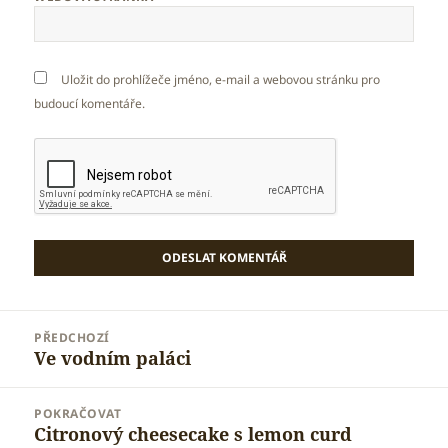
Uložit do prohlížeče jméno, e-mail a webovou stránku pro
budoucí komentáře.
Navigace
PŘEDCHOZÍ
pro
Ve vodním paláci
Předchozí
příspěvek
příspěvek:
POKRAČOVAT
Citronový cheesecake s lemon curd
Následující