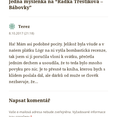
Jedna myšlenka na “Radka Třeštíková –
Bábovky”
Terez
napsal:
8.10.2017 (21:18)
Ha! Mám asi podobné pocity. Jelikož byla všude a v
našem plátku Lógr na ni vyšla bombastická recenze,
tak jsem si ji poručila vloni k svátku, přečetla
jedním dechem a usoudila, že to teda bylo mnoho
povyku pro nic. Je to přesně ta kniha, kterou bych s
klidem poslala dál, ale dárků od muže se člověk
nezbavuje, že…
Napsat komentář
Vaše e-mailová adresa nebude zveřejněna.
Vyžadované informace
jsou označeny
*