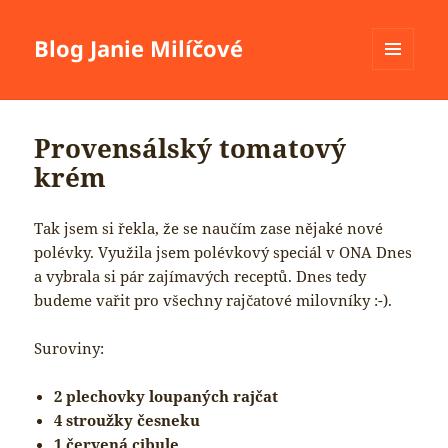
Blog Janie Milíčové
MENU
A
WIDGETY
Provensálský tomatový
krém
Tak jsem si řekla, že se naučím zase nějaké nové
polévky. Využila jsem polévkový speciál v ONA Dnes
a vybrala si pár zajímavých receptů. Dnes tedy
budeme vařit pro všechny rajčatové milovníky :-).
Suroviny:
2 plechovky loupaných rajčat
4 stroužky česneku
1 červená cibule