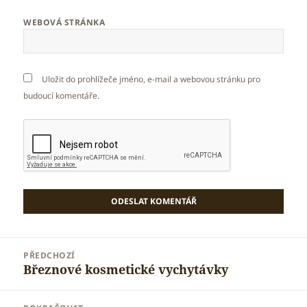
WEBOVÁ STRÁNKA
Uložit do prohlížeče jméno, e-mail a webovou stránku pro
budoucí komentáře.
Navigace
PŘEDCHOZÍ
pro
Březnové kosmetické vychytávky
Předchozí
příspěvek
příspěvek: