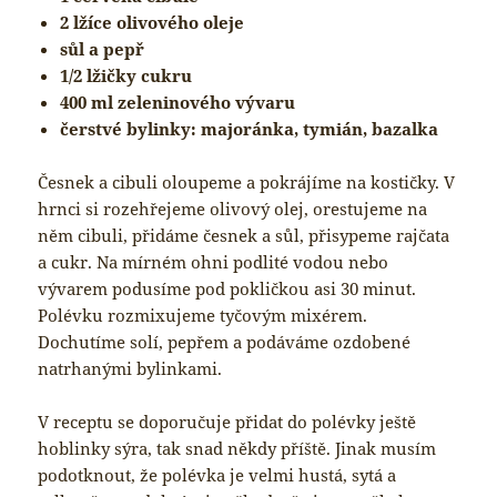
2 lžíce olivového oleje
sůl a pepř
1/2 lžičky cukru
400 ml zeleninového vývaru
čerstvé bylinky: majoránka, tymián, bazalka
Česnek a cibuli oloupeme a pokrájíme na kostičky. V
hrnci si rozehřejeme olivový olej, orestujeme na
něm cibuli, přidáme česnek a sůl, přisypeme rajčata
a cukr. Na mírném ohni podlité vodou nebo
vývarem podusíme pod pokličkou asi 30 minut.
Polévku rozmixujeme tyčovým mixérem.
Dochutíme solí, pepřem a podáváme ozdobené
natrhanými bylinkami.
V receptu se doporučuje přidat do polévky ještě
hoblinky sýra, tak snad někdy příště. Jinak musím
podotknout, že polévka je velmi hustá, sytá a