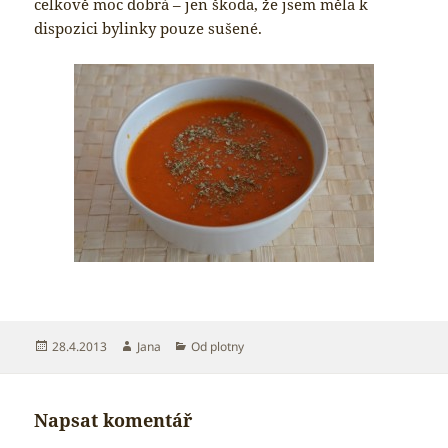
celkově moc dobrá – jen škoda, že jsem měla k
dispozici bylinky pouze sušené.
Publikováno:
Autor:
Rubriky:
28.4.2013
Jana
Od plotny
Napsat komentář