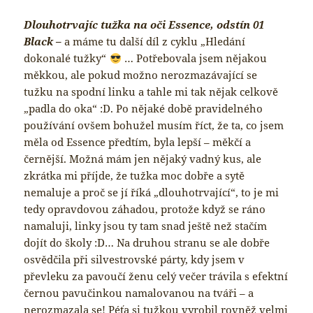
Dlouhotrvajíc tužka na oči Essence
, odstín 01
Black –
a máme tu další díl z cyklu „Hledání
dokonalé tužky“
… Potřebovala jsem nějakou
měkkou, ale pokud možno nerozmazávající se
tužku na spodní linku a tahle mi tak nějak celkově
„padla do oka“ :D. Po nějaké době pravidelného
používání ovšem bohužel musím říct, že ta, co jsem
měla od Essence předtím, byla lepší – měkčí a
černější. Možná mám jen nějaký vadný kus, ale
zkrátka mi příjde, že tužka moc dobře a sytě
nemaluje a proč se jí říká „dlouhotrvající“, to je mi
tedy opravdovou záhadou, protože když se ráno
namaluji, linky jsou ty tam snad ještě než stačím
dojít do školy :D… Na druhou stranu se ale dobře
osvědčila při silvestrovské párty, kdy jsem v
převleku za pavoučí ženu celý večer trávila s efektní
černou pavučinkou namalovanou na tváři – a
nerozmazala se! Péťa si tužkou vyrobil rovněž velmi