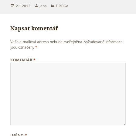
Publikováno:
Autor:
Rubriky:
2.1.2012
Jana
DROGa
Napsat komentář
Vaše e-mailová adresa nebude zveřejněna.
Vyžadované informace
jsou označeny
*
KOMENTÁŘ
*
JMÉNO
*