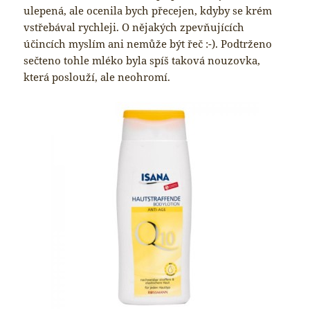
ulepená, ale ocenila bych přecejen, kdyby se krém
vstřebával rychleji. O nějakých zpevňujících
účincích myslím ani nemůže být řeč :-). Podtrženo
sečteno tohle mléko byla spíš taková nouzovka,
která poslouží, ale neohromí.