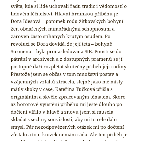
světa, kde si lidé uchovali řadu tradic i vědomostí o
lidovém léčitelství. Hlavní hrdinkou příběhu je
Dora Idesová – potomek rodu žítkovských bohyní –
žen obdařených mimořádnými schopnostmi a
zároveň často stíhaných krutým osudem. Po
revoluci se Dora dovídá, že její teta – bohyně
Surmena – byla pronásledována StB. Pouští se do
pátrání v archivech a z dostupných pramenů se jí
postupně daří rozplétat skutečný příběh její rodiny.
Přestože jsem se občas v tom množství postav a
vzájemných vztahů ztrácela, stejně jako mě místy
mátly skoky v čase, Kateřina Tučková přišla s
originálním a skvěle zpracovaným tématem. Skoro
až hororové vyústění příběhu mi ještě dlouho po
dočtení vířilo v hlavě a znovu jsem si musela
skládat všechny souvislosti, aby mi to celé dalo
smysl. Pár nezodpovězených otázek mi po dočtení
zůstalo a to u knížek nemám ráda. Ale ten příběh je