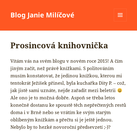
Blog Janie Milíčové
MENU
A
WIDGETY
Prosincová knihovnička
Vítám vás na svém blogu v novém roce 2015! A čím
jiným začít, než právě knížkami. S politováním
musím konstatovat, že jedinou knížkou, kterou mi
tentokrát Ježíšek přinesl, byla kuchařka Dity P. – což,
jak jistě sami uznáte, nejde zařadit mezi beletrii
Ale ono je to možná dobře. Aspoň se třeba letos
konečně dostanu ke spoustě těch nepřečtených restů
doma i v Brně nebo se vrátím ke svým starým
oblíbeným knížkám a přečtu si je ještě jednou.
Nebylo by to hezké novoroční předsevzetí ;-)?