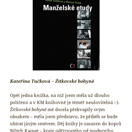
Kateřina Tučková – Žítkovské bohyně
Opět jedna knížka, na níž jsem měla už dlouho
políčeno a v KM knihovně je téměř neulovitelná :-).
Žítkovské bohyně
mě docela překvapily svým
obsahem – měla jsem představu, že příběh se bude
ubírat jiným směrem. Děj knihy je zasazen do kopců
Bílých Karpat – kraje odříznutého od moderního