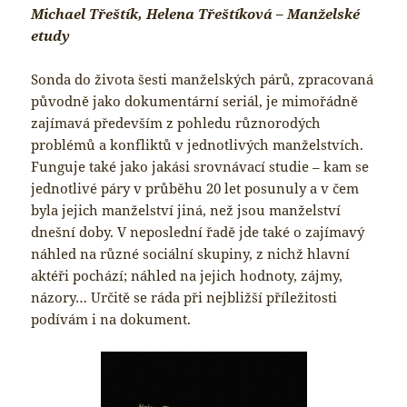
Michael Třeštík, Helena Třeštíková – Manželské
etudy
Sonda do života šesti manželských párů, zpracovaná
původně jako dokumentární seriál, je mimořádně
zajímavá především z pohledu různorodých
problémů a konfliktů v jednotlivých manželstvích.
Funguje také jako jakási srovnávací studie – kam se
jednotlivé páry v průběhu 20 let posunuly a v čem
byla jejich manželství jiná, než jsou manželství
dnešní doby. V neposlední řadě jde také o zajímavý
náhled na různé sociální skupiny, z nichž hlavní
aktéři pochází; náhled na jejich hodnoty, zájmy,
názory… Určitě se ráda při nejbližší příležitosti
podívám i na dokument.