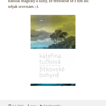
natolik magický a silný, že tentokrát se s tím asi
nějak srovnám ;-).
Publikováno:
Autor:
Rubriky:
1.1.2015
Jana
Z knihovničky