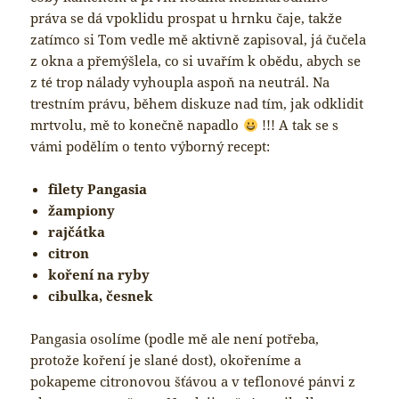
práva se dá vpoklidu prospat u hrnku čaje, takže
zatímco si Tom vedle mě aktivně zapisoval, já čučela
z okna a přemýšlela, co si uvařím k obědu, abych se
z té trop nálady vyhoupla aspoň na neutrál. Na
trestním právu, během diskuze nad tím, jak odklidit
mrtvolu, mě to konečně napadlo
!!! A tak se s
vámi podělím o tento výborný recept:
filety Pangasia
žampiony
rajčátka
citron
koření na ryby
cibulka, česnek
Pangasia osolíme (podle mě ale není potřeba,
protože koření je slané dost), okořeníme a
pokapeme citronovou šťávou a v teflonové pánvi z