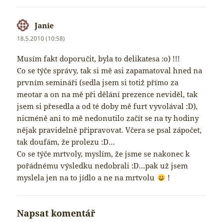
Janie
napsal:
18.5.2010 (10:58)
Musím fakt doporučit, byla to delikatesa :o) !!!
Co se týče správy, tak si mě asi zapamatoval hned na
prvním semináři (sedla jsem si totiž přímo za
meotar a on na mě při dělání prezence neviděl, tak
jsem si přesedla a od té doby mě furt vyvolával :D),
nicméně ani to mě nedonutilo začít se na ty hodiny
nějak pravidelně připravovat. Včera se psal zápočet,
tak doufám, že prolezu :D…
Co se týče mrtvoly, myslím, že jsme se nakonec k
pořádnému výsledku nedobrali :D…pak už jsem
myslela jen na to jídlo a ne na mrtvolu
!
Napsat komentář