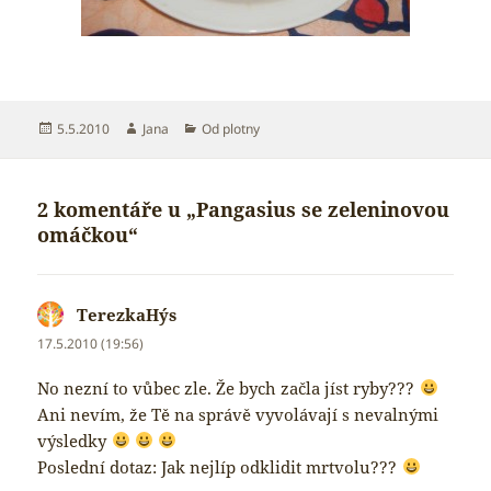
Publikováno:
Autor:
Rubriky:
5.5.2010
Jana
Od plotny
2 komentáře u „Pangasius se zeleninovou
omáčkou“
TerezkaHýs
napsal:
17.5.2010 (19:56)
No nezní to vůbec zle. Že bych začla jíst ryby???
Ani nevím, že Tě na správě vyvolávají s nevalnými
výsledky
Poslední dotaz: Jak nejlíp odklidit mrtvolu???