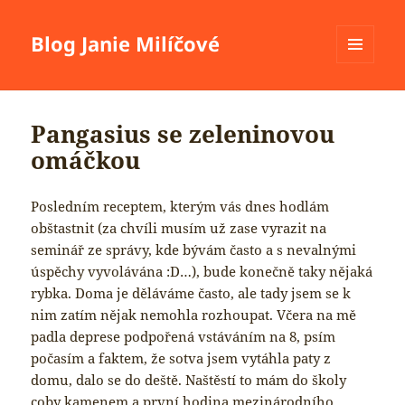
Blog Janie Milíčové
MENU
A
WIDGETY
Pangasius se zeleninovou
omáčkou
Posledním receptem, kterým vás dnes hodlám
obštastnit (za chvíli musím už zase vyrazit na
seminář ze správy, kde bývám často a s nevalnými
úspěchy vyvolávána :D…), bude konečně taky nějaká
rybka. Doma je děláváme často, ale tady jsem se k
nim zatím nějak nemohla rozhoupat. Včera na mě
padla deprese podpořená vstáváním na 8, psím
počasím a faktem, že sotva jsem vytáhla paty z
domu, dalo se do deště. Naštěstí to mám do školy
coby kamenem a první hodina mezinárodního