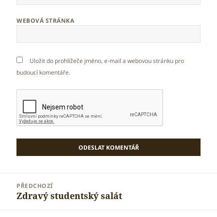
WEBOVÁ STRÁNKA
Uložit do prohlížeče jméno, e-mail a webovou stránku pro
budoucí komentáře.
Navigace
PŘEDCHOZÍ
pro
Zdravý studentský salát
Předchozí
příspěvek
příspěvek: