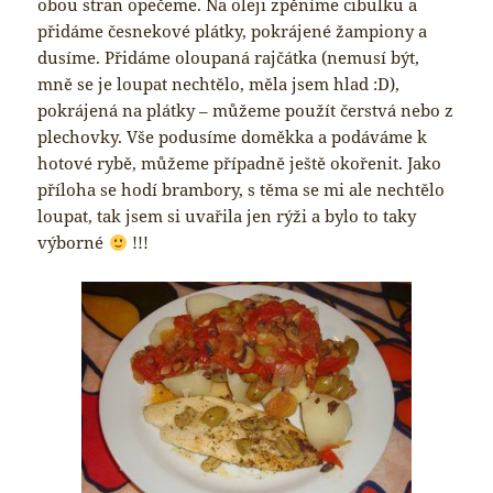
obou stran opečeme. Na oleji zpěníme cibulku a
přidáme česnekové plátky, pokrájené žampiony a
dusíme. Přidáme oloupaná rajčátka (nemusí být,
mně se je loupat nechtělo, měla jsem hlad :D),
pokrájená na plátky – můžeme použít čerstvá nebo z
plechovky. Vše podusíme doměkka a podáváme k
hotové rybě, můžeme případně ještě okořenit. Jako
příloha se hodí brambory, s těma se mi ale nechtělo
loupat, tak jsem si uvařila jen rýži a bylo to taky
výborné
!!!