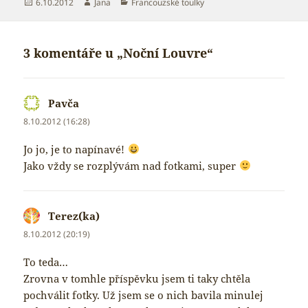
Publikováno:
Autor:
Rubriky:
6.10.2012
Jana
Francouzské toulky
3 komentáře u „Noční Louvre“
Pavča
napsal:
8.10.2012 (16:28)
Jo jo, je to napínavé!
Jako vždy se rozplývám nad fotkami, super
Terez(ka)
napsal:
8.10.2012 (20:19)
To teda…
Zrovna v tomhle příspěvku jsem ti taky chtěla
pochválit fotky. Už jsem se o nich bavila minulej