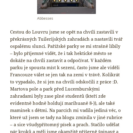
Abbesses
Cestou do Louvru jsme se opět na chvíli zastavili v
překrásných Tuilerijských zahradách a nastavili tvář
ospalému slunci. Pařížské parky se mi strašně líbily
– bylo příjemné vidět, že i tak hektické město se
dokáže na chvíli zastavit a odpočívat. V každém
parku je spousta míst k sezení, často jsme ale viděli
Francouze válet se jen tak na zemi v trávě. Kolikrát
to vypadalo, že si jen na chvíli odskočili z práce :D.
Martova pole a park před Lucemburskými
zahradami byly zase plné studentů (kteří zde
evidentně hodně holdují marihuaně 8-)), ale také
maminek s dětmi. Na parcích mi vadila jediná věc, o
které už jsem se tady na blogu zmínila v jiné rubrice
– a sice všudypřítomný písek a prach. Stačilo udělat
pár kroků a měli jsme okamžitě příšerně špinavé a