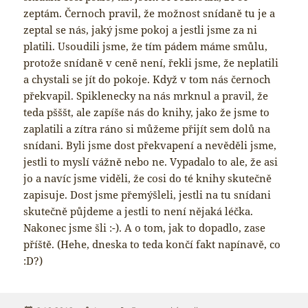
zeptám. Černoch pravil, že možnost snídaně tu je a
zeptal se nás, jaký jsme pokoj a jestli jsme za ni
platili. Usoudili jsme, že tím pádem máme smůlu,
protože snídaně v ceně není, řekli jsme, že neplatili
a chystali se jít do pokoje. Když v tom nás černoch
překvapil. Spiklenecky na nás mrknul a pravil, že
teda pšššt, ale zapíše nás do knihy, jako že jsme to
zaplatili a zítra ráno si můžeme přijít sem dolů na
snídani. Byli jsme dost překvapení a nevěděli jsme,
jestli to myslí vážně nebo ne. Vypadalo to ale, že asi
jo a navíc jsme viděli, že cosi do té knihy skutečně
zapisuje. Dost jsme přemýšleli, jestli na tu snídani
skutečně půjdeme a jestli to není nějaká léčka.
Nakonec jsme šli :-). A o tom, jak to dopadlo, zase
příště. (Hehe, dneska to teda končí fakt napínavě, co
:D?)