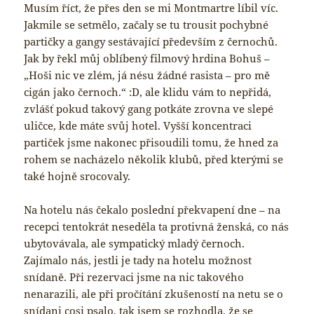
Musím říct, že přes den se mi Montmartre líbil víc.
Jakmile se setmělo, začaly se tu trousit pochybné
partičky a gangy sestávající především z černochů.
Jak by řekl můj oblíbený filmový hrdina Bohuš –
„Hoši nic ve zlém, já nésu žádné rasista – pro mě
cigán jako černoch.“ :D, ale klidu vám to nepřidá,
zvlášť pokud takový gang potkáte zrovna ve slepé
uličce, kde máte svůj hotel. Vyšší koncentraci
partiček jsme nakonec přisoudili tomu, že hned za
rohem se nacházelo několik klubů, před kterými se
také hojně srocovaly.
Na hotelu nás čekalo poslední překvapení dne – na
recepci tentokrát neseděla ta protivná ženská, co nás
ubytovávala, ale sympatický mladý černoch.
Zajímalo nás, jestli je tady na hotelu možnost
snídaně. Při rezervaci jsme na nic takového
nenarazili, ale při pročítání zkušeností na netu se o
snídani cosi psalo, tak jsem se rozhodla, že se