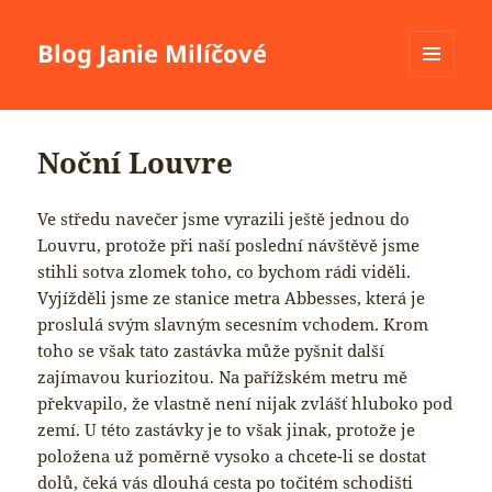
Blog Janie Milíčové
MENU
A
WIDGETY
Noční Louvre
Ve středu navečer jsme vyrazili ještě jednou do
Louvru, protože při naší poslední návštěvě jsme
stihli sotva zlomek toho, co bychom rádi viděli.
Vyjížděli jsme ze stanice metra Abbesses, která je
proslulá svým slavným secesním vchodem. Krom
toho se však tato zastávka může pyšnit další
zajímavou kuriozitou. Na pařížském metru mě
překvapilo, že vlastně není nijak zvlášť hluboko pod
zemí. U této zastávky je to však jinak, protože je
položena už poměrně vysoko a chcete-li se dostat
dolů, čeká vás dlouhá cesta po točitém schodišti