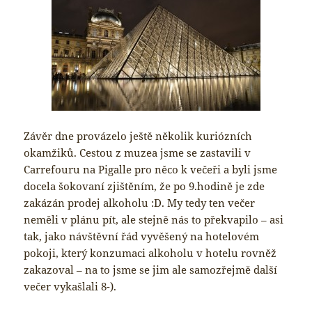
Závěr dne provázelo ještě několik kuriózních
okamžiků. Cestou z muzea jsme se zastavili v
Carrefouru na Pigalle pro něco k večeři a byli jsme
docela šokovaní zjištěním, že po 9.hodině je zde
zakázán prodej alkoholu :D. My tedy ten večer
neměli v plánu pít, ale stejně nás to překvapilo – asi
tak, jako návštěvní řád vyvěšený na hotelovém
pokoji, který konzumaci alkoholu v hotelu rovněž
zakazoval – na to jsme se jim ale samozřejmě další
večer vykašlali 8-).