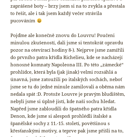
zaprášené boty – brzy jsem si na to zvykla a přestala
to řešit, ale i tak jsem každý večer strávila
pucováním
Pojďme ale konečně znovu do Louvru! Poučeni
minulou zkušeností, dali jsme si tentokrát opravdu
pozor na otevírací hodiny 8-). Nejprve jsme zamířili
do prvního patra křídla Richelieu, kde se nacházejí
honosné komnaty Napoleona III. Po této „zámecké“
prohlídce, která byla (jak jinak) velmi rozsáhlá a
únavná, jsme zatoužili po italských sochách, neboť
jsme se tu do jedné minule zamilovali a oběma nám
nedala spát :D. Protože Louvre je pravým bludištěm,
nebyli jsme si úplně jistí, kde naši sochu hledat.
Napřed jsme zabloudili do špatného patra křídla
Denon, kde jsme si alespoň prohlédli italské a
španělské sochy z 11.-15. století, povětšinou s
křesťanskými motivy, a teprve pak jsme přišli na to,