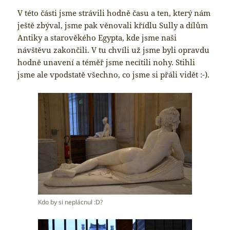
V této části jsme strávili hodně času a ten, který nám
ještě zbýval, jsme pak věnovali křídlu Sully a dílům
Antiky a starověkého Egypta, kde jsme naši
návštěvu zakončili. V tu chvíli už jsme byli opravdu
hodně unavení a téměř jsme necítili nohy. Stihli
jsme ale vpodstatě všechno, co jsme si přáli vidět :-).
Kdo by si neplácnul :D?