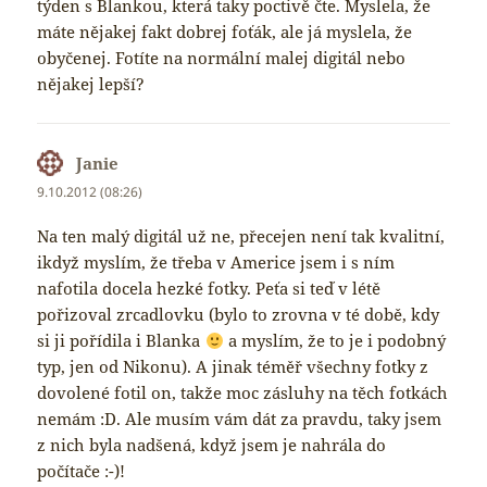
týden s Blankou, která taky poctivě čte. Myslela, že
máte nějakej fakt dobrej foťák, ale já myslela, že
obyčenej. Fotíte na normální malej digitál nebo
nějakej lepší?
Janie
napsal:
9.10.2012 (08:26)
Na ten malý digitál už ne, přecejen není tak kvalitní,
ikdyž myslím, že třeba v Americe jsem i s ním
nafotila docela hezké fotky. Peťa si teď v létě
pořizoval zrcadlovku (bylo to zrovna v té době, kdy
si ji pořídila i Blanka
a myslím, že to je i podobný
typ, jen od Nikonu). A jinak téměř všechny fotky z
dovolené fotil on, takže moc zásluhy na těch fotkách
nemám :D. Ale musím vám dát za pravdu, taky jsem
z nich byla nadšená, když jsem je nahrála do
počítače :-)!