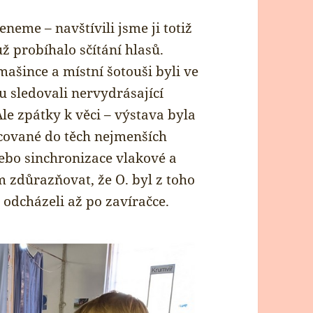
neme – navštívili jsme ji totiž
ž probíhalo sčítání hlasů.
ašince a místní šotouši byli ve
u sledovali nervydrásající
le zpátky k věci – výstava byla
cované do těch nejmenších
nebo sinchronizace vlakové a
 zdůrazňovat, že O. byl z toho
odcházeli až po zavíračce.