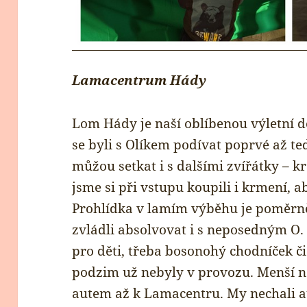
Lamacentrum Hády
Lom Hády je naší oblíbenou výletní d
se byli s Olíkem podívat poprvé až te
můžou setkat i s dalšími zvířátky – k
jsme si při vstupu koupili i krmení, ab
Prohlídka v lamím výběhu je poměrně 
zvládli absolvovat i s neposedným O. V
pro děti, třeba bosonohý chodníček či
podzim už nebyly v provozu. Menší ne
autem až k Lamacentru. My nechali a