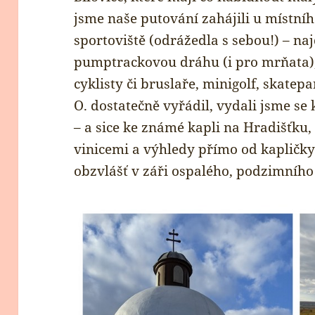
jsme naše putování zahájili u místníh
sportoviště (odrážedla s sebou!) – na
pumptrackovou dráhu (i pro mrňata),
cyklisty či bruslaře, minigolf, skatepa
O. dostatečně vyřádil, vydali jsme s
– a sice ke známé kapli na Hradišťku,
vinicemi a výhledy přímo od kapličk
obzvlášť v záři ospalého, podzimního