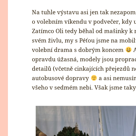
Na tuhle výstavu asi jen tak nezapome
o volebním víkendu v podvečer, kdy u
Zatímco Oli tedy běhal od mašinky k m
svém živlu, my s Péťou jsme na mobil
volební drama s dobrým koncem
A
opravdu úžasná, modely jsou propra
detailů (včetně cinkajících přejezdů 
autobusové dopravy
a asi nemusím
všeho v sedmém nebi. Však jsme taky 