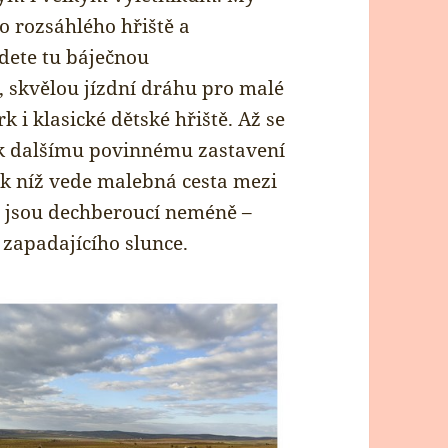
o rozsáhlého hřiště a
jdete tu báječnou
 skvělou jízdní dráhu pro malé
rk i klasické dětské hřiště. Až se
e k dalšímu povinnému zastavení
 k níž vede malebná cesta mezi
y jsou dechberoucí neméně –
 zapadajícího slunce.