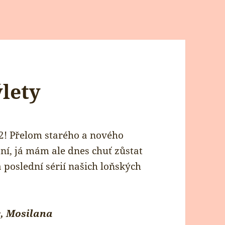
lety
2! Přelom starého a nového
ní, já mám ale dnes chuť zůstat
 poslední sérií našich loňských
c, Mosilana