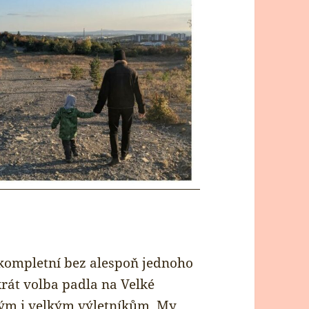
kompletní bez alespoň jednoho
rát volba padla na Velké
lým i velkým výletníkům. My