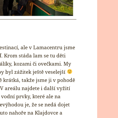
estinací, ale v Lamacentru jsme
ď. Krom stáda lam se tu děti
rálíky, kozami či ovečkami. My
y byl zážitek ještě veselejší
krátká, takže jsme ji v pohodě
 areálu najdete i další vyžití
 vodní prvky, které ale na
výhodou je, že se nedá dojet
uto nahoře na Klajdovce a