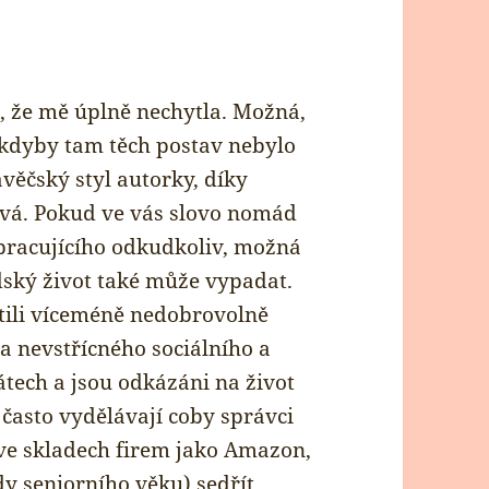
, že mě úplně nechytla. Možná,
 kdyby tam těch postav nebylo
avěčský styl autorky, díky
ivá. Pokud ve vás slovo nomád
pracujícího odkudkoliv, možná
ský život také může vypadat.
ustili víceméně nedobrovolně
a nevstřícného sociálního a
tech a jsou odkázáni na život
 často vydělávají coby správci
ve skladech firem jako Amazon,
y seniorního věku) sedřít