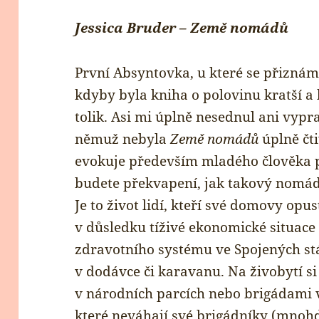
Jessica Bruder – Země nomádů
První Absyntovka, u které se přiznám
kdyby byla kniha o polovinu kratší a
tolik. Asi mi úplně nesednul ani vypr
němuž nebyla
Země nomádů
úplně čt
evokuje především mladého člověka 
budete překvapení, jak takový nomád
Je to život lidí, kteří své domovy op
v důsledku tíživé ekonomické situace 
zdravotního systému ve Spojených stá
v dodávce či karavanu. Na živobytí si
v národních parcích nebo brigádami 
které neváhají své brigádníky (mnohd