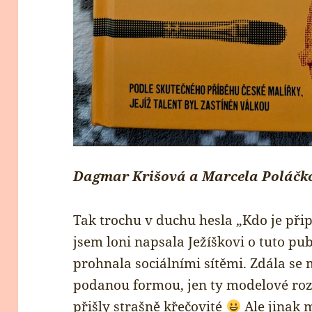
Dagmar Krišová a Marcela Poláčková
Tak trochu v duchu hesla „Kdo je př
jsem loni napsala Ježíškovi o tuto pub
prohnala sociálními sítěmi. Zdála se m
podanou formou, jen ty modelové rozh
přišly strašně křečovité
Ale jinak 