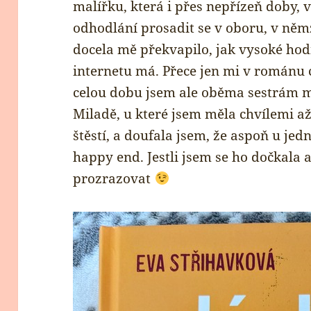
malířku, která i přes nepřízeň doby, v 
odhodlání prosadit se v oboru, v něm
docela mě překvapilo, jak vysoké hod
internetu má. Přece jen mi v románu 
celou dobu jsem ale oběma sestrám m
Miladě, u které jsem měla chvílemi až 
štěstí, a doufala jsem, že aspoň u jed
happy end. Jestli jsem se ho dočkal
prozrazovat