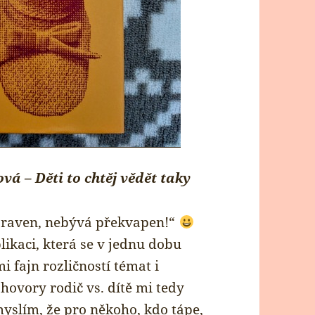
 – Děti to chtěj vědět taky
ipraven, nebývá překvapen!“
likaci, která se v jednu dobu
i fajn rozličností témat i
ovory rodič vs. dítě mi tedy
myslím, že pro někoho, kdo tápe,