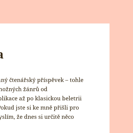
a
ný čtenářský příspěvek – tohle
 možných žánrů od
likace až po klasickou beletrii
okud jste si ke mně přišli pro
slím, že dnes si určitě něco