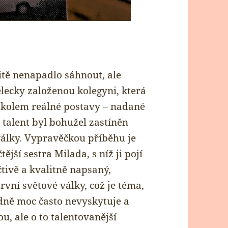
itě nenapadlo sáhnout, ale
lecky založenou kolegyni, která
očí kolem reálné postavy – nadané
 talent byl bohužel zastíněn
války. Vypravěčkou příběhu je
jší sestra Milada, s níž ji pojí
čtivě a kvalitně napsaný,
první světové války, což je téma,
odně moc často nevyskytuje a
, ale o to talentovanější