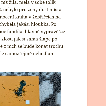
níž žila, měla v sobě tolik
ž nebylo pro ženy dost místa,
nocení kniha v žebříčcích na
chyběla jakási hloubka. Po
oc fandila, hlavně vypravěčce
zlost, jak si sama šlape po
né z nich se bude konat trochu
a ale samozřejmě nehodlám