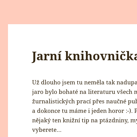
Jarní knihovničk
Už dlouho jsem tu neměla tak nadupa
jaro bylo bohaté na literaturu všech
žurnalistických prací přes naučné pub
a dokonce tu máme i jeden horor :-). P
nějaký ten knižní tip na ptázdniny, my
vyberete…