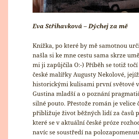
Eva Střihavková – Dýchej za mě
Knížka, po které by mě samotnou urč
našla si ke mne cestu sama skrze umě
mi ji zapůjčila O:-) Příběh se totiž t
české malířky Augusty Nekolové, jejíž
historickými kulisami první světové 
Gustina mladší a o poznání pragmatičtě
silné pouto. Přestože román je velice 
přibližuje život běžných lidí za časů 
které se v aktuální české próze rozh
navíc se soustředí na polozapomenutou