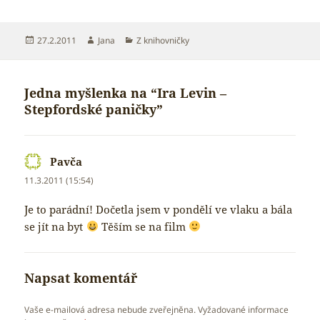
Publikováno:
Autor:
Rubriky:
27.2.2011
Jana
Z knihovničky
Jedna myšlenka na “Ira Levin –
Stepfordské paničky”
Pavča
napsal:
11.3.2011 (15:54)
Je to parádní! Dočetla jsem v pondělí ve vlaku a bála
se jít na byt
Těším se na film
Napsat komentář
Vaše e-mailová adresa nebude zveřejněna.
Vyžadované informace