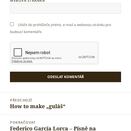
WEBOVÁ STRÁNKA
Uložit do prohlížeče jméno, e-mail a webovou stránku pro
budoucí komentáře.
Navigace
PŘEDCHOZÍ
pro
How to make „guláš“
Předchozí
příspěvek
příspěvek:
POKRAČOVAT
Federico García Lorca – Písně na
Následující