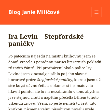
Blog Janie Milíčové
MENU
A
WIDGETY
Ira Levin – Stepfordské
paničky
Po pátečním nájezdu na místní knihovnu jsem se
domů vracela s pořádnou náručí literárních pokladů
různých žánrů. Při procházení okolo police Iry
Levina jsem z nostalgie sáhla po jeho slavné
hororové próze
Stepfordské paničky
, kterou jsem už
sice kdysi dávno četla a dokonce si i pamatovala
hlavní pointu, ale to mi nezabránilo v tom, abych si
ji se stejnou chutí a napětím přečetla během tohoto
víkendu znovu. Všem, co ještě neměli tu čest, tuto
krátkou, nicméně velmi působivou novelu vřele