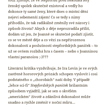
totiž zjišťuje, že ve Stepfordu před několika lety
ženský spolek skutečně existoval a vedly ho
dokonce ty samé ženy, které dnes o místní dění
nejeví sebemenší zájem! Co se tedy s nimy
přihodilo, že tak radikálně změnily své názory i
způsob života? Abych z děje neprozradila příliš,
dodám už jen, že Joanně se skutečně podaří zjistit,
co se ve městě děje a co vězí za nepřirozenou
dokonalostí a poslušností stepfordských paniček – to
už se ovšem rozbíhá hra s časem – nebo s Joanninou
vlastní paranoiou ;-)???
Literární kritika vyzdvihuje, že Ira Levin je ve svých
zastřeně hororových prózách schopen vyslovit i cosi
podstatného o „chorobách“ naší doby. V případě
„lehce sci-fi“
Stepfordských paniček
brilantním
způsobem vyjádřil, jak se sen o skvělém
„americkém“ životě a zdánlivá dokonalost může
snadno a rychle změnit v noční můru…