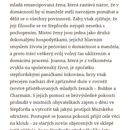
mladá emancipovaná žena, která zastává názor, že v
domácnosti by si manželé měli navzájem pomáhat a
dělit se o všechny povinnosti. Záhy však zjišťuje, že
její filosofie se ve Stepfordu nejspíš nesetká s
pochopením. Místní ženy jsou jedna jako druhá
dokonalými hospodyňkami, jejichž hlavním
smyslem života je pečování o domáctnost a manžela,
a proto tráví veškerý svůj volný čas uklízením a
domácími pracemi. Joanna, která je z velkoměsta
zvyklá na společenský život, je zpočátku
stepfordskými paničkami šokována, brzy však
přecejen nachází dvě zpřízněné duše v rovněž
čerstvě přistěhovaných mladých ženách – Bobbie a
Charmain. S jejich pomocí se bezvýsledně pokouší
probudit v místních obyvatelkách zájem o dění ve
Stepfordu a vytvořit tak jakýsi protipól Mužského
sdružení. Postupně se Joanna pokouší přijít celé věci
na kloub – ze starých novin objevených ve sklepě