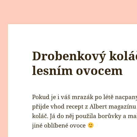
Drobenkový kolá
lesním ovocem
Pokud je i váš mrazák po létě nacpa
přijde vhod recept z Albert magazín
koláč. Já do něj použila borůvky a mal
jiné oblíbené ovoce