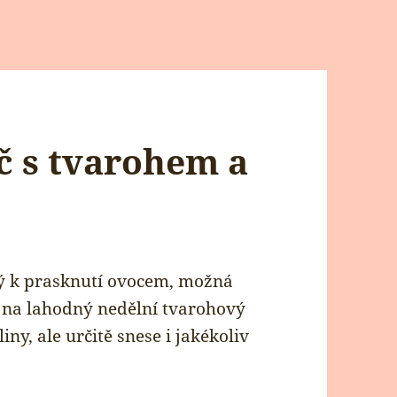
č s tvarohem a
ný k prasknutí ovocem, možná
u na lahodný nedělní tvarohový
iny, ale určitě snese i jakékoliv