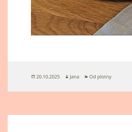
Publikováno:
Autor:
Rubriky:
20.10.2025
Jana
Od plotny