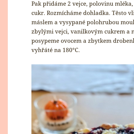
Pak přidáme 2 vejce, polovinu mléka,
cukr. Rozmícháme dohladka. Těsto v
máslem a vysypané polohrubou mouk
zbylými vejci, vanilkovým cukrem a m
posypeme ovocem a zbytkem drobenk
vyhřáté na 180°C.