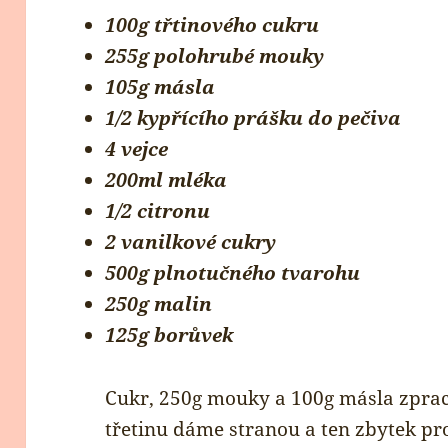
100g třtinového cukru
255g polohrubé mouky
105g másla
1/2 kypřícího prášku do pečiva
4 vejce
200ml mléka
1/2 citronu
2 vanilkové cukry
500g plnotučného tvarohu
250g malin
125g borůvek
Cukr, 250g mouky a 100g másla zpra
třetinu dáme stranou a ten zbytek p