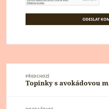
Navigace
pro
PŘEDCHOZÍ
Topinky s avokádovou m
příspěvek
Předchozí
příspěvek: