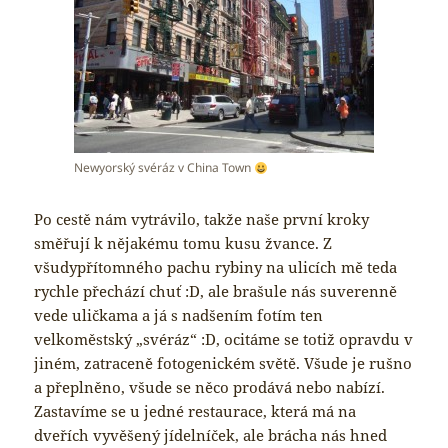
Newyorský svéráz v China Town
Po cestě nám vytrávilo, takže naše první kroky
směřují k nějakému tomu kusu žvance. Z
všudypřítomného pachu rybiny na ulicích mě teda
rychle přechází chuť :D, ale brašule nás suverenně
vede uličkama a já s nadšením fotím ten
velkoměstský „svéráz“ :D, ocitáme se totiž opravdu v
jiném, zatraceně fotogenickém světě. Všude je rušno
a přeplněno, všude se něco prodává nebo nabízí.
Zastavíme se u jedné restaurace, která má na
dveřích vyvěšený jídelníček, ale brácha nás hned