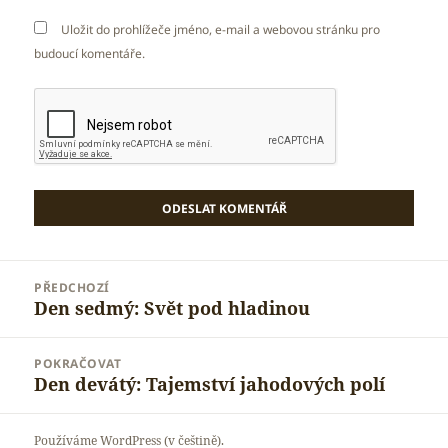
Uložit do prohlížeče jméno, e-mail a webovou stránku pro
budoucí komentáře.
Navigace
PŘEDCHOZÍ
pro
Den sedmý: Svět pod hladinou
Předchozí
příspěvek
příspěvek:
POKRAČOVAT
Den devátý: Tajemství jahodových polí
Následující
příspěvek:
Používáme WordPress (v češtině).