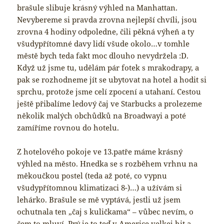
brašule slibuje krásný výhled na Manhattan.
Nevybereme si pravda zrovna nejlepší chvíli, jsou
zrovna 4 hodiny odpoledne, čili pěkná výheň a ty
všudypřítomné davy lidí všude okolo…v tomhle
městě bych teda fakt moc dlouho nevydržela :D.
Když už jsme tu, udělám pár fotek s mrakodrapy, a
pak se rozhodneme jít se ubytovat na hotel a hodit si
sprchu, protože jsme celí zpocení a utahaní. Cestou
ještě přibalíme ledový čaj ve Starbucks a prolezeme
několik malých obchůdků na Broadwayi a poté
zamíříme rovnou do hotelu.
Z hotelového pokoje ve 13.patře máme krásný
výhled na město. Hnedka se s rozběhem vrhnu na
měkoučkou postel (teda až poté, co vypnu
všudypřítomnou klimatizaci 8-)…) a užívám si
lehárko. Brašule se mě vyptává, jestli už jsem
ochutnala ten „čaj s kuličkama“ – vůbec nevím, o
čem to mluví. Prý je to teď v Americe velkej hit a