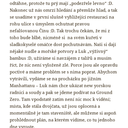
odtáhne, protože tu prý mají „podezřele levno“ :D.
Nakonec už nás omrzí hledání a přemůže hlad, a tak
se usadíme v první slušně vyhlížející restauraci na
rohu ulice s úmyslem ochutnat pravou
nefalšovanou Čínu :D. Tak trochu čekám, že mi z
toho bude blbě, nicméně si na svém kuřeti v
sladkokyselé omáčce dost pochutnávám. Naši si dají
nějaké nudle a mořské potvory a Luk „výživný“
bambus :D, užíráme si navzájem z talířů a musím
říct, že nic není vyloženě zlé. Porce jsou ale opravdu
poctivé a máme problém se s nima poprat. Abychom
vytrávili, vydáme se na procházku po jižním
Manhattanu – Luk nám chce ukázat new yorskou
radnici a soudy a pak se jdeme podívat na Ground
Zero. Tam vpodstatě zatím není nic moc k vidění;
místa, kde stála dvojčata, už jsou oplocená a
momentálně je tam staveniště, ale můžeme si aspoň
prohlédnout plán, na kterém vidíme, co tu jednoho
dne vyroste.