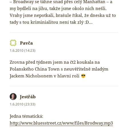
– Broadway se táhne snad přes celý Manhattan – a
my bydleli na jihu, takže jsme okolo nich nešli.
Vrahy jsme nepotkali, brašule říkal, že dneska už to
tady s tou kriminialitou není tak zlý :D…
Pavča
napsal:
1.6.2010 (14:23)
Zrovna před týdnem jsem na čt2 koukala na
Polanského China Town s neuvěřitelně mladým
Jackem Nicholsonem v hlavní roli
Jestřáb
napsal:
1.6.2010 (23:33)
Jedna tématická:
http://www.bluesstreet.cz/www/files/Brodway.mp3