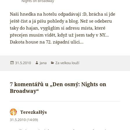
Nights on Broadway
Naši hnedka na hotelu odpadávají :D, brácha si jde
ještě číst a já píšu pohledy a blog. Než se odeberu
taky do hajan, vygůglím si adresu místa, které
přecejen musím vidět, když už jsem tady v NY…
Dakota house na 72. západní ulici…
Publikováno:
Autor:
Rubriky:
31.5.2010
Jana
Za velkou louží
7 komentářů u „Den osmý: Nights on
Broadway“
TerezkaHýs
napsal:
31.5.2010 (14:09)