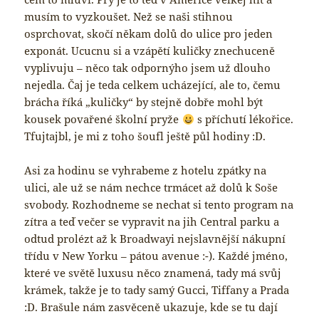
musím to vyzkoušet. Než se naši stihnou
osprchovat, skočí někam dolů do ulice pro jeden
exponát. Ucucnu si a vzápětí kuličky znechuceně
vyplivuju – něco tak odpornýho jsem už dlouho
nejedla. Čaj je teda celkem ucházející, ale to, čemu
brácha říká „kuličky“ by stejně dobře mohl být
kousek povařené školní pryže
s příchutí lékořice.
Tfujtajbl, je mi z toho šoufl ještě půl hodiny :D.
Asi za hodinu se vyhrabeme z hotelu zpátky na
ulici, ale už se nám nechce trmácet až dolů k Soše
svobody. Rozhodneme se nechat si tento program na
zítra a teď večer se vypravit na jih Central parku a
odtud prolézt až k Broadwayi nejslavnější nákupní
třídu v New Yorku – pátou avenue :-). Každé jméno,
které ve světě luxusu něco znamená, tady má svůj
krámek, takže je to tady samý Gucci, Tiffany a Prada
:D. Brašule nám zasvěceně ukazuje, kde se tu dají