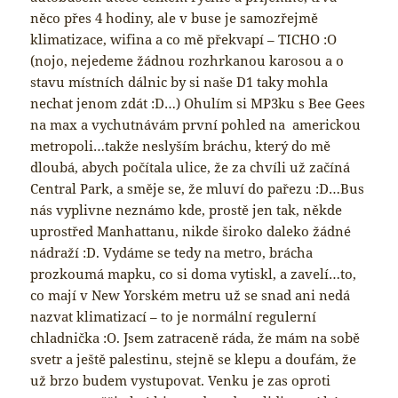
něco přes 4 hodiny, ale v buse je samozřejmě
klimatizace, wifina a co mě překvapí – TICHO :O
(nojo, nejedeme žádnou rozhrkanou karosou a o
stavu místních dálnic by si naše D1 taky mohla
nechat jenom zdát :D…) Ohulím si MP3ku s Bee Gees
na max a vychutnávám první pohled na americkou
metropoli…takže neslyším bráchu, který do mě
dloubá, abych počítala ulice, že za chvíli už začíná
Central Park, a směje se, že mluví do pařezu :D…Bus
nás vyplivne neznámo kde, prostě jen tak, někde
uprostřed Manhattanu, nikde široko daleko žádné
nádraží :D. Vydáme se tedy na metro, brácha
prozkoumá mapku, co si doma vytiskl, a zavelí…to,
co mají v New Yorském metru už se snad ani nedá
nazvat klimatizací – to je normální regulerní
chladnička :O. Jsem zatraceně ráda, že mám na sobě
svetr a ještě palestinu, stejně se klepu a doufám, že
už brzo budem vystupovat. Venku je zas oproti