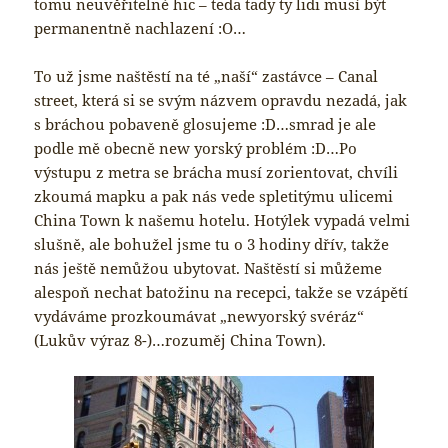
tomu neuvěřitelné hic – teda tady ty lidi musí být
permanentně nachlazení :O…
To už jsme naštěstí na té „naší“ zastávce – Canal
street, která si se svým názvem opravdu nezadá, jak
s bráchou pobaveně glosujeme :D…smrad je ale
podle mě obecně new yorský problém :D…Po
výstupu z metra se brácha musí zorientovat, chvíli
zkoumá mapku a pak nás vede spletitýmu ulicemi
China Town k našemu hotelu. Hotýlek vypadá velmi
slušně, ale bohužel jsme tu o 3 hodiny dřív, takže
nás ještě nemůžou ubytovat. Naštěstí si můžeme
alespoň nechat batožinu na recepci, takže se vzápětí
vydáváme prozkoumávat „newyorský svéráz“
(Lukův výraz 8-)…rozuměj China Town).