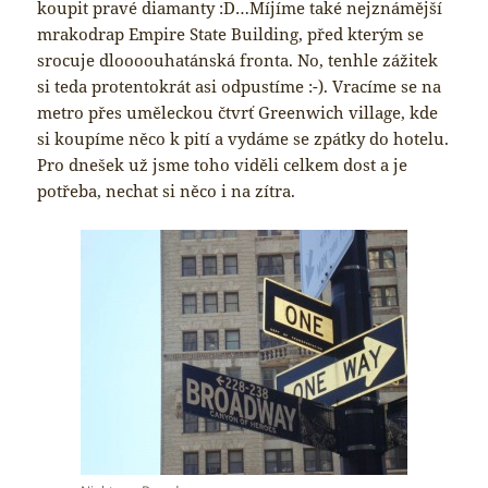
koupit pravé diamanty :D…Míjíme také nejznámější
mrakodrap Empire State Building, před kterým se
srocuje dloooouhatánská fronta. No, tenhle zážitek
si teda protentokrát asi odpustíme :-). Vracíme se na
metro přes uměleckou čtvrť Greenwich village, kde
si koupíme něco k pití a vydáme se zpátky do hotelu.
Pro dnešek už jsme toho viděli celkem dost a je
potřeba, nechat si něco i na zítra.