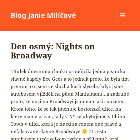
Blog Janie Milíčové
MENU
A
WIDGETY
Den osmý: Nights on
Broadway
Titulek dnešnímu článku propůjčila jedna písnička
slavné kapely Bee Gees a to jednak proto, že byla tím
prvním, co jsem ve sluchátkách slyšela, když jsme
autobusem vjížděli na půdu Manhattanu…a zadruhé
proto, že noci na Broadwayi jsou nám asi souzeny.
Krom toho, že se tak jmenuje bostonská ulice, na
které máme privát, tady v NY se ubytujeme v China
Town v ulici, která je hned za rohem oné pravé a
nefalšované slavné Broadwaye
!!! Cesta
autobusem uteče celkem rychle a příjemně, trvá