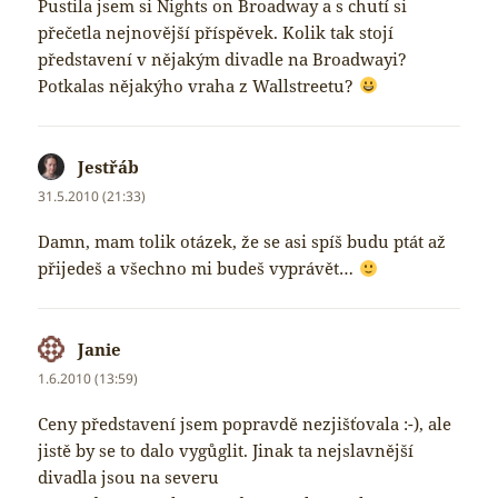
Pustila jsem si Nights on Broadway a s chutí si
přečetla nejnovější příspěvek. Kolik tak stojí
představení v nějakým divadle na Broadwayi?
Potkalas nějakýho vraha z Wallstreetu?
Jestřáb
napsal:
31.5.2010 (21:33)
Damn, mam tolik otázek, že se asi spíš budu ptát až
přijedeš a všechno mi budeš vyprávět…
Janie
napsal:
1.6.2010 (13:59)
Ceny představení jsem popravdě nezjišťovala :-), ale
jistě by se to dalo vygůglit. Jinak ta nejslavnější
divadla jsou na severu