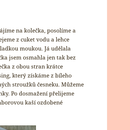
jíme na kolečka, posolíme a
ejeme z cuket vodu a lehce
hladkou moukou. Já udělala
ečka jsem osmahla jen tak bez
ečka z obou stran krátce
ing, který získáme z bíleho
ených stroužků česneku. Můžeme
linky. Po dosmažení přelijeme
mborovou kaší ozdobené