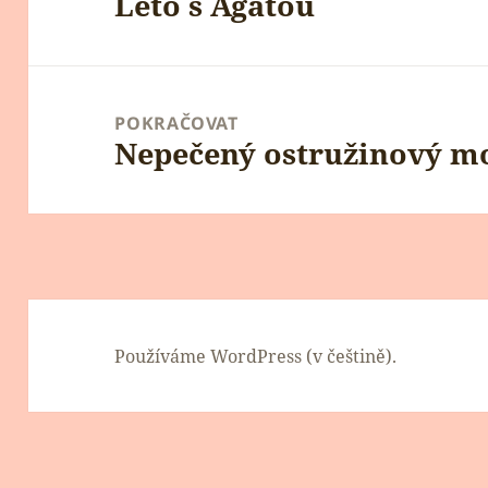
Léto s Agátou
příspěvek
Předchozí
příspěvek:
POKRAČOVAT
Nepečený ostružinový m
Následující
příspěvek:
Používáme WordPress (v češtině).