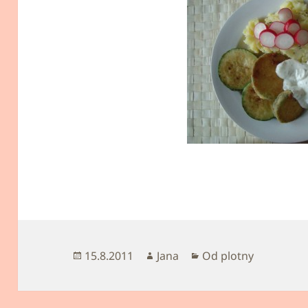
Publikováno:
Autor:
Rubriky:
15.8.2011
Jana
Od plotny