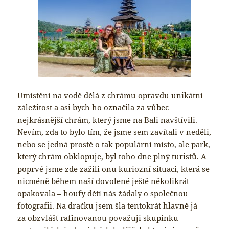
Umístění na vodě dělá z chrámu opravdu unikátní
záležitost a asi bych ho označila za vůbec
nejkrásnější chrám, který jsme na Bali navštívili.
Nevím, zda to bylo tím, že jsme sem zavítali v neděli,
nebo se jedná prostě o tak populární místo, ale park,
který chrám obklopuje, byl toho dne plný turistů. A
poprvé jsme zde zažili onu kuriozní situaci, která se
nicméně během naší dovolené ještě několikrát
opakovala – houfy dětí nás žádaly o společnou
fotografii. Na dračku jsem šla tentokrát hlavně já –
za obzvlášť rafinovanou považuji skupinku