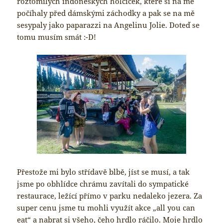
roztomilých indonéských holčiček, které si na mě
počíhaly před dámskými záchodky a pak se na mě
sesypaly jako paparazzi na Angelinu Jolie. Doteď se
tomu musím smát :-D!
Přestože mi bylo střídavě blbě, jíst se musí, a tak
jsme po obhlídce chrámu zavítali do sympatické
restaurace, ležící přímo v parku nedaleko jezera. Za
super cenu jsme tu mohli využít akce „all you can
eat“ a nabrat si všeho, čeho hrdlo ráčilo. Moje hrdlo