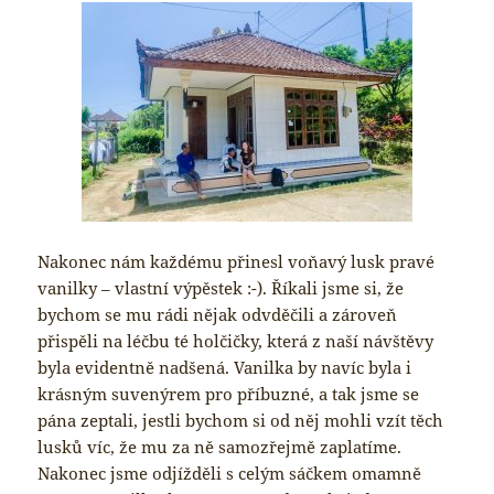
Nakonec nám každému přinesl voňavý lusk pravé
vanilky – vlastní výpěstek :-). Říkali jsme si, že
bychom se mu rádi nějak odvděčili a zároveň
přispěli na léčbu té holčičky, která z naší návštěvy
byla evidentně nadšená. Vanilka by navíc byla i
krásným suvenýrem pro příbuzné, a tak jsme se
pána zeptali, jestli bychom si od něj mohli vzít těch
lusků víc, že mu za ně samozřejmě zaplatíme.
Nakonec jsme odjížděli s celým sáčkem omamně