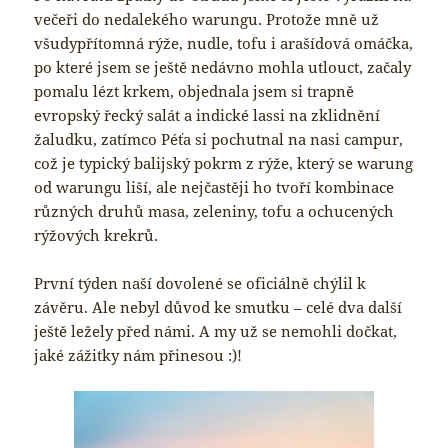
večeři do nedalekého warungu. Protože mně už
všudypřítomná rýže, nudle, tofu i arašídová omáčka,
po které jsem se ještě nedávno mohla utlouct, začaly
pomalu lézt krkem, objednala jsem si trapně
evropský řecký salát a indické lassi na zklidnění
žaludku, zatímco Péťa si pochutnal na nasi campur,
což je typický balijský pokrm z rýže, který se warung
od warungu liší, ale nejčastěji ho tvoří kombinace
různých druhů masa, zeleniny, tofu a ochucených
rýžových krekrů.
První týden naší dovolené se oficiálně chýlil k
závěru. Ale nebyl důvod ke smutku – celé dva další
ještě ležely před námi. A my už se nemohli dočkat,
jaké zážitky nám přinesou :)!