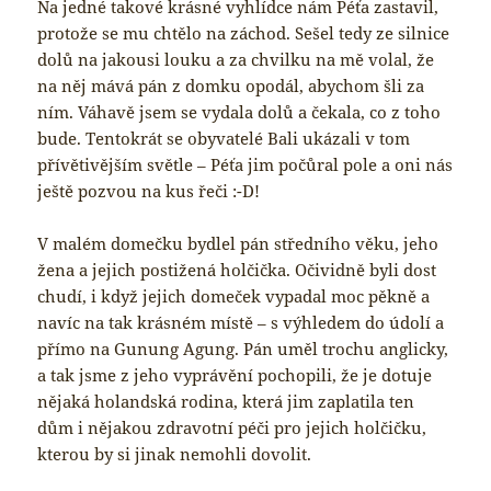
Na jedné takové krásné vyhlídce nám Péťa zastavil,
protože se mu chtělo na záchod. Sešel tedy ze silnice
dolů na jakousi louku a za chvilku na mě volal, že
na něj mává pán z domku opodál, abychom šli za
ním. Váhavě jsem se vydala dolů a čekala, co z toho
bude. Tentokrát se obyvatelé Bali ukázali v tom
přívětivějším světle – Péťa jim počůral pole a oni nás
ještě pozvou na kus řeči :-D!
V malém domečku bydlel pán středního věku, jeho
žena a jejich postižená holčička. Očividně byli dost
chudí, i když jejich domeček vypadal moc pěkně a
navíc na tak krásném místě – s výhledem do údolí a
přímo na Gunung Agung. Pán uměl trochu anglicky,
a tak jsme z jeho vyprávění pochopili, že je dotuje
nějaká holandská rodina, která jim zaplatila ten
dům i nějakou zdravotní péči pro jejich holčičku,
kterou by si jinak nemohli dovolit.