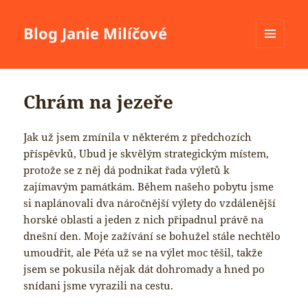
Blog Janie Milíčové
MENU
A
WIDGETY
Chrám na jezeře
Jak už jsem zmínila v některém z předchozích
příspěvků, Ubud je skvělým strategickým místem,
protože se z něj dá podnikat řada výletů k
zajímavým památkám. Během našeho pobytu jsme
si naplánovali dva náročnější výlety do vzdálenější
horské oblasti a jeden z nich připadnul právě na
dnešní den. Moje zažívání se bohužel stále nechtělo
umoudřit, ale Péťa už se na výlet moc těšil, takže
jsem se pokusila nějak dát dohromady a hned po
snídani jsme vyrazili na cestu.