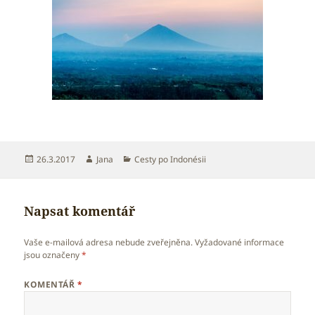
Publikováno:
Autor:
Rubriky:
26.3.2017
Jana
Cesty po Indonésii
Napsat komentář
Vaše e-mailová adresa nebude zveřejněna.
Vyžadované informace
jsou označeny
*
KOMENTÁŘ
*