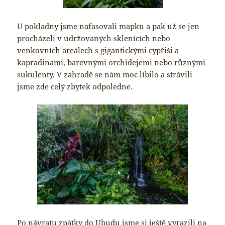
U pokladny jsme nafasovali mapku a pak už se jen
procházeli v udržovaných sklenících nebo
venkovních areálech s gigantickými cypřiši a
kapradinami, barevnými orchidejemi nebo různými
sukulenty. V zahradě se nám moc líbilo a strávili
jsme zde celý zbytek odpoledne.
Po návratu zpátky do Ubudu jsme si ještě vyrazili na