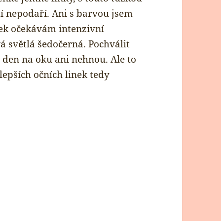
í nepodaří. Ani s barvou jsem
nek očekávám intenzivní
vá světlá šedočerná. Pochválit
 den na oku ani nehnou. Ale to
lepších očních linek tedy