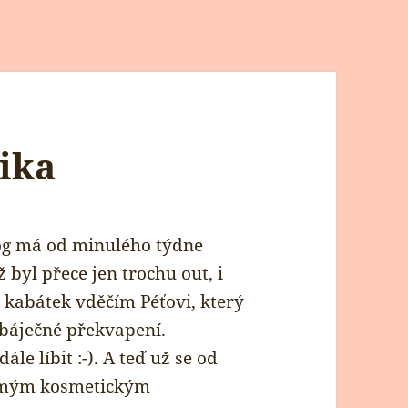
ika
 blog má od minulého týdne
 byl přece jen trochu out, i
 kabátek vděčím Péťovi, který
 báječné překvapení.
le líbit :-). A teď už se od
 mým kosmetickým