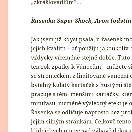
„zkrášlovadlům“…
Řasenka Super Shock, Avon (odstín
Jak jsem již kdysi psala, u řasenek 
jejich kvalitu – ať použiju jakoukoliv
vždycky víceméně stejně dobře. Tuto
ten rok zpátky k Vánocům – můžete 
se stromečkem z limitované vánoční
bytelný kulatý kartáček s hustými št
pracuje s těmi menšími kartáčky, kte
miniřasu, nicméně výsledný efekt je
Řasenka se odličuje naprosto bez pro
jejím silným stránkám. Celkově tento
klidně bych mu ve své výbavě dekora