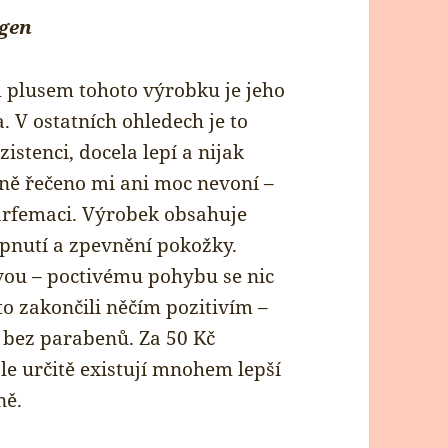
rgen
 plusem tohoto výrobku je jeho
. V ostatních ohledech je to
istenci, docela lepí a nijak
ně řečeno mi ani moc nevoní –
rfemaci. Výrobek obsahuje
pnutí a zpevnění pokožky.
rvou – poctivému pohybu se nic
o zakončili něčím pozitivím –
 bez parabenů. Za 50 Kč
le určitě existují mnohem lepší
ně.