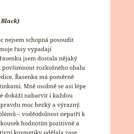
 Black)
moc nejsem schopná posoudit
, moje řasy vypadají
 řasenku jsem dostala nějaký
si povšimnout rozkošného obalu
 edice. Řasenka má poměrně
ětinkami. Mně osobně se asi lépe
ré dokáží nabarvit i každou
 opravdu moc hezký a výrazný.
blémů – voděodolnost nepatří k
 kousek hodnotím pozitivně a
tivní kosmetiky udělala zase