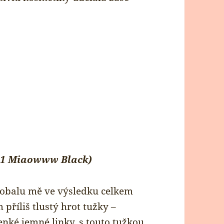
 001 Miaowww Black)
 obalu mě ve výsledku celkem
příliš tlustý hrot tužky –
nké jemné linky, s touto tužkou