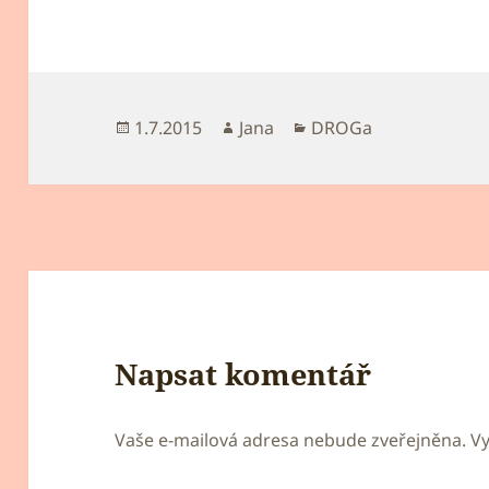
Publikováno:
Autor:
Rubriky:
1.7.2015
Jana
DROGa
Napsat komentář
Vaše e-mailová adresa nebude zveřejněna.
V