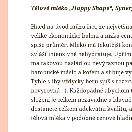
Tělové mléko „Happy Shape“, Syne
Hned na úvod můžu říct, že největším
veliké ekonomické balení a nízká cena
spíše průměr. Mléko má tekutější konz
zvlášť intenzivně nehydratuje. Upřím
má takovou nasládlou nevýraznou pa
bambucké máslo a kofein a slibuje vy
Tyhle sliby vždycky beru spíš s reze
nevyrovná :-). Každopádně abychom t
složení je celkem nezávadné a hlavně
dostanete celkem adekvátní kvalitu, a
tělová mléka v podobné cenové hladi