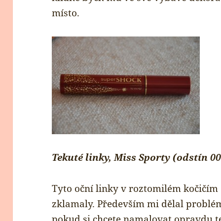
místo.
Tekuté linky, Miss Sporty (odstín
Tyto oční linky v roztomilém kočičím
zklamaly. Především mi dělal problém 
pokud si chcete namalovat opravdu te