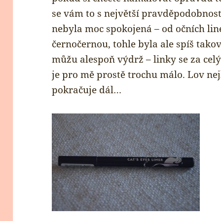
se vám to s největší pravděpodobnost
nebyla moc spokojená – od očních li
černočernou, tohle byla ale spíš tako
můžu alespoň výdrž – linky se za celý
je pro mě prostě trochu málo. Lov nej
pokračuje dál…