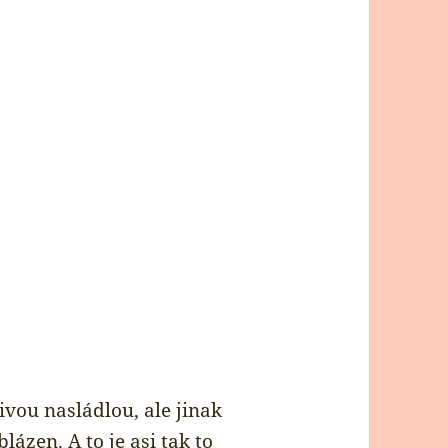
ivou nasládlou, ale jinak
ázen. A to je asi tak to