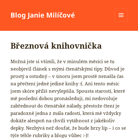
Blog Janie Milíčové
MENU
A
WIDGETY
Březnová knihovnička
Možná jste si všimli, že v minulém měsíci se tu
neobjevil článek s mými čtenářskými tipy. Důvod je
prostý a ostudný – v únoru jsem prostě nenašla čas
na přečtení jedné jediné knihy :(. Ani tento měsíc
jsem skóre příliš nevylepšila. Spousta starostí, které
mě poslední dobou pronásledují, mi nedovoluje
zabřednout do čtenářské nálady, přestože čtení je
paradoxně jedna z mála radostí, která mě vždycky
dokáže alespoň na chvíli vytáhnout z jakékoliv
depky. Nezbývá než doufat, že bude brzy líp – i co se
týče téhle rubriky a blogu vůbec :-)!