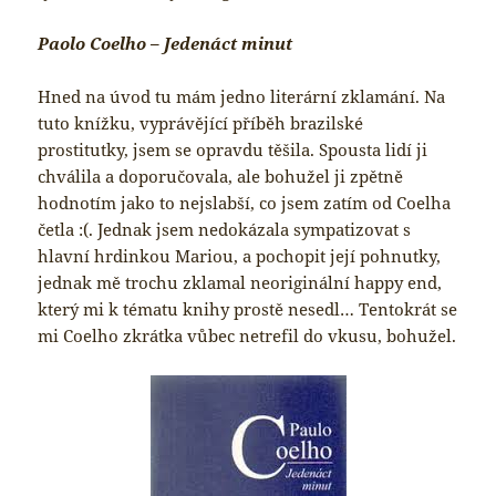
Paolo Coelho – Jedenáct minut
Hned na úvod tu mám jedno literární zklamání. Na
tuto knížku, vyprávějící příběh brazilské
prostitutky, jsem se opravdu těšila. Spousta lidí ji
chválila a doporučovala, ale bohužel ji zpětně
hodnotím jako to nejslabší, co jsem zatím od Coelha
četla :(. Jednak jsem nedokázala sympatizovat s
hlavní hrdinkou Mariou, a pochopit její pohnutky,
jednak mě trochu zklamal neoriginální happy end,
který mi k tématu knihy prostě nesedl… Tentokrát se
mi Coelho zkrátka vůbec netrefil do vkusu, bohužel.