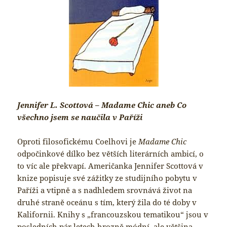
Jennifer L. Scottová – Madame Chic aneb Co
všechno jsem se naučila v Paříži
Oproti filosofickému Coelhovi je
Madame Chic
odpočinkové dílko bez větších literárních ambicí, o
to víc ale překvapí. Američanka Jennifer Scottová v
knize popisuje své zážitky ze studijního pobytu v
Paříži a vtipně a s nadhledem srovnává život na
druhé straně oceánu s tím, který žila do té doby v
Kalifornii. Knihy s „francouzskou tematikou“ jsou v
posledních pár letech hrozně módní, ale většina,