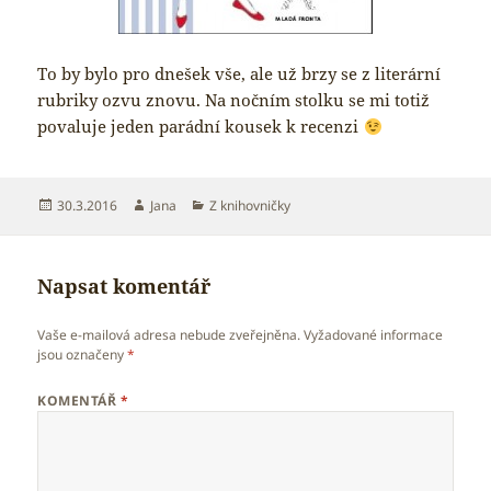
To by bylo pro dnešek vše, ale už brzy se z literární
rubriky ozvu znovu. Na nočním stolku se mi totiž
povaluje jeden parádní kousek k recenzi
Publikováno:
Autor:
Rubriky:
30.3.2016
Jana
Z knihovničky
Napsat komentář
Vaše e-mailová adresa nebude zveřejněna.
Vyžadované informace
jsou označeny
*
KOMENTÁŘ
*