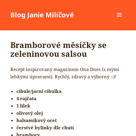
Blog Janie Milíčové
MENU
A
WIDGETY
Bramborové měsíčky se
zeleninovou salsou
Recept inspirovaný magazínem Ona Dnes (s mými
lehkými úpravami). Rychlý, zdravý a výborný :-)!
cibule/jarní cibulka
4 rajčata
1 lilek
olivový olej
balsamikový ocet
čerstvé bylinky dle chuti
brambory