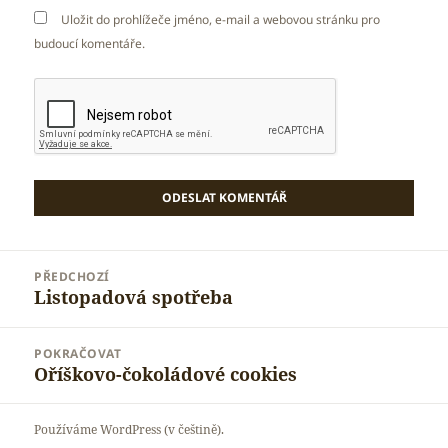
Uložit do prohlížeče jméno, e-mail a webovou stránku pro
budoucí komentáře.
Navigace
PŘEDCHOZÍ
pro
Listopadová spotřeba
Předchozí
příspěvek
příspěvek:
POKRAČOVAT
Oříškovo-čokoládové cookies
Následující
příspěvek:
Používáme WordPress (v češtině).