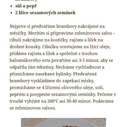
sůl a pepř
2 lžíce sezamových semínek
Nejprve si předvaříme brambory nakrájené na
měsíčky. Mezitím si připravíme zeleninovou salsu –
cibuli nakrájíme na kostičky, rajčata a lilek na
drobné kousky. Cibulku orestujeme na lžíci oleje,
přidáme rajčata a lilek a společně s trochou
balsamikového octa povaříme asi 3-5 minut, aby se
odpařila část tekutiny. Necháme vychladnout a
přimícháme nasekané bylinky. Předvařené
brambory vyskládáme do zapékací misky,
promícháme se 4 lžícemi olivového oleje, solí,
pepřem a posypeme sezamovými semínky. Pečeme v
troubě vyhřáté na 200°C asi 30-40 minut. Podáváme
se zeleninovou salsou.