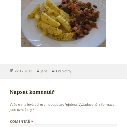
Publikováno:
Autor:
Rubriky:
22.12.2013
Jana
Od plotny
Napsat komentář
Vaše e-mailová adresa nebude zveřejněna.
Vyžadované informace
jsou označeny
*
KOMENTÁŘ
*