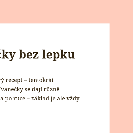
ky bez lepku
ý recept – tentokrát
ívanečky se dají různě
 po ruce – základ je ale vždy
: