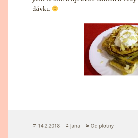
dávku
Publikováno:
Autor:
Rubriky:
14.2.2018
Jana
Od plotny