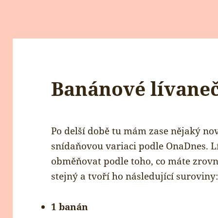
Banánové lívaneč
Po delší době tu mám zase nějaký nov
snídaňovou variaci podle OnaDnes. L
obměňovat podle toho, co máte zrovna
stejný a tvoří ho následující suroviny
1 banán