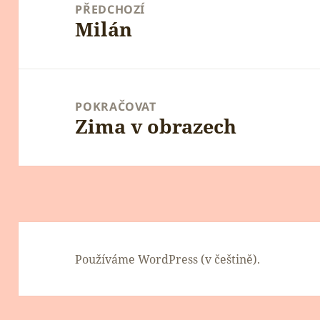
pro
PŘEDCHOZÍ
Milán
příspěvek
Předchozí
příspěvek:
POKRAČOVAT
Zima v obrazech
Následující
příspěvek:
Používáme WordPress (v češtině).