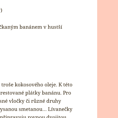
)
čkaným banánem v hustší
roše kokosového oleje. K této
orestované plátky banánu. Pro
esné vločky či různé druhy
akysanou smetanou… Lívanečky
 připravuju rovnou dvojitou