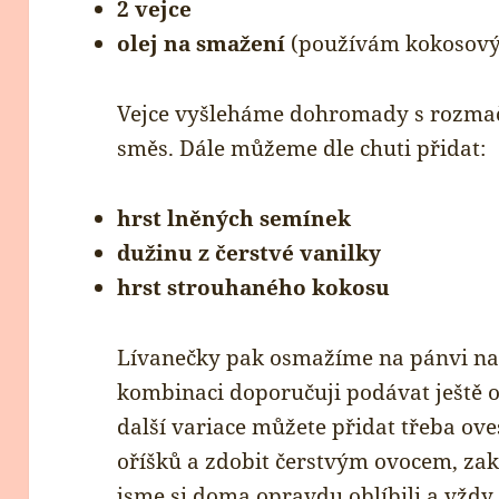
2 vejce
olej na smažení
(používám kokosový
Vejce vyšleháme dohromady s rozma
směs. Dále můžeme dle chuti přidat:
hrst lněných semínek
dužinu z čerstvé vanilky
hrst strouhaného kokosu
Lívanečky pak osmažíme na pánvi na t
kombinaci doporučuji podávat ještě 
další variace můžete přidat třeba ov
oříšků a zdobit čerstvým ovocem, z
jsme si doma opravdu oblíbili a vždy