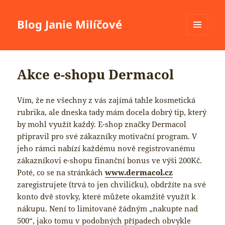
Blog Janie Milíčové
MENU
A
WIDGETY
Akce e-shopu Dermacol
Vím, že ne všechny z vás zajímá tahle kosmetická
rubrika, ale dneska tady mám docela dobrý tip, který
by mohl využít každý. E-shop značky Dermacol
připravil pro své zákazníky motivační program. V
jeho rámci nabízí každému nově registrovanému
zákazníkovi e-shopu finanční bonus ve výši 200Kč.
Poté, co se na stránkách
www.dermacol.cz
zaregistrujete (trvá to jen chviličku), obdržíte na své
konto dvě stovky, které můžete okamžitě využít k
nákupu. Není to limitované žádným „nakupte nad
500“, jako tomu v podobných případech obvykle