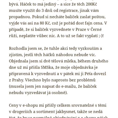
bývá. Háček to má jediný – a sice že těch 200Kč
musíte využít do 3 dnů od registrace, jinak vám
propadnou. Pokud si necháte balíček zaslat poštou,
vyjde vás asi na 80 Kč, což je pořád dost fajn cena. V
případě, že si balíček vyzvednete v Praze v Černé
růži, neplatíte vůbec nic. A to už se fakt vyplatí ;-)!
Rozhodla jsem se, že tuhle akci tedy vyzkouším a
zjistím, jestli těch háčků náhodou nebude víc.
Objednala jsem si dvě tělová mléka, během druhého
dne už mi přišla SMSka, že moje objednávka je
připravená k vyzvednutí a v pátek mi ji Péťa dovezl
z Prahy. Všechno bylo naprosto bez problémů
(musela jsem jen napsat do e-mailu, že balíček
nebudu vyzvedávat já osobně).
Ceny v e-shopu mi přišly celkem srovnatelné s těmi
v drogeriích a sortiment jakbysmet, takže se nedá
říct, že by se normálně objednávání z e-shopu nějak