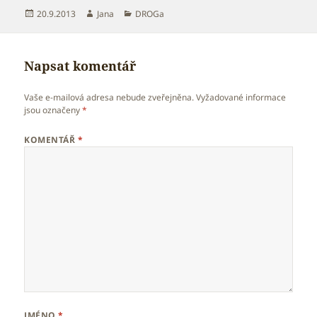
Publikováno:
Autor:
Rubriky:
20.9.2013
Jana
DROGa
Napsat komentář
Vaše e-mailová adresa nebude zveřejněna.
Vyžadované informace
jsou označeny
*
KOMENTÁŘ
*
JMÉNO
*