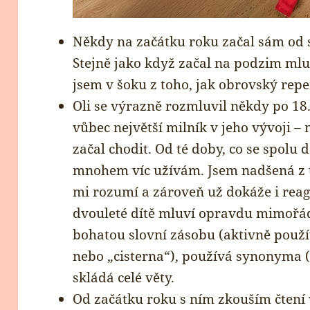
Někdy na začátku roku začal sám od se
Stejně jako když začal na podzim mluvi
jsem v šoku z toho, jak obrovský rep
Oli se výrazně rozmluvil někdy po 18
vůbec největší milník v jeho vývoji –
začal chodit. Od té doby, co se spol
mnohem víc užívám. Jsem nadšená z 
mi rozumí a zároveň už dokáže i reago
dvouleté dítě mluví opravdu mimořá
bohatou slovní zásobu (aktivně použí
nebo „cisterna“), používá synonyma (
skládá celé věty.
Od začátku roku s ním zkouším čtení v 