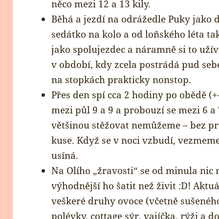
něco mezi 12 a 13 kily.
Běhá a jezdí na odrážedle Puky jako 
sedátko na kolo a od loňského léta t
jako spolujezdec a náramně si to uží
v období, kdy zcela postrádá pud seb
na stopkách prakticky nonstop.
Přes den spí cca 2 hodiny po obědě (+-
mezi půl 9 a 9 a probouzí se mezi 6 a 
většinou stěžovat nemůžeme – bez pr
kuse. Když se v noci vzbudí, vezmeme
usíná.
Na Olího „žravosti“ se od minula ni
výhodnější ho šatit než živit :D! Aktu
veškeré druhy ovoce (včetně sušenéh
polévky, cottage sýr, vajíčka, rýži a 