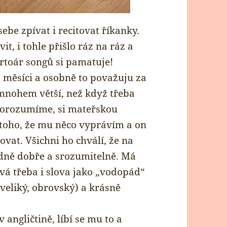
be zpívat i recitovat říkanky.
t, i tohle přišlo ráz na ráz a
ertoár songů si pamatuje!
. měsíci a osobně to považuju za
 mnohem větší, než když třeba
u dorozumíme, si mateřskou
toho, že mu něco vyprávím a on
vat. Všichni ho chválí, že na
dně dobře a srozumitelně. Má
vá třeba i slova jako „vodopád“
veliký, obrovský) a krásně
angličtině, líbí se mu to a