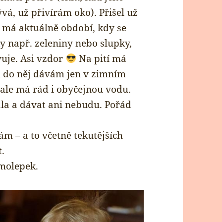
vá, už přivírám oko). Přišel už
ď má aktuálně období, kdy se
y např. zeleniny nebo slupky,
vuje. Asi vzdor
Na pití má
mu do něj dávám jen v zimním
 ale má rád i obyčejnou vodu.
la a dávat ani nebudu. Pořád
ám – a to včetně tekutějších
.
amolepek.