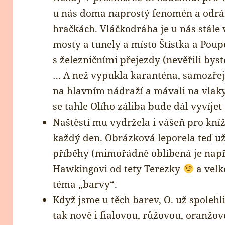
u nás doma naprostý fenomén a odráží
hračkách. Vláčkodráha je u nás stále 
mosty a tunely a místo Štístka a Pou
s železničními přejezdy (nevěřili byst
… A než vypukla karanténa, samozřej
na hlavním nádraží a mávali na vlaky
se tahle Olího záliba bude dál vyvíjet
Naštěstí mu vydržela i vášeň pro knížk
každý den. Obrázková leporela teď už
příběhy (mimořádně oblíbená je např
Hawkingovi od tety Terezky
a velk
téma „barvy“.
Když jsme u těch barev, O. už spolehl
tak nově i fialovou, růžovou, oranž