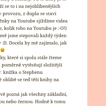
 se to i na nejoblíbenějších
v provozu, z dupla se staví
pěnky na Youtube sjíždíme videa
e, kolik toho na Youtubu je :-O!)
mě jsme stepovali každý týden
 :D. Docela by mě zajímalo, jak
y, které si spolu stále čteme
 poměrně vytěsňují složitější
. knížka o Stephenu
é oblibě se teď těší knihy na
ivě pozná jak všechny základní,
ovou nebo černou. Hodně k tomu