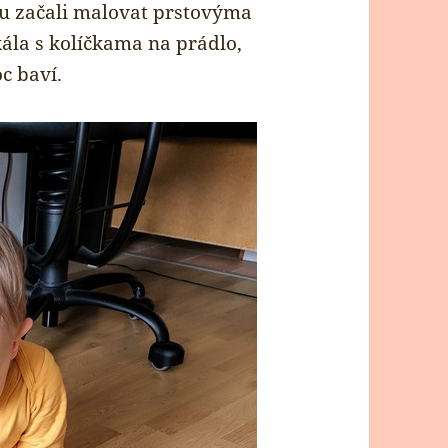
oru začali malovat prstovýma
ála s kolíčkama na prádlo,
c baví.