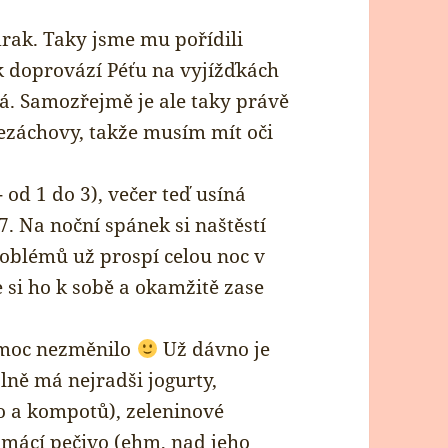
drak. Taky jsme mu pořídili
ak doprovází Péťu na vyjížďkách
vá. Samozřejmě je ale taky právě
ezáchovy, takže musím mít oči
 od 1 do 3), večer teď usíná
7. Na noční spánek si naštěstí
oblémů už prospí celou noc v
 si ho k sobě a okamžitě zase
c moc nezměnilo
Už dávno je
álně má nejradši jogurty,
o a kompotů), zeleninové
domácí pečivo (ehm, nad jeho