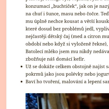
konzumací „buchtiček“, jak on je nazý
na chuť i šunce, masu nebo čočce. Te
mu úplně nechce kousat a větší kousk
které dosud bez problémů jedl, vypli
nejčastěji dětský čaj (med a citron 
období nebo když si vyloženě řekne),
Batolecí mléko jsem mu nikdy nedáva
zbožňuje náš domácí kefír.
Už se dokáže celkem obstojně najíst s
pokrmů jako jsou polévky nebo jogurt
Baví ho tvoření, malování a lepení s