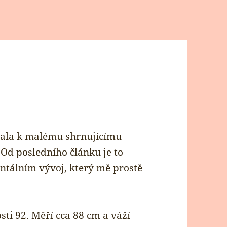
pala k malému shrnujícímu
 Od posledního článku je to
ntálním vývoj, který mě prostě
osti 92. Měří cca 88 cm a váží