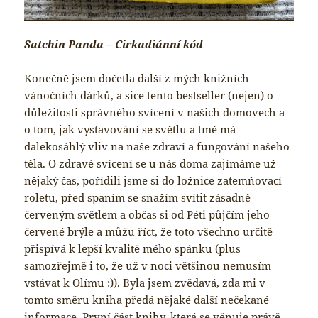
Satchin Panda – Cirkadiánní kód
Konečně jsem dočetla další z mých knižních
vánočních dárků, a sice tento bestseller (nejen) o
důležitosti správného svícení v našich domovech a
o tom, jak vystavování se světlu a tmě má
dalekosáhlý vliv na naše zdraví a fungování našeho
těla. O zdravé svícení se u nás doma zajímáme už
nějaký čas, pořídili jsme si do ložnice zatemňovací
roletu, před spaním se snažím svítit zásadně
červeným světlem a občas si od Péti půjčím jeho
červené brýle a můžu říct, že toto všechno určitě
přispívá k lepší kvalitě mého spánku (plus
samozřejmě i to, že už v noci většinou nemusím
vstávat k Olímu :)). Byla jsem zvědavá, zda mi v
tomto směru kniha předá nějaké další nečekané
informace. První část knihy, která se věnuje právě