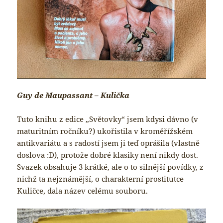
Guy de Maupassant – Kulička
Tuto knihu z edice „Světovky“ jsem kdysi dávno (v
maturitním ročníku?) ukořistila v kroměřížském
antikvariátu a s radostí jsem ji teď oprášila (vlastně
doslova :D), protože dobré klasiky není nikdy dost.
Svazek obsahuje 3 krátké, ale o to silnější povídky, z
nichž ta nejznámější, o charakterní prostitutce
Kuličce, dala název celému souboru.