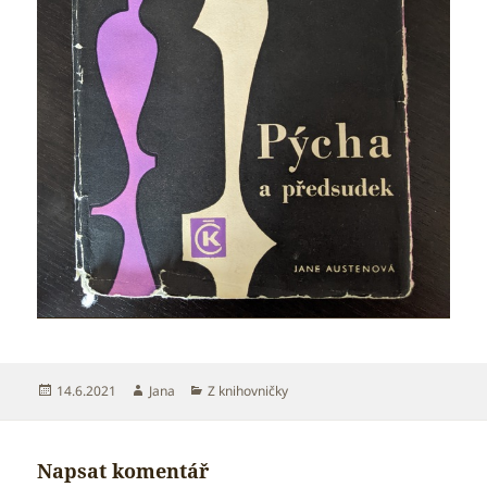
Publikováno:
Autor:
Rubriky:
14.6.2021
Jana
Z knihovničky
Napsat komentář