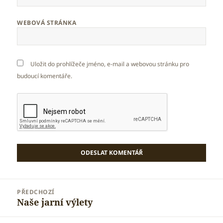
WEBOVÁ STRÁNKA
Uložit do prohlížeče jméno, e-mail a webovou stránku pro
budoucí komentáře.
Navigace
PŘEDCHOZÍ
pro
Naše jarní výlety
Předchozí
příspěvek
příspěvek: