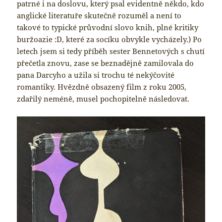
patrné i na doslovu, který psal evidentně někdo, kdo
anglické literatuře skutečně rozuměl a není to
takové to typické průvodní slovo knih, plné kritiky
buržoazie :D, které za socíku obvykle vycházely.) Po
letech jsem si tedy příběh sester Bennetových s chutí
přečetla znovu, zase se beznadějně zamilovala do
pana Darcyho a užila si trochu té nekýčovité
romantiky. Hvězdně obsazený film z roku 2005,
zdařilý neméně, musel pochopitelně následovat.