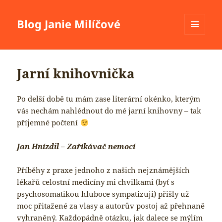
Blog Janie Milíčové
MENU
A
WIDGETY
Jarní knihovnička
Po delší době tu mám zase literární okénko, kterým
vás nechám nahlédnout do mé jarní knihovny – tak
příjemné počtení
Jan Hnízdil – Zaříkávač nemocí
Příběhy z praxe jednoho z našich nejznámějších
lékařů celostní medicíny mi chvilkami (byť s
psychosomatikou hluboce sympatizuji) přišly už
moc přitažené za vlasy a autorův postoj až přehnaně
vyhraněný. Každopádně otázku, jak dalece se mýlím