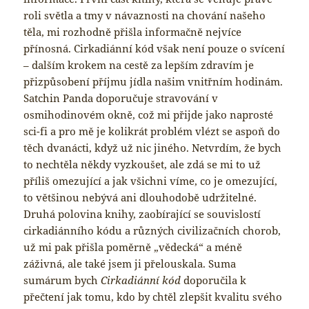
roli světla a tmy v návaznosti na chování našeho
těla, mi rozhodně přišla informačně nejvíce
přínosná. Cirkadiánní kód však není pouze o svícení
– dalším krokem na cestě za lepším zdravím je
přizpůsobení příjmu jídla našim vnitřním hodinám.
Satchin Panda doporučuje stravování v
osmihodinovém okně, což mi přijde jako naprosté
sci-fi a pro mě je kolikrát problém vlézt se aspoň do
těch dvanácti, když už nic jiného. Netvrdím, že bych
to nechtěla někdy vyzkoušet, ale zdá se mi to už
příliš omezující a jak všichni víme, co je omezující,
to většinou nebývá ani dlouhodobě udržitelné.
Druhá polovina knihy, zaobírající se souvislostí
cirkadiánního kódu a různých civilizačních chorob,
už mi pak přišla poměrně „vědecká“ a méně
záživná, ale také jsem ji přelouskala. Suma
sumárum bych
Cirkadiánní kód
doporučila k
přečtení jak tomu, kdo by chtěl zlepšit kvalitu svého