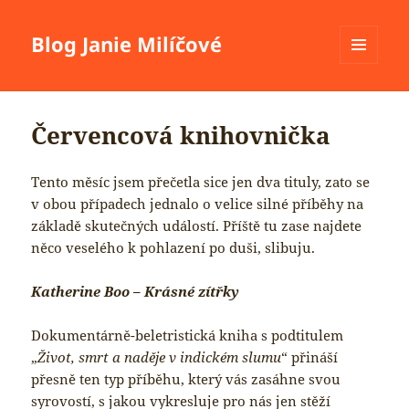
Blog Janie Milíčové
MENU
A
WIDGETY
Červencová knihovnička
Tento měsíc jsem přečetla sice jen dva tituly, zato se
v obou případech jednalo o velice silné příběhy na
základě skutečných událostí. Příště tu zase najdete
něco veselého k pohlazení po duši, slibuju.
Katherine Boo – Krásné zítřky
Dokumentárně-beletristická kniha s podtitulem
„
Život, smrt a naděje v indickém slumu
“ přináší
přesně ten typ příběhu, který vás zasáhne svou
syrovostí, s jakou vykresluje pro nás jen stěží