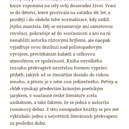
knize vzpomíná na celý svůj dosavadní život. Vrací
se do dětství, které prožívala na začátku 60. let, a
později i do období tuhé normalizace, kdy zatkli
jejího manžela. Děj se nezastavuje ani sametovou
revolucí, pokračuje až do současnosti a ani na ni
nenahlíží autorka růžovými brýlemi, ale naopak
vyjadřuje svou deziluzi nad polistopadovým
vývojem, převlékáním kabátů a celkovou
atmosférou ve společnosti. Kniha nevelkého
rozsahu překvapivě neotřelou formou vypráví
příběh, jakých už se čtenářům dostalo do rukou
mnoho, a přesto je v něm cosi jedinečného.
Peřiny a
chléb
vynikají především krásným poetickým
jazykem, v současné české literatuře zcela
unikátním, a také faktem, že se jedná o autorčin
románový debut. Z této nenápadné knížky se pro mě
vyklubalo jedno z největších literárních překvapení
za poslední dobu.