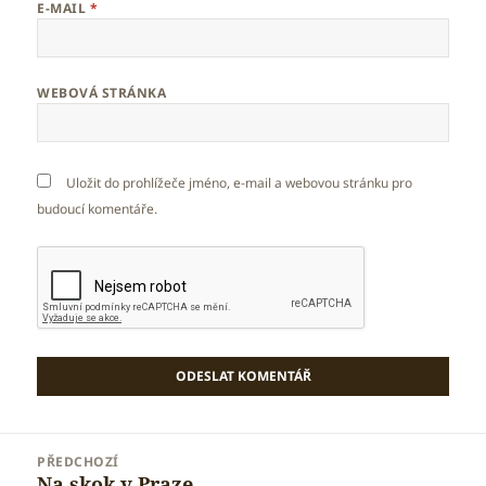
E-MAIL
*
WEBOVÁ STRÁNKA
Uložit do prohlížeče jméno, e-mail a webovou stránku pro
budoucí komentáře.
Navigace
PŘEDCHOZÍ
pro
Na skok v Praze
Předchozí