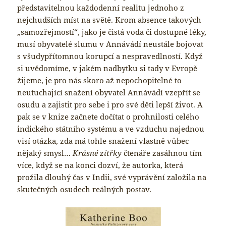
představitelnou každodenní realitu jednoho z
nejchudších míst na světě. Krom absence takových
„samozřejmostí“, jako je čistá voda či dostupné léky,
musí obyvatelé slumu v Annávádí neustále bojovat
s všudypřítomnou korupcí a nespravedlností. Když
si uvědomíme, v jakém nadbytku si tady v Evropě
žijeme, je pro nás skoro až nepochopitelné to
neutuchající snažení obyvatel Annávádí vzepřít se
osudu a zajistit pro sebe i pro své děti lepší život. A
pak se v knize začnete dočítat o prohnilosti celého
indického státního systému a ve vzduchu najednou
visí otázka, zda má tohle snažení vlastně vůbec
nějaký smysl…
Krásné zítřky
čtenáře zasáhnou tím
více, když se na konci dozví, že autorka, která
prožila dlouhý čas v Indii, své vyprávění založila na
skutečných osudech reálných postav.