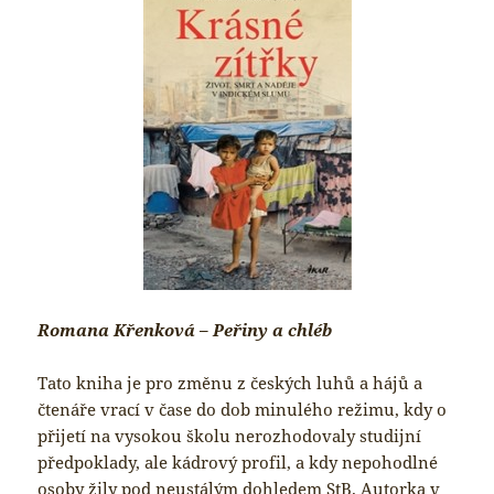
Romana Křenková – Peřiny a chléb
Tato kniha je pro změnu z českých luhů a hájů a
čtenáře vrací v čase do dob minulého režimu, kdy o
přijetí na vysokou školu nerozhodovaly studijní
předpoklady, ale kádrový profil, a kdy nepohodlné
osoby žily pod neustálým dohledem StB. Autorka v